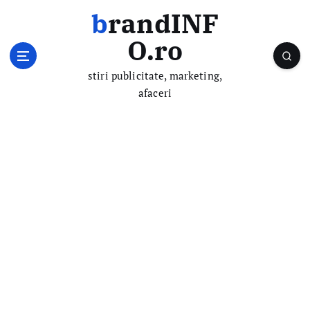
S
brandINF
k
i
O.ro
p
t
stiri publicitate, marketing,
o
afaceri
c
o
n
t
e
n
t