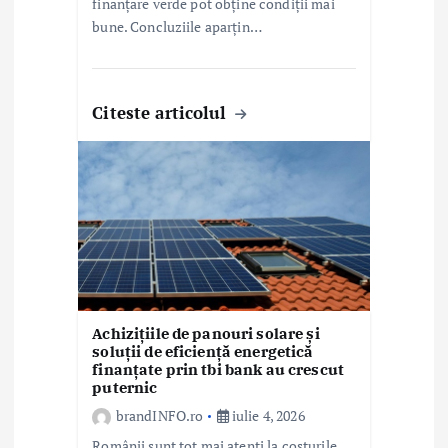
finanțare verde pot obține condiții mai
bune. Concluziile aparțin…
Citeste articolul
Achizițiile de panouri solare și
soluții de eficiență energetică
finanțate prin tbi bank au crescut
puternic
brandINFO.ro
iulie 4, 2026
Românii sunt tot mai atenți la costurile