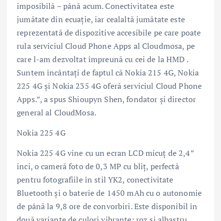
imposibilă – până acum. Conectivitatea este
jumătate din ecuație, iar cealaltă jumătate este
reprezentată de dispozitive accesibile pe care poate
rula serviciul Cloud Phone Apps al Cloudmosa, pe
care l-am dezvoltat împreună cu cei de la HMD .
Suntem încântați de faptul că Nokia 215 4G, Nokia
225 4G și Nokia 235 4G oferă serviciul Cloud Phone
Apps.”, a spus Shioupyn Shen, fondator și director
general al CloudMosa.
Nokia 225 4G
Nokia 225 4G vine cu un ecran LCD micuț de 2,4”
inci, o cameră foto de 0,3 MP cu bliț, perfectă
pentru fotografiile în stil YK2, conectivitate
Bluetooth și o baterie de 1450 mAh cu o autonomie
de până la 9,8 ore de convorbiri. Este disponibil în
două variante de culori vibrante: roz și albastru