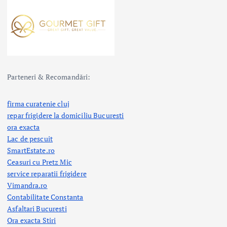
Parteneri & Recomandări:
firma curatenie cluj
repar frigidere la domiciliu Bucuresti
ora exacta
Lac de pescuit
SmartEstate.ro
Ceasuri cu Pretz Mic
service reparatii frigidere
Vimandra.ro
Contabilitate Constanta
Asfaltari Bucuresti
Ora exacta Stiri