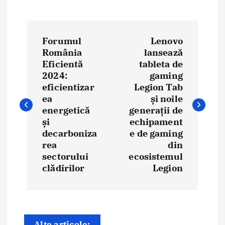
N
Forumul
Lenovo
a
România
lansează
Eficientă
tableta de
v
2024:
gaming
i
eficientizar
Legion Tab
ea
și noile
g
energetică
generații de
și
echipament
a
decarboniza
e de gaming
rea
din
r
sectorului
ecosistemul
e
clădirilor
Legion
î
n
Alte articole: