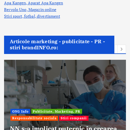
Apa Kangen, Aparat Apa Kangen
Bervolo Uno, Magazin online
Stiri sport, fotbal,
divertisment
Articole marketing - publicitate - PR -
stiri brandINFO.ro:
ONG Info
Publicitate, Marketing, PR
Responsabilitate sociala
Stiri companii
NN s-a implicat puternic în crearea