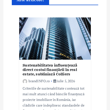
a
r
t
i
c
o
l
Sustenabilitatea influențează
e
direct costul finanțării în real
estate, subliniază Colliers
brandINFO.ro
iulie 5, 2026
Criteriile de sustenabilitate contează tot
mai mult atunci când băncile finanțează
proiecte imobiliare în România, iar
clădirile care îndeplinesc standardele de