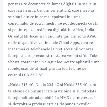
pentru a te deconecta de lumea digitală în serile în
care ieși în oraș. Cei din generația Z, care încep să
se simtă din ce în ce mai epuizați în urma
consumului de social media, se pot deconecta cu stil
și pot începe detoxifierea digitală. În Africa, India,
Orientul Mijlociu și în anumite țări din zona APAC,
noile dispozitive vor include Cloud Apps, ceea ce
înseamnă că telefoanele la preț accesibil vor avea
funcții smart, precum știri, starea vremii și YouTube
Shorts, toate într-un singur loc. Aceste aplicații sunt
rapide, ușor de utilizat și arată foarte bine pe
ecranul LCD de 2,8”.
„Nokia 215 4G, Nokia 225 4G și Nokia 235 4G sunt
telefoane de buzunar care arată bine și au totodată
funcționalitate adaptabilă. La HMD ne interesează
să dezvoltăm produse care să răspundă nevoilor