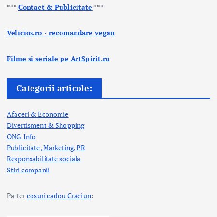
***
Contact & Publicitate
***
Velicios.ro - recomandare vegan
Filme si seriale pe ArtSpirit.ro
Categorii articole:
Afaceri & Economie
Divertisment & Shopping
ONG Info
Publicitate, Marketing, PR
Responsabilitate sociala
Stiri companii
Parter
cosuri cadou Craciun
: