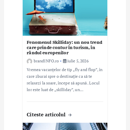
r
t
i
c
Fenomenul Skilliday: un nou trend
o
care prinde contur în turism, în
rândul europenilor
l
brandINFO.ro
iulie 5, 2026
e
Vremea vacanțelor de tip „fly and flop”, în
care zburai spre o destinație ca să te
relaxezi la soare, începe să apună . Locul
lor este luat de „skilliday”, un…
Citeste articolul