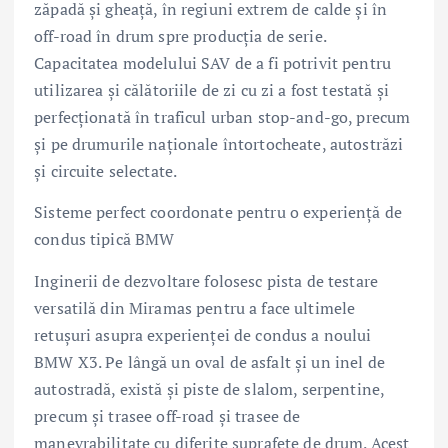
zăpadă şi gheaţă, în regiuni extrem de calde şi în
off-road în drum spre producţia de serie.
Capacitatea modelului SAV de a fi potrivit pentru
utilizarea şi călătoriile de zi cu zi a fost testată şi
perfecţionată în traficul urban stop-and-go, precum
şi pe drumurile naţionale întortocheate, autostrăzi
şi circuite selectate.
Sisteme perfect coordonate pentru o experienţă de
condus tipică BMW
Inginerii de dezvoltare folosesc pista de testare
versatilă din Miramas pentru a face ultimele
retuşuri asupra experienţei de condus a noului
BMW X3. Pe lângă un oval de asfalt şi un inel de
autostradă, există şi piste de slalom, serpentine,
precum şi trasee off-road şi trasee de
manevrabilitate cu diferite suprafeţe de drum. Acest