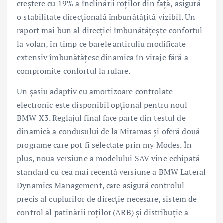
creştere cu 19% a înclinării roţilor din faţă, asigură
o stabilitate direcţională îmbunătăţită vizibil. Un
raport mai bun al direcţiei îmbunătăţeşte confortul
la volan, în timp ce barele antiruliu modificate
extensiv îmbunătăţesc dinamica în viraje fără a
compromite confortul la rulare.
Un şasiu adaptiv cu amortizoare controlate
electronic este disponibil opţional pentru noul
BMW X3. Reglajul final face parte din testul de
dinamică a condusului de la Miramas şi oferă două
programe care pot fi selectate prin my Modes. În
plus, noua versiune a modelului SAV vine echipată
standard cu cea mai recentă versiune a BMW Lateral
Dynamics Management, care asigură controlul
precis al cuplurilor de direcţie necesare, sistem de
control al patinării roţilor (ARB) şi distribuţie a