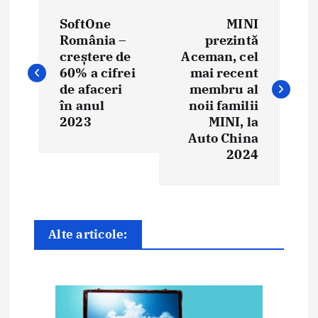
N
SoftOne
MINI
a
România –
prezintă
creștere de
Aceman, cel
v
60% a cifrei
mai recent
i
de afaceri
membru al
în anul
noii familii
g
2023
MINI, la
Auto China
a
2024
r
e
î
Alte articole:
n
a