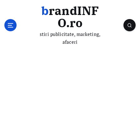
S
brandINF
k
i
O.ro
p
t
stiri publicitate, marketing,
o
afaceri
c
o
n
t
e
n
t