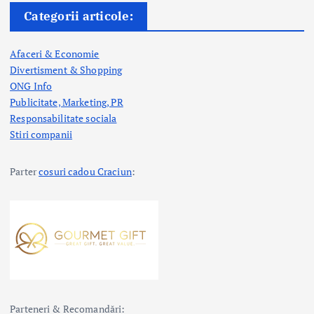
Categorii articole:
Afaceri & Economie
Divertisment & Shopping
ONG Info
Publicitate, Marketing, PR
Responsabilitate sociala
Stiri companii
Parter
cosuri cadou Craciun
:
Parteneri & Recomandări: