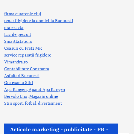
firma curatenie cluj
repar frigidere la domiciliu Bucuresti
ora exacta
Lac de pescuit
SmartEstate.ro
Ceasuri cu Pretz Mic
service reparatii frigidere
Vimandra.ro
Contabilitate Constanta
Asfaltari Bucuresti
Ora exacta Stiri
Apa Kangen, Aparat Apa Kangen
Bervolo Uno, Magazin online
Stiri sport, fotbal,
divertisment
Articole marketing - publicitate - PR -