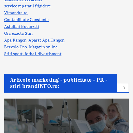
service reparatii frigidere
Vimandra.ro
Contabilitate Constanta
Asfaltari Bucuresti
Ora exacta Stiri
Apa Kangen, Aparat Apa Kangen
Bervolo Uno, Magazin online
Stiri sport, fotbal,
divertisment
Articole marketing - publicitate - PR -
stiri brandINFO.ro: