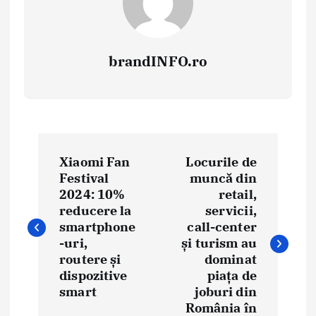
brandINFO.ro
N
Xiaomi Fan
Locurile de
a
Festival
muncă din
2024: 10%
retail,
v
reducere la
servicii,
i
smartphone
call-center
-uri,
și turism au
g
routere și
dominat
dispozitive
piața de
a
smart
joburi din
România în