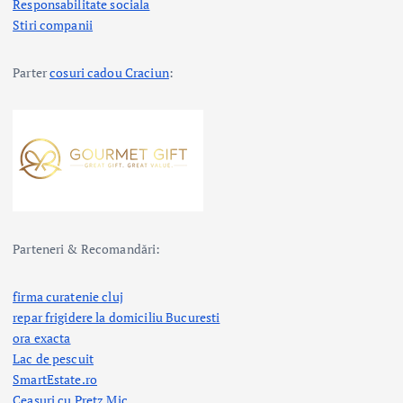
Responsabilitate sociala
Stiri companii
Parter
cosuri cadou Craciun
:
Parteneri & Recomandări:
firma curatenie cluj
repar frigidere la domiciliu Bucuresti
ora exacta
Lac de pescuit
SmartEstate.ro
Ceasuri cu Pretz Mic