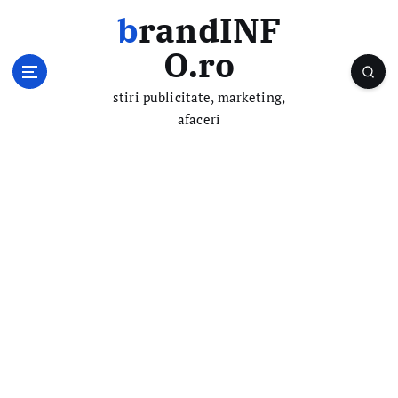
S
brandINF
k
i
O.ro
p
t
stiri publicitate, marketing,
o
afaceri
c
o
n
t
e
n
t