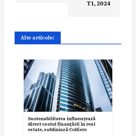
r
T1, 2024
e
î
n
Alte articole:
a
r
t
i
c
o
l
Sustenabilitatea influențează
direct costul finanțării în real
estate, subliniază Colliers
e