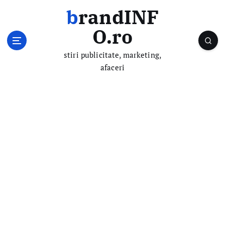
S
brandINF
k
i
O.ro
p
t
stiri publicitate, marketing,
o
afaceri
c
o
n
t
e
n
t