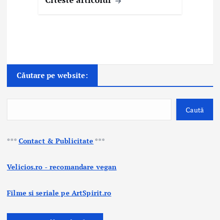
Căutare pe website:
Caută
***
Contact & Publicitate
***
Velicios.ro - recomandare vegan
Filme si seriale pe ArtSpirit.ro