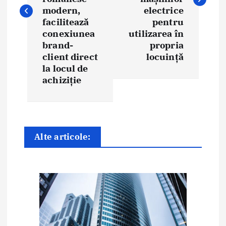
g
modern,
electrice
facilitează
pentru
a
conexiunea
utilizarea în
brand-
propria
r
client direct
locuință
e
la locul de
achiziție
î
n
a
Alte articole:
r
t
i
c