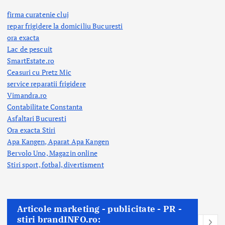
firma curatenie cluj
repar frigidere la domiciliu Bucuresti
ora exacta
Lac de pescuit
SmartEstate.ro
Ceasuri cu Pretz Mic
service reparatii frigidere
Vimandra.ro
Contabilitate Constanta
Asfaltari Bucuresti
Ora exacta Stiri
Apa Kangen, Aparat Apa Kangen
Bervolo Uno, Magazin online
Stiri sport, fotbal,
divertisment
Articole marketing - publicitate - PR -
stiri brandINFO.ro: