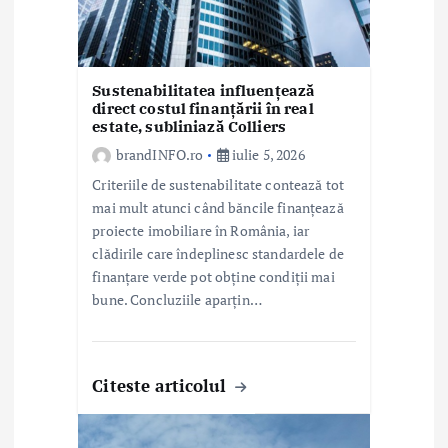
o
l
e
Sustenabilitatea influențează
direct costul finanțării în real
estate, subliniază Colliers
brandINFO.ro
iulie 5, 2026
Criteriile de sustenabilitate contează tot
mai mult atunci când băncile finanțează
proiecte imobiliare în România, iar
clădirile care îndeplinesc standardele de
finanțare verde pot obține condiții mai
bune. Concluziile aparțin…
Citeste articolul