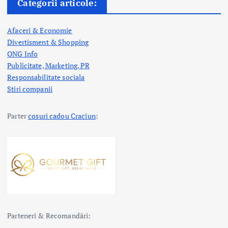
Categorii articole:
Afaceri & Economie
Divertisment & Shopping
ONG Info
Publicitate, Marketing, PR
Responsabilitate sociala
Stiri companii
Parter
cosuri cadou Craciun
:
Parteneri & Recomandări: