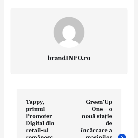
brandINFO.ro
N
Tappy,
Green’Up
a
primul
One – o
Promoter
nouă stație
v
Digital din
de
i
retail-ul
încărcare a
românesc
mașinilor