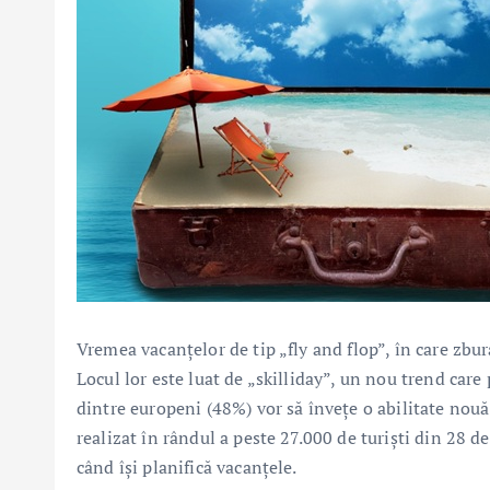
Vremea vacanțelor de tip „fly and flop”, în care zbura
Locul lor este luat de „skilliday”, un nou trend care
dintre europeni (48%) vor să învețe o abilitate nou
realizat în rândul a peste 27.000 de turiști din 28 d
când își planifică vacanțele.