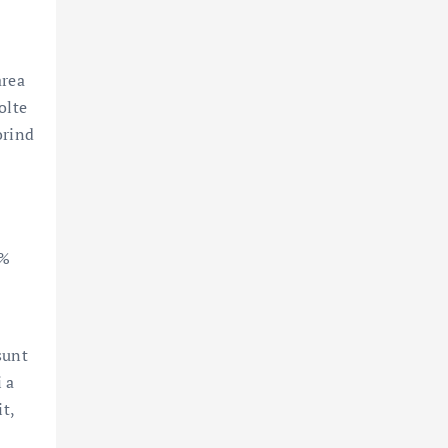
area
olte
orind
9%
sunt
i a
t,