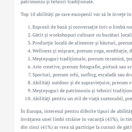
patrimoniu și tehnici tradiționale.
Top 10 abilități pe care europenii vor să le învețe î
Expresii de bază și conversație într-o limbă n
Gătit și workshopuri culinare cu bucătari local
Producție locală de alimente și băuturi, precu
Wellness și mișcare, precum yoga, meditație, 
Meșteșuguri tradiționale, precum ceramică, țes
Arte creative, precum fotografie, pictură sau s
Sporturi, precum schi, surfing, escaladă sau d
Abilități outdoor și de supraviețuire, precum 
Meșteșuguri de patrimoniu și tehnici tradițio
Abilități pentru un stil de viață sustenabil, 
În Europa, interesul pentru diferite tipuri de abilităț
învățarea unei limbi străine în vacanță (45%), în t
din cinci (41%) ar vrea să participe la cursuri de gă