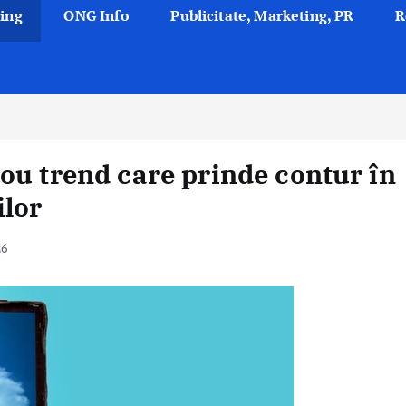
ing
ONG Info
Publicitate, Marketing, PR
R
ou trend care prinde contur în
ilor
26