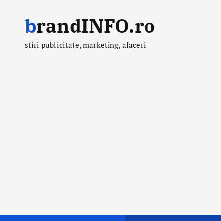
S
brandINFO.ro
k
i
stiri publicitate, marketing, afaceri
p
t
o
c
o
n
t
e
n
t