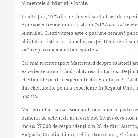
alimentele și băuturile locale.
În alte țări, 35% dintre sloveni sunt atrași de expe
Aproape o treime dintre italieni (31%) vor să înveț
lemnului. Creativitatea este o pasiune comună pentru
abilități artistice în timpul vacanței. Ucrainenii sun
să învețe o nouă abilitate sportivă.
Cel mai recent raport Mastercard despre călătorii ar
experiențe atunci când călătoresc în Europa. Dețin
cheltuielile pentru experiențe din Franța, cu 9,7% d
din cheltuielile pentru experiențe în Regatul Unit, ia
Spania.
Mastercard a realizat sondajul împreună cu partener
oamenii de activități prin care pot învăța ceva nou î
inclus 27.000 de respondenți din 28 de țări: Austria,
Bulgaria, Croația, Cipru, Cehia, Danemarca, Finlanda,