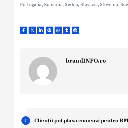
Portugalia, România, Serbia, Slovacia, Slovenia, Sued
brandINFO.ro
N
a
Clienții pot plasa comenzi pentru BM
v