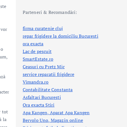
este
Parteneri & Recomandări:
firma curatenie cluj
 vor
repar frigidere la domiciliu Bucuresti
ora exacta
 o
Lac de pescuit
sum,
SmartEstate.ro
Ceasuri cu Pretz Mic
service reparatii frigidere
ază
Vimandra.ro
Contabilitate Constanta
acter
Asfaltari Bucuresti
Ora exacta Stiri
 tot
Apa Kangen, Aparat Apa Kangen
ă la
Bervolo Uno, Magazin online