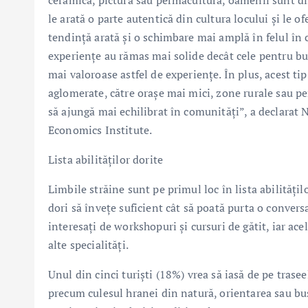
ceramică, pictură sau permacultură, oamenii sunt dis
le arată o parte autentică din cultura locului și le o
tendință arată și o schimbare mai amplă în felul în c
experiențe au rămas mai solide decât cele pentru bunu
mai valoroase astfel de experiențe. În plus, acest ti
aglomerate, către orașe mai mici, zone rurale sau per
să ajungă mai echilibrat în comunități”, a declara
Economics Institute.
Lista abilităților dorite
Limbile străine sunt pe primul loc în lista abilități
dori să învețe suficient cât să poată purta o conver
interesați de workshopuri și cursuri de gătit, iar ac
alte specialități.
Unul din cinci turiști (18%) vrea să iasă de pe trasee
precum culesul hranei din natură, orientarea sau bus