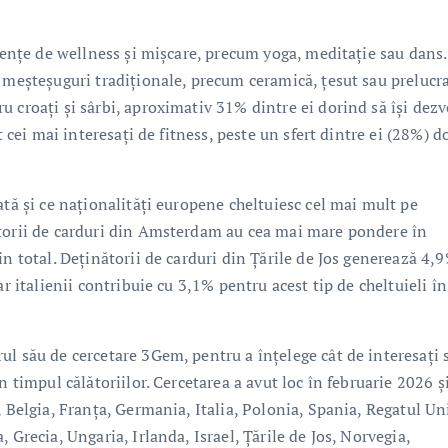
riențe de wellness și mișcare, precum yoga, meditație sau dans.
e meșteșuguri tradiționale, precum ceramică, țesut sau prelucr
 croați și sârbi, aproximativ 31% dintre ei dorind să își dezv
t cei mai interesați de fitness, peste un sfert dintre ei (28%) d
ată și ce naționalități europene cheltuiesc cel mai mult pe
ătorii de carduri din Amsterdam au cea mai mare pondere în
in total. Deținătorii de carduri din Țările de Jos generează 4,
r italienii contribuie cu 3,1% pentru acest tip de cheltuieli în
ul său de cercetare 3Gem, pentru a înțelege cât de interesați 
n timpul călătoriilor. Cercetarea a avut loc în februarie 2026 ș
 Belgia, Franța, Germania, Italia, Polonia, Spania, Regatul Uni
 Grecia, Ungaria, Irlanda, Israel, Țările de Jos, Norvegia,