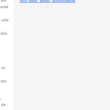
care
Stiri sport, fotbal,
divertisment
eastă
 cele
mului
i-ar
 sau
,
i de