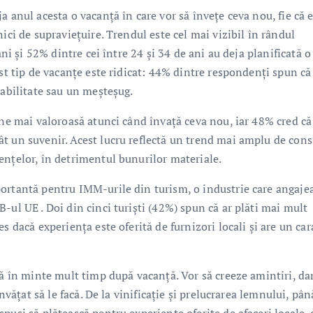
 anul acesta o vacanță în care vor să învețe ceva nou, fie că 
ici de supraviețuire. Trendul este cel mai vizibil în rândul
ani și 52% dintre cei între 24 și 34 de ani au deja planificată o
est tip de vacanțe este ridicat: 44% dintre respondenți spun că
 abilitate sau un meșteșug.
ine mai valoroasă atunci când învață ceva nou, iar 48% cred că
ât un suvenir. Acest lucru reflectă un trend mai amplu de con
ențelor, în detrimentul bunurilor materiale.
portantă pentru IMM-urile din turism, o industrie care angaje
-ul UE . Doi din cinci turiști (42%) spun că ar plăti mai mult
s dacă experiența este oferită de furnizori locali și are un car
nă în minte mult timp după vacanță. Vor să creeze amintiri, dar
nvățat să le facă. De la vinificație și prelucrarea lemnului, pân