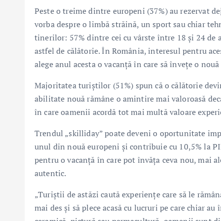
Peste o treime dintre europeni (37%) au rezervat deja
vorba despre o limbă străină, un sport sau chiar tehn
tinerilor: 57% dintre cei cu vârste între 18 și 24 de 
astfel de călătorie. În România, interesul pentru ac
alege anul acesta o vacanță în care să învețe o nouă
Majoritatea turiștilor (51%) spun că o călătorie dev
abilitate nouă rămâne o amintire mai valoroasă dec
în care oamenii acordă tot mai multă valoare experi
Trendul „skilliday” poate deveni o oportunitate im
unul din nouă europeni și contribuie cu 10,5% la PIB
pentru o vacanță în care pot învăța ceva nou, mai ale
autentic.
„Turiștii de astăzi caută experiențe care să le rămâ
mai des și să plece acasă cu lucruri pe care chiar au î