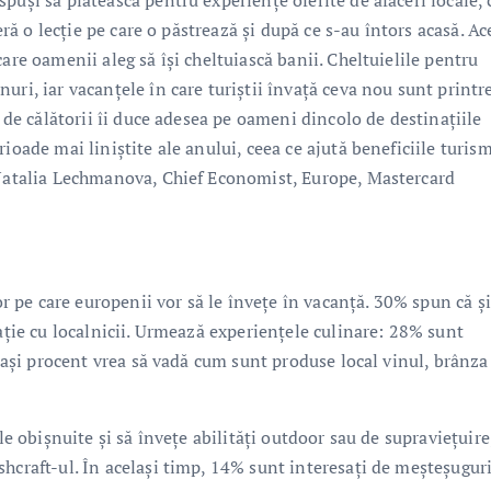
puși să plătească pentru experiențe oferite de afaceri locale, 
feră o lecție pe care o păstrează și după ce s-au întors acasă. Ac
are oamenii aleg să își cheltuiască banii. Cheltuielile pentru
ri, iar vacanțele în care turiștii învață ceva nou sunt printre
p de călătorii îi duce adesea pe oameni dincolo de destinațiile
ioade mai liniștite ale anului, ceea ce ajută beneficiile turis
t Natalia Lechmanova, Chief Economist, Europe, Mastercard
lor pe care europenii vor să le învețe în vacanță. 30% spun că ș
sație cu localnicii. Urmează experiențele culinare: 28% sunt
elași procent vrea să vadă cum sunt produse local vinul, brânza
le obișnuite și să învețe abilități outdoor sau de supraviețuire
hcraft-ul. În același timp, 14% sunt interesați de meșteșugur