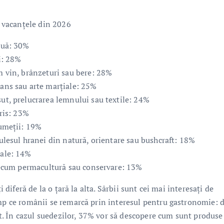
n vacanțele din 2026
ouă: 30%
i: 28%
m vin, brânzeturi sau bere: 28%
dans sau arte marțiale: 25%
ut, prelucrarea lemnului sau textile: 24%
cris: 23%
rumeții: 19%
culesul hranei din natură, orientare sau bushcraft: 18%
nale: 14%
precum permacultură sau conservare: 13%
i diferă de la o țară la alta. Sârbii sunt cei mai interesați de
imp ce românii se remarcă prin interesul pentru gastronomie: 
tit. În cazul suedezilor, 37% vor să descopere cum sunt produse