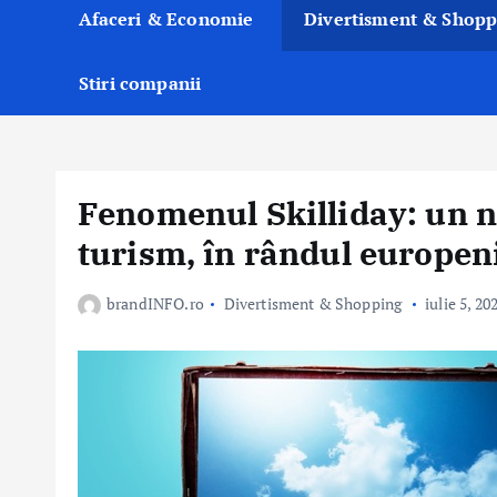
Afaceri & Economie
Divertisment & Shopp
Stiri companii
Fenomenul Skilliday: un n
turism, în rândul europen
brandINFO.ro
Divertisment & Shopping
iulie 5, 20