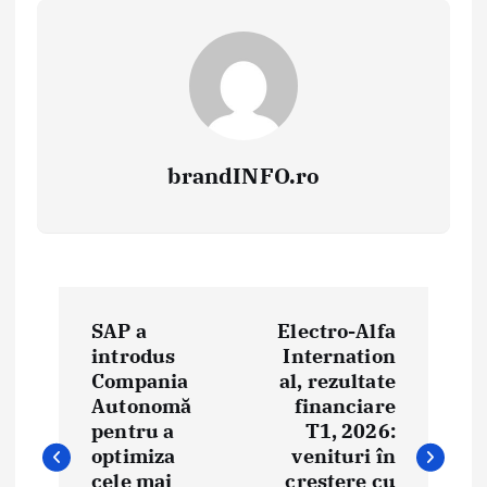
brandINFO.ro
N
SAP a
Electro-Alfa
a
introdus
Internation
Compania
al, rezultate
v
Autonomă
financiare
i
pentru a
T1, 2026:
optimiza
venituri în
g
cele mai
creștere cu