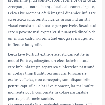
profunzime și un context sporit scenelor de zi cu zi.
Acceptat pe toate distanțe focale ale camerei spate,
Leica Live Moment oferă imagini dinamice infuzate
cu estetica caracteristică Leica, asigurând un stil
vizual consistent din toate perspectivele. Rezultatul
este o poveste mai expresivă și nuanțată dincolo de
un singur cadru, surprinzând emoția și narațiunea
în fiecare fotografie.
Leica Live Portrait extinde această capacitate în
modul Portret, adăugând un efect bokeh natural
care îmbunătățește separarea subiectelor, păstrând
în același timp fluiditatea mișcării. Filigranele
exclusive Leica, nou concepute, sunt disponibile
pentru capturile Leica Live Moment, iar mai multe
momente pot fi combinate în colaje partajabile
pentru platformele sociale.
Cinematografia live, exclusivă pentru Xiaomi 17T