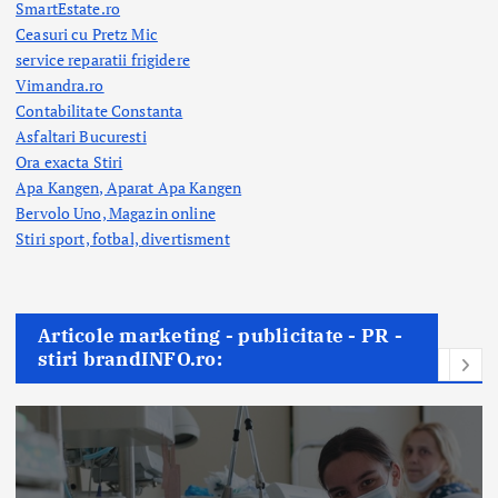
SmartEstate.ro
Ceasuri cu Pretz Mic
service reparatii frigidere
Vimandra.ro
Contabilitate Constanta
Asfaltari Bucuresti
Ora exacta Stiri
Apa Kangen, Aparat Apa Kangen
Bervolo Uno, Magazin online
Stiri sport, fotbal,
divertisment
Articole marketing - publicitate - PR -
stiri brandINFO.ro: