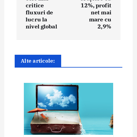
critice
12%, profit
a
fluxuri de
net mai
lucru la
mare cu
r
nivel global
2,9%
e
î
n
Alte articole:
a
r
t
i
c
o