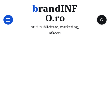
S
brandINF
k
i
O.ro
p
t
stiri publicitate, marketing,
o
afaceri
c
o
n
t
e
n
t