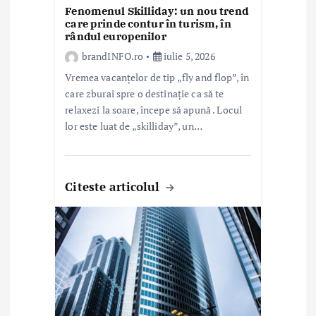
Fenomenul Skilliday: un nou trend
l
care prinde contur în turism, în
rândul europenilor
e
brandINFO.ro
iulie 5, 2026
Vremea vacanțelor de tip „fly and flop”, în
care zburai spre o destinație ca să te
relaxezi la soare, începe să apună . Locul
lor este luat de „skilliday”, un…
Citeste articolul