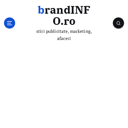
S
brandINF
k
i
O.ro
p
t
stiri publicitate, marketing,
o
afaceri
c
o
n
t
e
n
t