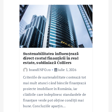
r
t
i
c
o
l
Sustenabilitatea influențează
direct costul finanțării în real
estate, subliniază Colliers
e
brandINFO.ro
iulie 5, 2026
Criteriile de sustenabilitate contează tot
mai mult atunci când băncile finanțează
proiecte imobiliare în România, iar
clădirile care îndeplinesc standardele de
finanțare verde pot obține condiții mai
bune. Concluziile aparțin…