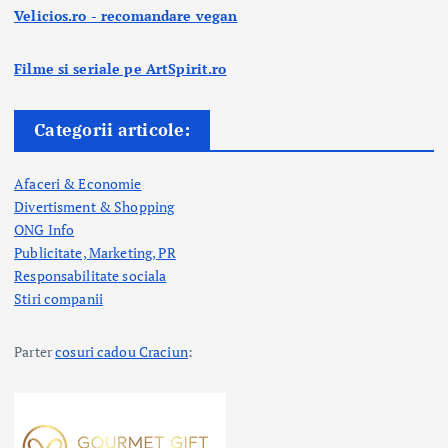
Velicios.ro - recomandare vegan
Filme si seriale pe ArtSpirit.ro
Categorii articole:
Afaceri & Economie
Divertisment & Shopping
ONG Info
Publicitate, Marketing, PR
Responsabilitate sociala
Stiri companii
Parter
cosuri cadou Craciun
: