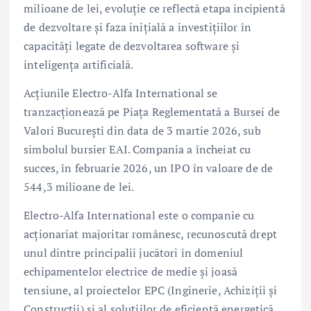
milioane de lei, evoluție ce reflectă etapa incipientă
de dezvoltare și faza inițială a investițiilor în
capacități legate de dezvoltarea software și
inteligența artificială.
Acțiunile Electro-Alfa International se
tranzacționează pe Piața Reglementată a Bursei de
Valori București din data de 3 martie 2026, sub
simbolul bursier EAI. Compania a încheiat cu
succes, în februarie 2026, un IPO în valoare de de
544,3 milioane de lei.
Electro-Alfa International este o companie cu
acționariat majoritar românesc, recunoscută drept
unul dintre principalii jucători în domeniul
echipamentelor electrice de medie și joasă
tensiune, al proiectelor EPC (Inginerie, Achiziții și
Construcții) și al soluțiilor de eficiență energetică.