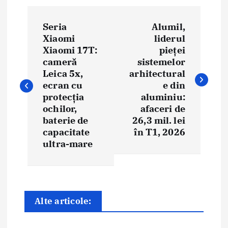
N
Seria
Alumil,
a
Xiaomi
liderul
Xiaomi 17T:
pieței
v
cameră
sistemelor
i
Leica 5x,
arhitectural
ecran cu
e din
g
protecția
aluminiu:
ochilor,
afaceri de
a
baterie de
26,3 mil. lei
capacitate
în T1, 2026
r
ultra-mare
e
î
n
Alte articole:
a