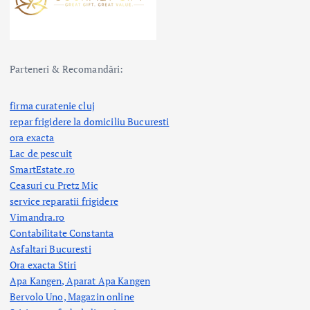
Parteneri & Recomandări:
firma curatenie cluj
repar frigidere la domiciliu Bucuresti
ora exacta
Lac de pescuit
SmartEstate.ro
Ceasuri cu Pretz Mic
service reparatii frigidere
Vimandra.ro
Contabilitate Constanta
Asfaltari Bucuresti
Ora exacta Stiri
Apa Kangen, Aparat Apa Kangen
Bervolo Uno, Magazin online