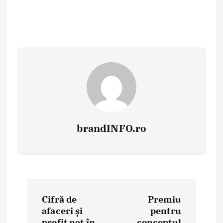
brandINFO.ro
N
Cifră de
Premiu
a
afaceri și
pentru
profit net în
conceptul