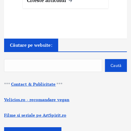
Citeste articolul
Căutare pe website:
Caută
***
Contact & Publicitate
***
Velicios.ro - recomandare vegan
Filme si seriale pe ArtSpirit.ro