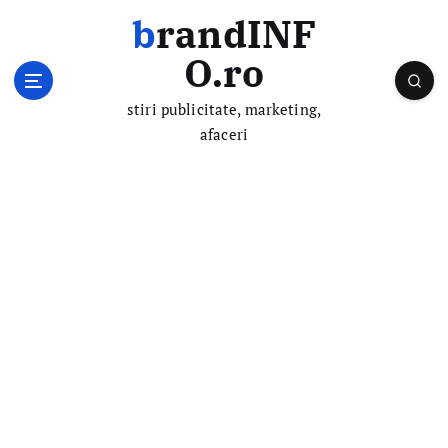
S
brandINF
k
i
O.ro
p
t
stiri publicitate, marketing,
o
afaceri
c
o
n
t
e
n
t