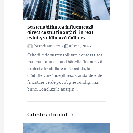
i
c
o
Sustenabilitatea influențează
direct costul finanțării în real
l
estate, subliniază Colliers
e
brandINFO.ro
iulie 5, 2026
Criteriile de sustenabilitate contează tot
mai mult atunci când băncile finanțează
proiecte imobiliare în România, iar
clădirile care îndeplinesc standardele de
finanțare verde pot obține condiții mai
bune. Concluziile aparțin…
Citeste articolul