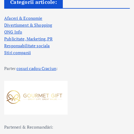
Categorii articole:
Afaceri & Economie
Divertisment & Shopping
ONG Info
Publicitate, Marketing, PR
Responsabilitate sociala
Stiri companii
Parter
cosuri cadou Craciun
:
Parteneri & Recomandări: