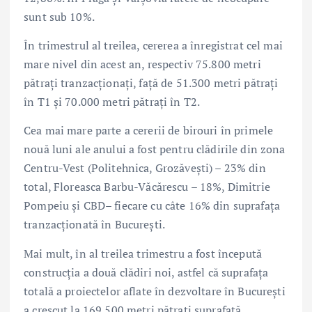
sunt sub 10%.
În trimestrul al treilea, cererea a înregistrat cel mai
mare nivel din acest an, respectiv 75.800 metri
pătrați tranzacționați, față de 51.300 metri pătrați
în T1 și 70.000 metri pătrați în T2.
Cea mai mare parte a cererii de birouri în primele
nouă luni ale anului a fost pentru clădirile din zona
Centru-Vest (Politehnica, Grozăvești) – 23% din
total, Floreasca Barbu-Văcărescu – 18%, Dimitrie
Pompeiu și CBD– fiecare cu câte 16% din suprafața
tranzacționată în București.
Mai mult, în al treilea trimestru a fost începută
construcția a două clădiri noi, astfel că suprafața
totală a proiectelor aflate în dezvoltare în București
a crescut la 169.500 metri pătrați suprafață