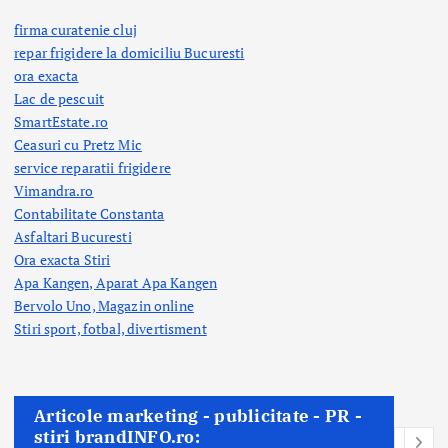
firma curatenie cluj
repar frigidere la domiciliu Bucuresti
ora exacta
Lac de pescuit
SmartEstate.ro
Ceasuri cu Pretz Mic
service reparatii frigidere
Vimandra.ro
Contabilitate Constanta
Asfaltari Bucuresti
Ora exacta Stiri
Apa Kangen, Aparat Apa Kangen
Bervolo Uno, Magazin online
Stiri sport, fotbal,
divertisment
Articole marketing - publicitate - PR -
stiri brandINFO.ro: