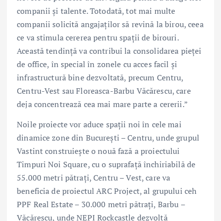
companii și talente. Totodată, tot mai multe
companii solicită angajaților să revină la birou, ceea
ce va stimula cererea pentru spații de birouri.
Această tendință va contribui la consolidarea pieței
de office, în special în zonele cu acces facil și
infrastructură bine dezvoltată, precum Centru,
Centru-Vest sau Floreasca-Barbu Văcărescu, care
deja concentrează cea mai mare parte a cererii.”
Noile proiecte vor aduce spații noi în cele mai
dinamice zone din București – Centru, unde grupul
Vastint construiește o nouă fază a proiectului
Timpuri Noi Square, cu o suprafață închiriabilă de
55.000 metri pătrați, Centru – Vest, care va
beneficia de proiectul ARC Project, al grupului ceh
PPF Real Estate – 30.000 metri pătrați, Barbu –
Văcărescu, unde NEPI Rockcastle dezvoltă