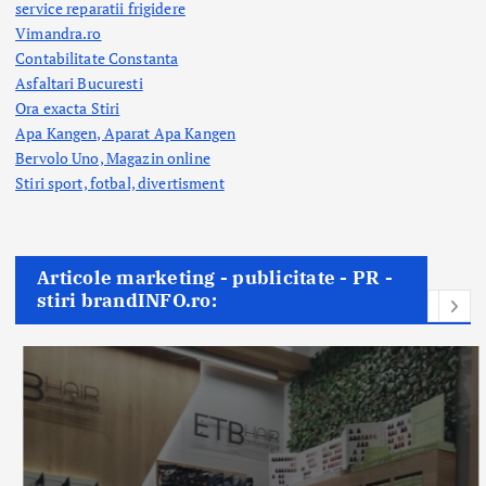
service reparatii frigidere
Vimandra.ro
Contabilitate Constanta
Asfaltari Bucuresti
Ora exacta Stiri
Apa Kangen, Aparat Apa Kangen
Bervolo Uno, Magazin online
Stiri sport, fotbal,
divertisment
Articole marketing - publicitate - PR -
stiri brandINFO.ro: