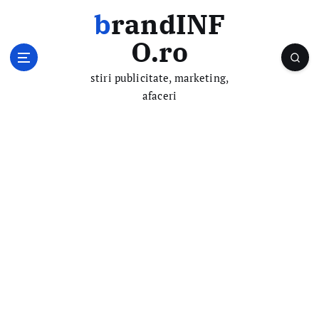
S
brandINF
k
i
O.ro
p
t
stiri publicitate, marketing,
o
afaceri
c
o
n
t
e
n
t