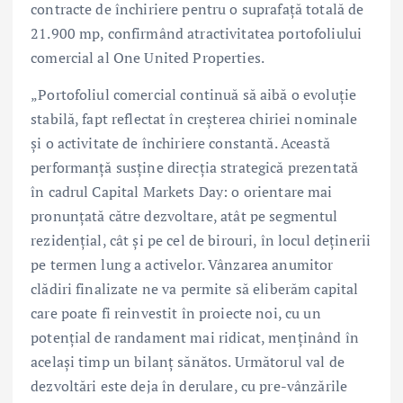
contracte de închiriere pentru o suprafață totală de
21.900 mp, confirmând atractivitatea portofoliului
comercial al One United Properties.
„Portofoliul comercial continuă să aibă o evoluție
stabilă, fapt reflectat în creșterea chiriei nominale
și o activitate de închiriere constantă. Această
performanță susține direcția strategică prezentată
în cadrul Capital Markets Day: o orientare mai
pronunțată către dezvoltare, atât pe segmentul
rezidențial, cât și pe cel de birouri, în locul deținerii
pe termen lung a activelor. Vânzarea anumitor
clădiri finalizate ne va permite să eliberăm capital
care poate fi reinvestit în proiecte noi, cu un
potențial de randament mai ridicat, menținând în
același timp un bilanț sănătos. Următorul val de
dezvoltări este deja în derulare, cu pre-vânzările