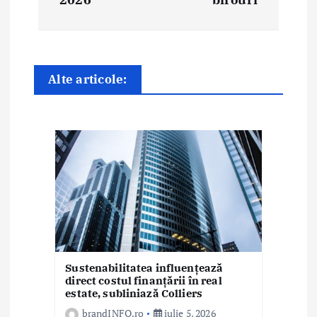
r
e
î
Alte articole:
n
a
r
t
i
c
Sustenabilitatea influențează
o
direct costul finanțării în real
estate, subliniază Colliers
l
brandINFO.ro
iulie 5, 2026