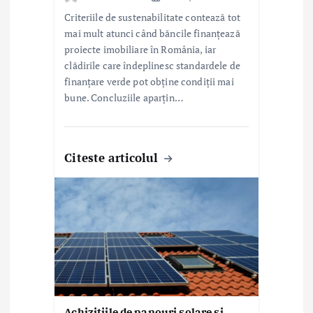
e
Criteriile de sustenabilitate contează tot
mai mult atunci când băncile finanțează
proiecte imobiliare în România, iar
clădirile care îndeplinesc standardele de
finanțare verde pot obține condiții mai
bune. Concluziile aparțin…
Citeste articolul
Achizițiile de panouri solare și