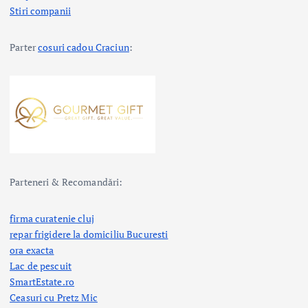
Stiri companii
Parter
cosuri cadou Craciun
:
Parteneri & Recomandări:
firma curatenie cluj
repar frigidere la domiciliu Bucuresti
ora exacta
Lac de pescuit
SmartEstate.ro
Ceasuri cu Pretz Mic