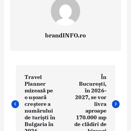
brandINFO.ro
N
Travel
În
a
Planner
București,
mizează pe
în 2026-
v
o ușoară
2027, se vor
i
creștere a
livra
numărului
aproape
g
de turiști în
170.000 mp
Bulgaria în
de clădiri de
a
2026
birouri