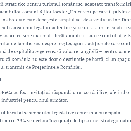
ii strategice pentru turismul românesc, adaptate transformări
le membrilor comunităților locale: „Un curent pe care îl privim 
– o abordare care depășește simplul act de a vizita un loc. Din
 cultivarea unor legături autentice și de durată între călători ș
iv aduce cu sine mai mult decât amintiri – aduce contribuție. E
nilor de familie sau despre meșteșuguri tradiționale care con
formă de ospitalitate generează valoare tangibilă – pentru oame
u că România nu este doar o destinație pe hartă, ci un spațiu 
sajul transmis de Președintele României.
l
HoReCa au fost invitați să răspundă unui sondaj live, oferind o
r industriei pentru anul următor.
l fiscal al schimbărilor legislative reprezintă principala
timp ce 29% se declară îngrijorați de lipsa unei strategii nați