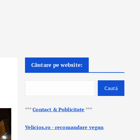
Căutare pe website:
Caută
***
Contact & Publicitate
***
Velicios.ro - recomandare vegan