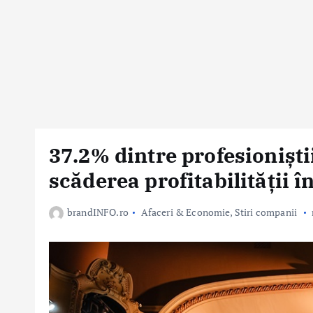
37.2% dintre profesionișt
scăderea profitabilității î
brandINFO.ro
Afaceri & Economie
,
Stiri companii