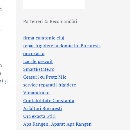
ei
Parteneri & Recomandări:
ă
firma curatenie cluj
repar frigidere la domiciliu Bucuresti
ora exacta
Lac de pescuit
n
SmartEstate.ro
n
Ceasuri cu Pretz Mic
i și
service reparatii frigidere
Vimandra.ro
Contabilitate Constanta
Asfaltari Bucuresti
Ora exacta Stiri
Apa Kangen, Aparat Apa Kangen