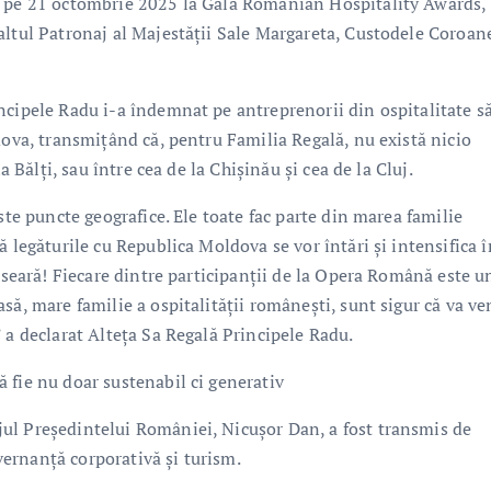
t pe 21 octombrie 2025 la Gala Romanian Hospitality Awards,
altul Patronaj al Majestății Sale Margareta, Custodele Coroan
ncipele Radu i-a îndemnat pe antreprenorii din ospitalitate s
dova, transmițând că, pentru Familia Regală, nu există nicio
a Bălți, sau între cea de la Chișinău și cea de la Cluj.
ste puncte geografice. Ele toate fac parte din marea familie
 legăturile cu Republica Moldova se vor întări și intensifica î
ă seară! Fiecare dintre participanții de la Opera Română este u
ă, mare familie a ospitalității românești, sunt sigur că va ven
 a declarat Alteța Sa Regală Principele Radu.
 fie nu doar sustenabil ci generativ
ul Președintelui României, Nicușor Dan, a fost transmis de
ernanță corporativă și turism.