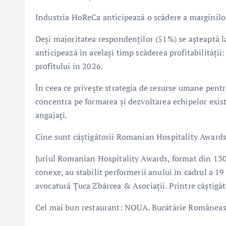
Industria HoReCa anticipează o scădere a marginilor
Deși majoritatea respondenților (51%) se așteaptă la 
anticipează în același timp scăderea profitabilități
profitului în 2026.
În ceea ce privește strategia de resurse umane pent
concentra pe formarea și dezvoltarea echipelor exi
angajați.
Cine sunt câștigătorii Romanian Hospitality Award
Juriul Romanian Hospitality Awards, format din 130 d
conexe, au stabilit performerii anului în cadrul a 19 
avocatură Țuca Zbârcea & Asociații. Printre câștig
Cel mai bun restaurant: NOUA. Bucătărie Românea