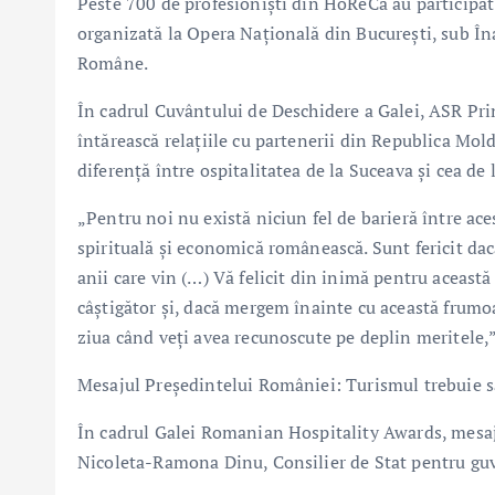
Peste 700 de profesioniști din HoReCa au participa
organizată la Opera Națională din București, sub În
Române.
În cadrul Cuvântului de Deschidere a Galei, ASR Pri
întărească relațiile cu partenerii din Republica Mol
diferență între ospitalitatea de la Suceava și cea de l
„Pentru noi nu există niciun fel de barieră între ace
spirituală și economică românească. Sunt fericit dacă
anii care vin (…) Vă felicit din inimă pentru aceast
câștigător și, dacă mergem înainte cu această frumoas
ziua când veți avea recunoscute pe deplin meritele,”
Mesajul Președintelui României: Turismul trebuie să
În cadrul Galei Romanian Hospitality Awards, mesaj
Nicoleta-Ramona Dinu, Consilier de Stat pentru guv