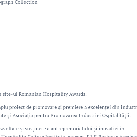
graph Collection
l
 pe site-ul Romanian Hospitality Awards.
lu proiect de promovare și premiere a excelenței din industr
tute și Asociația pentru Promovarea Industriei Ospitalității.
zvoltare și susținere a antreprenoriatului și inovației în
e Hospitality Culture Institute, precum: F&B Business Accelera