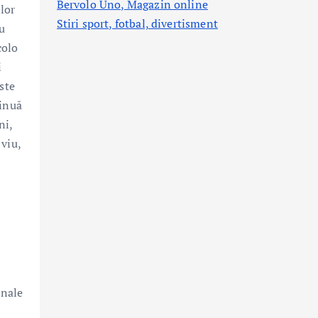
Bervolo Uno, Magazin online
lor
Stiri sport, fotbal,
divertisment
cu
colo
i
ste
tinuă
ni,
viu,
onale