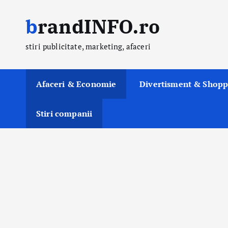
S
brandINFO.ro
k
i
stiri publicitate, marketing, afaceri
p
t
o
Afaceri & Economie
Divertisment & Shopp
c
o
Stiri companii
n
t
e
n
t