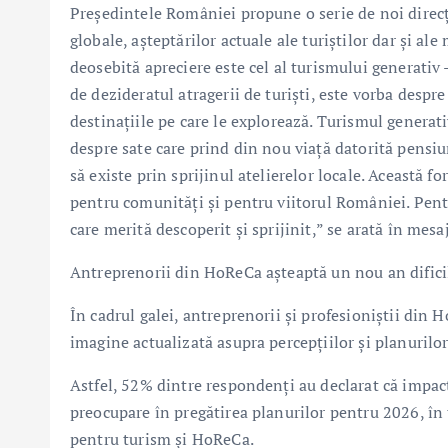
Președintele României propune o serie de noi direcț
globale, așteptărilor actuale ale turiștilor dar și a
deosebită apreciere este cel al turismului generativ 
de dezideratul atragerii de turiști, este vorba despre
destinațiile pe care le explorează. Turismul generat
despre sate care prind din nou viață datorită pensiu
să existe prin sprijinul atelierelor locale. Această 
pentru comunități și pentru viitorul României. Pentr
care merită descoperit și sprijinit,” se arată în me
Antreprenorii din HoReCa așteaptă un nou an difici
În cadrul galei, antreprenorii și profesioniștii din 
imagine actualizată asupra percepțiilor și planurilo
Astfel, 52% dintre respondenți au declarat că impactu
preocupare în pregătirea planurilor pentru 2026, în 
pentru turism și HoReCa.