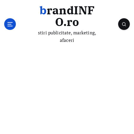
S
brandINF
k
i
O.ro
p
t
stiri publicitate, marketing,
o
afaceri
c
o
n
t
e
n
t