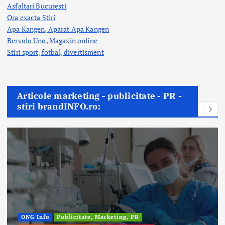
Asfaltari Bucuresti
Ora exacta Stiri
Apa Kangen, Aparat Apa Kangen
Bervolo Uno, Magazin online
Stiri sport, fotbal,
divertisment
Articole marketing - publicitate - PR -
stiri brandINFO.ro: