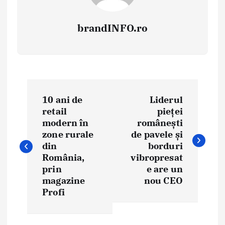
brandINFO.ro
N
10 ani de
Liderul
a
retail
pieței
modern în
românești
v
zone rurale
de pavele și
i
din
borduri
România,
vibropresat
g
prin
e are un
magazine
nou CEO
a
Profi
r