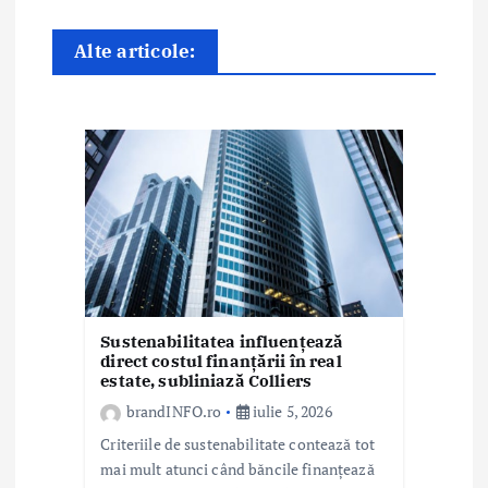
e
î
Alte articole:
n
a
r
t
i
c
Sustenabilitatea influențează
o
direct costul finanțării în real
estate, subliniază Colliers
l
brandINFO.ro
iulie 5, 2026
e
Criteriile de sustenabilitate contează tot
mai mult atunci când băncile finanțează