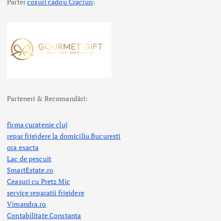
Parter
cosuri cadou Craciun
:
Parteneri & Recomandări:
firma curatenie cluj
repar frigidere la domiciliu Bucuresti
ora exacta
Lac de pescuit
SmartEstate.ro
Ceasuri cu Pretz Mic
service reparatii frigidere
Vimandra.ro
Contabilitate Constanta