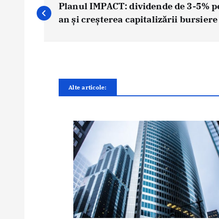
a
Planul IMPACT: dividende de 3-5% p
v
an și creșterea capitalizării bursiere
i
g
a
r
e
Alte articole:
î
n
a
r
t
i
c
o
l
e