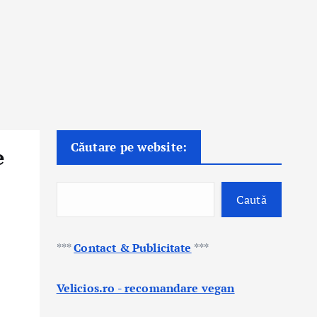
Căutare pe website:
e
Caută
***
Contact & Publicitate
***
Velicios.ro - recomandare vegan