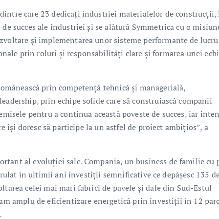
ntre care 23 dedicați industriei materialelor de construcții, 
 de succes ale industriei și se alătură Symmetrica cu o misiun
ezvoltare și implementarea unor sisteme performante de lucru.
onale prin roluri și responsabilități clare și formarea unei ech
a românească prin competență tehnică și managerială,
leadership, prin echipe solide care să construiască companii
remisele pentru a continua această poveste de succes, iar inten
e își doresc să participe la un astfel de proiect ambițios”, a
tant al evoluției sale. Compania, un business de familie cu 
erulat în ultimii ani investiții semnificative ce depășesc 135 d
ltarea celei mai mari fabrici de pavele și dale din Sud-Estul
am amplu de eficientizare energetică prin investiții în 12 par
.