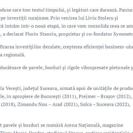
use care trec testul timpului, și legături care durează. Parcur
e investiții curajoase. Prin venirea lui Liviu Stoleru și
că intrăm într-o nouă etapă, în care vom consolida ceea ce am
”, a declarat Florin Stanciu, proprietar și co-fondator Symmetr
area investițiilor derulate, creșterea eficienței business-ulu
a regională.
ătoare de pavele, borduri şi rigole vibropresate pietonale ş
la Vereşti, judeţul Suceava, urmată apoi de unităţile de produ
Vale, în apropiere de Bucureşti (2011), Prejmer – Braşov (2012),
a (2018), Zimandu Nou – Arad (2021), Solca – Suceava (2022),
rat pavele şi borduri se numără Arena Naţională, magazine