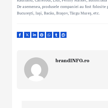
Kaufland, Carrefour, Lidl, Penny Market, autostrada 
De asemenea, produsele companiei au fost folosite pe
București, Iași, Bacău, Brașov, Târgu Mureș, etc.
brandINFO.ro
N