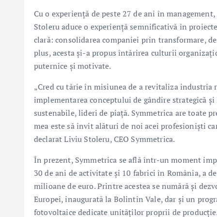
Cu o experiență de peste 27 de ani în management, di
Stoleru aduce o experiență semnificativă în proiecte
clară: consolidarea companiei prin transformare, d
plus, acesta și-a propus întărirea culturii organizați
puternice și motivate.
„Cred cu tărie în misiunea de a revitaliza industri
implementarea conceptului de gândire strategică și 
sustenabile, lideri de piață. Symmetrica are toate p
mea este să invit alături de noi acei profesioniști car
declarat Liviu Stoleru, CEO Symmetrica.
În prezent, Symmetrica se află într-un moment impor
30 de ani de activitate și 10 fabrici în România, a d
milioane de euro. Printre acestea se numără și dezvo
Europei, inaugurată la Bolintin Vale, dar și un progr
fotovoltaice dedicate unităților proprii de producție