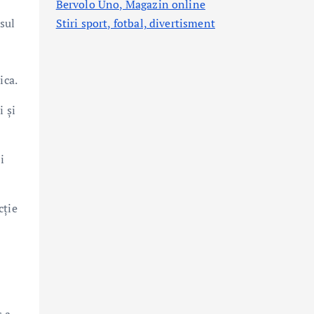
Bervolo Uno, Magazin online
sul
Stiri sport, fotbal,
divertisment
ica.
i și
i
cţie