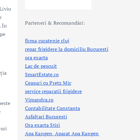
Liviu
e
Parteneri & Recomandări:
 În
ipe
firma curatenie cluj
repar frigidere la domiciliu Bucuresti
ora exacta
Lac de pescuit
ția
SmartEstate.ro
Ceasuri cu Pretz Mic
service reparatii frigidere
Vimandra.ro
peste
Contabilitate Constanta
e
Asfaltari Bucuresti
Ora exacta Stiri
curi
Apa Kangen, Aparat Apa Kangen