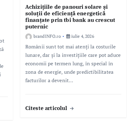
Achizițiile de panouri solare și
soluții de eficiență energetică
finanțate prin tbi bank au crescut
puternic
brandINFO.ro
iulie 4, 2026
ot
Românii sunt tot mai atenți la costurile
ză
lunare, dar și la investițiile care pot aduce
economii pe termen lung, în special în
de
zona de energie, unde predictibilitatea
i
facturilor a devenit…
Citeste articolul