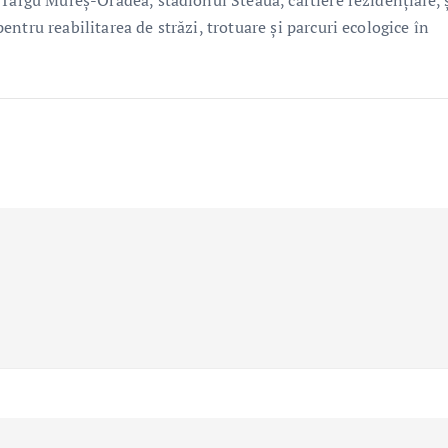
Târgu Mureș-Oradea, stadionul Steaua, cartiere rezidențiale, ș
ntru reabilitarea de străzi, trotuare şi parcuri ecologice în