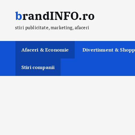
S
brandINFO.ro
k
i
stiri publicitate, marketing, afaceri
p
t
o
Afaceri & Economie
Divertisment & Shopp
c
o
Stiri companii
n
t
e
n
t