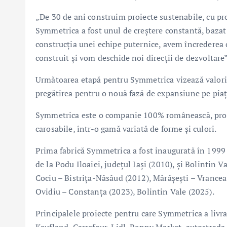
„De 30 de ani construim proiecte sustenabile, cu prod
Symmetrica a fost unul de creștere constantă, bazat p
construcția unei echipe puternice, avem încrederea 
construit și vom deschide noi direcții de dezvoltare
Următoarea etapă pentru Symmetrica vizează valorific
pregătirea pentru o nouă fază de expansiune pe piaț
Symmetrica este o companie 100% românească, produc
carosabile, într-o gamă variată de forme şi culori.
Prima fabrică Symmetrica a fost inaugurată în 1999 
de la Podu Iloaiei, judeţul Iaşi (2010), şi Bolintin 
Cociu – Bistriţa-Năsăud (2012), Mărășești – Vrance
Ovidiu – Constanța (2023), Bolintin Vale (2025).
Principalele proiecte pentru care Symmetrica a liv