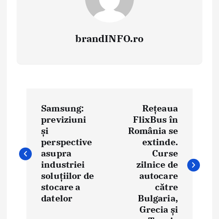
brandINFO.ro
N
Samsung:
Rețeaua
a
previziuni
FlixBus în
și
România se
v
perspective
extinde.
i
asupra
Curse
industriei
zilnice de
g
soluțiilor de
autocare
stocare a
către
a
datelor
Bulgaria,
Grecia și
r