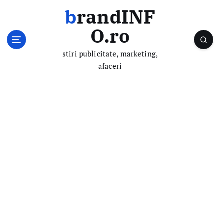
S
brandINF
k
i
O.ro
p
t
stiri publicitate, marketing,
o
afaceri
c
o
n
t
e
n
t