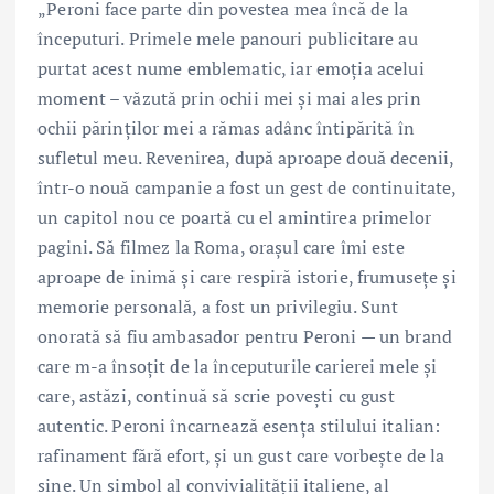
„Peroni face parte din povestea mea încă de la
începuturi. Primele mele panouri publicitare au
purtat acest nume emblematic, iar emoția acelui
moment – văzută prin ochii mei și mai ales prin
ochii părinților mei a rămas adânc întipărită în
sufletul meu. Revenirea, după aproape două decenii,
într-o nouă campanie a fost un gest de continuitate,
un capitol nou ce poartă cu el amintirea primelor
pagini. Să filmez la Roma, orașul care îmi este
aproape de inimă și care respiră istorie, frumusețe și
memorie personală, a fost un privilegiu. Sunt
onorată să fiu ambasador pentru Peroni — un brand
care m-a însoțit de la începuturile carierei mele și
care, astăzi, continuă să scrie povești cu gust
autentic. Peroni încarnează esența stilului italian:
rafinament fără efort, și un gust care vorbește de la
sine. Un simbol al convivialității italiene, al