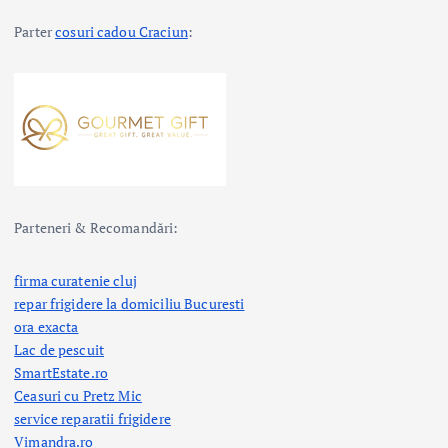
Parter
cosuri cadou Craciun
:
Parteneri & Recomandări:
firma curatenie cluj
repar frigidere la domiciliu Bucuresti
ora exacta
Lac de pescuit
SmartEstate.ro
Ceasuri cu Pretz Mic
service reparatii frigidere
Vimandra.ro