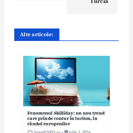
Turcia
e
î
n
Alte articole:
a
r
t
i
c
o
Fenomenul Skilliday: un nou trend
l
care prinde contur în turism, în
rândul europenilor
e
brandINFO.ro
iulie 5, 2026