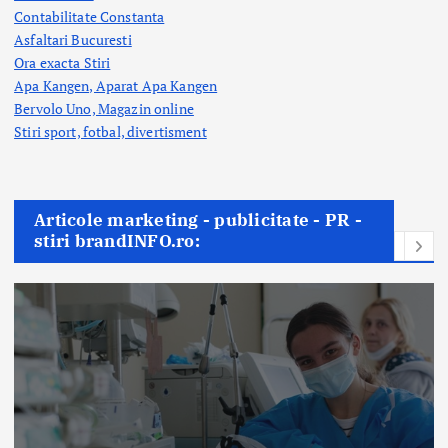
Contabilitate Constanta
Asfaltari Bucuresti
Ora exacta Stiri
Apa Kangen, Aparat Apa Kangen
Bervolo Uno, Magazin online
Stiri sport, fotbal,
divertisment
Articole marketing - publicitate - PR -
stiri brandINFO.ro: