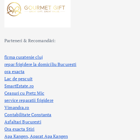
Parteneri & Recomandări:
firma curatenie cluj
repar frigidere la domiciliu Bucuresti
ora exacta
Lac de pescuit
SmartEstate.ro
Ceasuri cu Pretz Mic
service reparatii frigidere
Vimandra.ro
Contabilitate Constanta
Asfaltari Bucuresti
Ora exacta Stiri
Apa Kangen, Aparat Apa Kangen