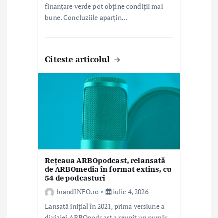
finanțare verde pot obține condiții mai
bune. Concluziile aparțin…
Citeste articolul
Rețeaua ARBOpodcast, relansată
de ARBOmedia în format extins, cu
54 de podcasturi
brandINFO.ro
iulie 4, 2026
Lansată inițial în 2021, prima versiune a
diviziei ARBOpodcast a reunit un număr