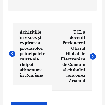
N
Achizițiile
TCL a
a
în exces și
devenit
expirarea
Partenerul
v
produselor,
Oficial
i
principalele
Global de
cauze ale
Electronice
g
risipei
de Consum
alimentare
al clubului
a
în România
londonez
Arsenal
r
e
î