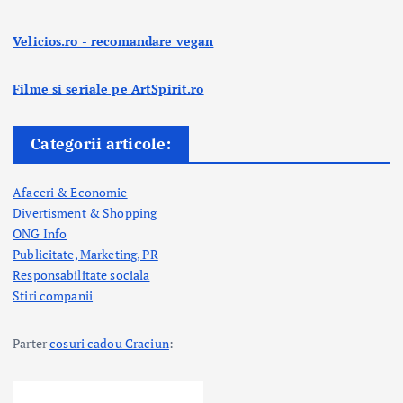
Velicios.ro - recomandare vegan
Filme si seriale pe ArtSpirit.ro
Categorii articole:
Afaceri & Economie
Divertisment & Shopping
ONG Info
Publicitate, Marketing, PR
Responsabilitate sociala
Stiri companii
Parter
cosuri cadou Craciun
: