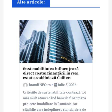
Alte articole:
n
a
r
t
i
c
o
Sustenabilitatea influențează
direct costul finanțării în real
l
estate, subliniază Colliers
e
brandINFO.ro
iulie 5, 2026
Criteriile de sustenabilitate contează tot
mai mult atunci când băncile finanțează
proiecte imobiliare în România, iar
clădirile care îndeplinesc standardele de