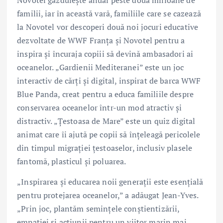
Novotel găzduiește anual peste două milioane de
familii, iar în această vară, familiile care se cazează
la Novotel vor descoperi două noi jocuri educative
dezvoltate de WWF Franța și Novotel pentru a
inspira și încuraja copiii să devină ambasadori ai
oceanelor. „Gardienii Mediteranei” este un joc
interactiv de cărți și digital, inspirat de barca WWF
Blue Panda, creat pentru a educa familiile despre
conservarea oceanelor într-un mod atractiv și
distractiv. „Țestoasa de Mare” este un quiz digital
animat care îi ajută pe copii să înțeleagă pericolele
din timpul migrației țestoaselor, inclusiv plasele
fantomă, plasticul și poluarea.
„Inspirarea și educarea noii generații este esențială
pentru protejarea oceanelor,” a adăugat Jean-Yves.
„Prin joc, plantăm semințele conștientizării,
empatiei și acțiunii pentru un viitor marin mai