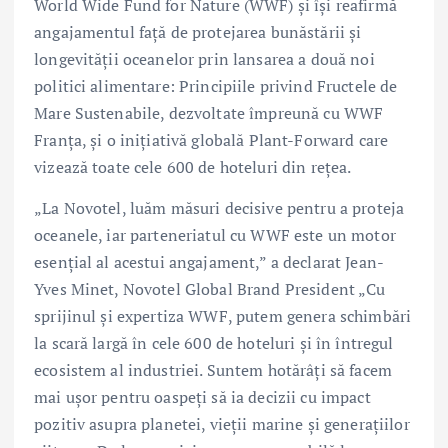
World Wide Fund for Nature (WWF) și își reafirmă
angajamentul față de protejarea bunăstării și
longevității oceanelor prin lansarea a două noi
politici alimentare: Principiile privind Fructele de
Mare Sustenabile, dezvoltate împreună cu WWF
Franța, și o inițiativă globală Plant-Forward care
vizează toate cele 600 de hoteluri din rețea.
„La Novotel, luăm măsuri decisive pentru a proteja
oceanele, iar parteneriatul cu WWF este un motor
esențial al acestui angajament,” a declarat Jean-
Yves Minet, Novotel Global Brand President „Cu
sprijinul și expertiza WWF, putem genera schimbări
la scară largă în cele 600 de hoteluri și în întregul
ecosistem al industriei. Suntem hotărâți să facem
mai ușor pentru oaspeți să ia decizii cu impact
pozitiv asupra planetei, vieții marine și generațiilor