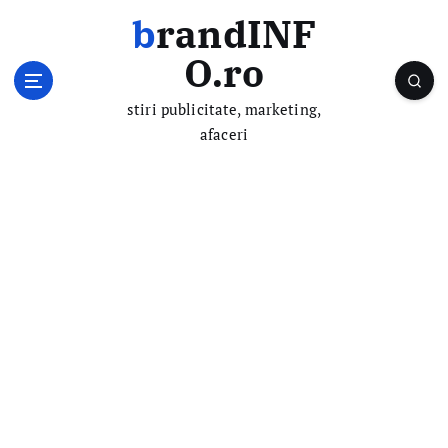
S
brandINF
k
i
O.ro
p
t
stiri publicitate, marketing,
o
afaceri
c
o
n
t
e
n
t