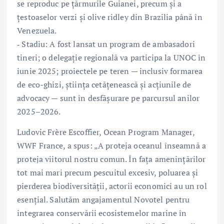
se reproduc pe țărmurile Guianei, precum și a
țestoaselor verzi și olive ridley din Brazilia până în
Venezuela.
‑ Stadiu: A fost lansat un program de ambasadori
tineri; o delegație regională va participa la UNOC în
iunie 2025; proiectele pe teren — inclusiv formarea
de eco-ghizi, știința cetățenească și acțiunile de
advocacy — sunt în desfășurare pe parcursul anilor
2025–2026.
Ludovic Frère Escoffier, Ocean Program Manager,
WWF France, a spus: „A proteja oceanul înseamnă a
proteja viitorul nostru comun. În fața amenințărilor
tot mai mari precum pescuitul excesiv, poluarea și
pierderea biodiversității, actorii economici au un rol
esențial. Salutăm angajamentul Novotel pentru
integrarea conservării ecosistemelor marine în