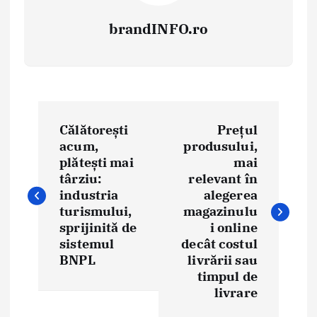
brandINFO.ro
N
Călătorești
Prețul
a
acum,
produsului,
plătești mai
mai
v
târziu:
relevant în
i
industria
alegerea
turismului,
magazinulu
g
sprijinită de
i online
sistemul
decât costul
a
BNPL
livrării sau
timpul de
r
livrare
e