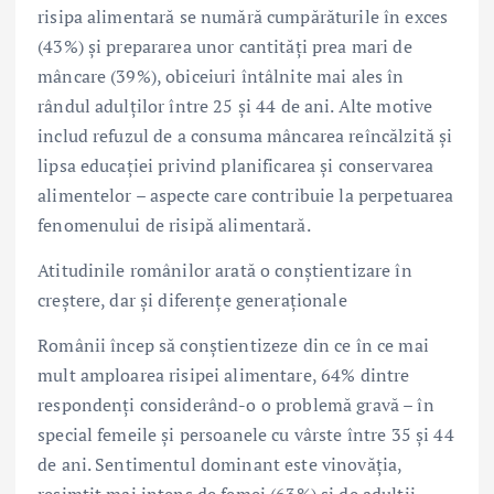
risipa alimentară se numără cumpărăturile în exces
(43%) și prepararea unor cantități prea mari de
mâncare (39%), obiceiuri întâlnite mai ales în
rândul adulților între 25 și 44 de ani. Alte motive
includ refuzul de a consuma mâncarea reîncălzită și
lipsa educației privind planificarea și conservarea
alimentelor – aspecte care contribuie la perpetuarea
fenomenului de risipă alimentară.
Atitudinile românilor arată o conștientizare în
creștere, dar și diferențe generaționale
Românii încep să conștientizeze din ce în ce mai
mult amploarea risipei alimentare, 64% dintre
respondenți considerând-o o problemă gravă – în
special femeile și persoanele cu vârste între 35 și 44
de ani. Sentimentul dominant este vinovăția,
resimțit mai intens de femei (63%) și de adulții