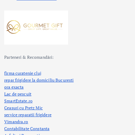
Parteneri & Recomandări:
firma curatenie cluj
repar frigidere la domiciliu Bucuresti
ora exacta
Lac de pescuit
SmartEstate.ro
Ceasuri cu Pretz Mic
service reparatii frigidere
Vimandra.ro
Contabilitate Constanta