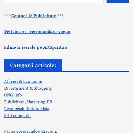
***
Contact & Publicitate
***
Velicios.ro - recomandare vegan
Filme si seriale pe ArtSpirit.ro
Categorii articole:
Afaceri & Economie
Divertisment & Shopping
ONG Info
Publicitate, Marketing, PR
Responsabilitate sociala
Stiri companii
Parter
cosuri cadou Craciun
: