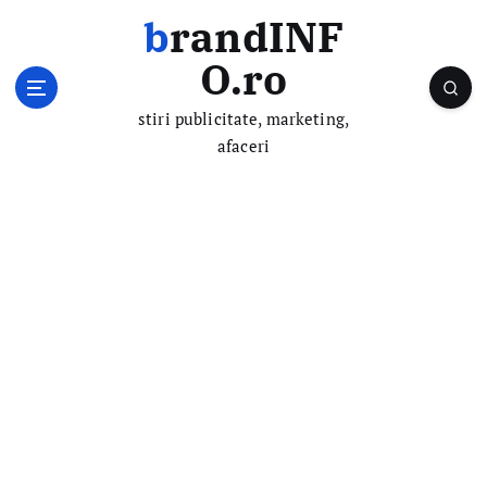
S
brandINF
k
i
O.ro
p
t
stiri publicitate, marketing,
o
afaceri
c
o
n
t
e
n
t