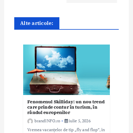
î
n
Alte articole:
a
r
t
i
c
o
Fenomenul Skilliday: un nou trend
l
care prinde contur în turism, în
rândul europenilor
e
brandINFO.ro
iulie 5, 2026
Vremea vacanțelor de tip „fly and flop”, în