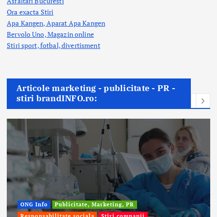
Asfaltari Bucuresti
Ora exacta Stiri
Apa Kangen, Aparat Apa Kangen
Bervolo Uno, Magazin online
Stiri sport, fotbal,
divertisment
Articole marketing - publicitate - PR -
stiri brandINFO.ro: