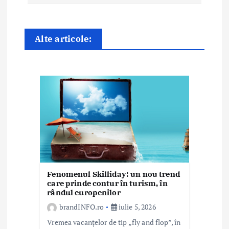
e
î
Alte articole:
n
a
r
t
i
c
o
Fenomenul Skilliday: un nou trend
care prinde contur în turism, în
l
rândul europenilor
e
brandINFO.ro
iulie 5, 2026
Vremea vacanțelor de tip „fly and flop”, în