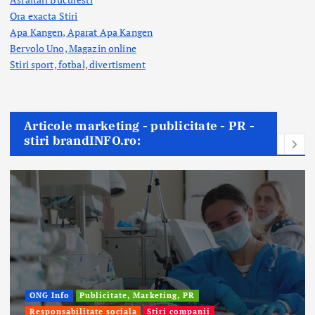
Ora exacta Stiri
Apa Kangen, Aparat Apa Kangen
Bervolo Uno, Magazin online
Stiri sport, fotbal,
divertisment
Articole marketing - publicitate - PR -
stiri brandINFO.ro:
ONG Info
Publicitate, Marketing, PR
Responsabilitate sociala
Stiri companii