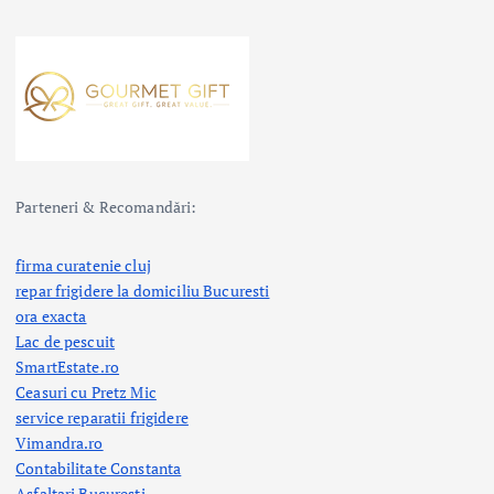
Parteneri & Recomandări:
firma curatenie cluj
repar frigidere la domiciliu Bucuresti
ora exacta
Lac de pescuit
SmartEstate.ro
Ceasuri cu Pretz Mic
service reparatii frigidere
Vimandra.ro
Contabilitate Constanta
Asfaltari Bucuresti