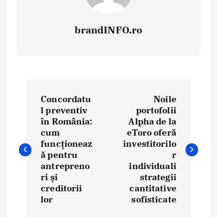
brandINFO.ro
N
Concordatu
Noile
a
l preventiv
portofolii
în România:
Alpha de la
v
cum
eToro oferă
i
funcționeaz
investitorilo
ă pentru
r
g
antrepreno
individuali
ri și
strategii
a
creditorii
cantitative
lor
sofisticate
r