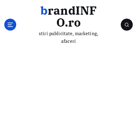
S
brandINF
k
i
O.ro
p
t
stiri publicitate, marketing,
o
afaceri
c
o
n
t
e
n
t