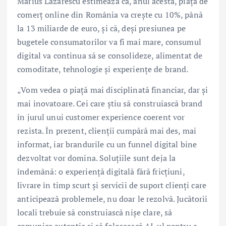
Marius Lăzărescu estimează că, anul acesta, piața de
comerț online din România va crește cu 10%, până
la 13 miliarde de euro, și că, deși presiunea pe
bugetele consumatorilor va fi mai mare, consumul
digital va continua să se consolideze, alimentat de
comoditate, tehnologie și experiențe de brand.
„Vom vedea o piață mai disciplinată financiar, dar și
mai inovatoare. Cei care știu să construiască brand
în jurul unui customer experience coerent vor
rezista. În prezent, clienții cumpără mai des, mai
informat, iar brandurile cu un funnel digital bine
dezvoltat vor domina. Soluțiile sunt deja la
îndemână: o experiență digitală fără fricțiuni,
livrare în timp scurt și servicii de suport clienți care
anticipează problemele, nu doar le rezolvă. Jucătorii
locali trebuie să construiască nișe clare, să
comunice autentic și să folosească AI-ul pentru a