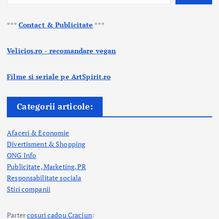
***
Contact & Publicitate
***
Velicios.ro - recomandare vegan
Filme si seriale pe ArtSpirit.ro
Categorii articole:
Afaceri & Economie
Divertisment & Shopping
ONG Info
Publicitate, Marketing, PR
Responsabilitate sociala
Stiri companii
Parter
cosuri cadou Craciun
: