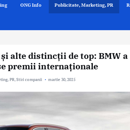
ing
ONG Info
Publicitate, Marketing, PR
R
i alte distincții de top: BMW a
e premii internaționale
eting, PR
,
Stiri companii
martie 30, 2025