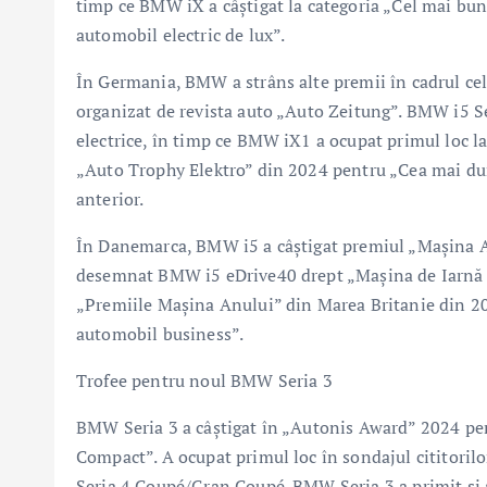
timp ce BMW iX a câştigat la categoria „Cel mai bun
automobil electric de lux”.
În Germania, BMW a strâns alte premii în cadrul cel
organizat de revista auto „Auto Zeitung”. BMW i5 S
electrice, în timp ce BMW iX1 a ocupat primul loc la
„Auto Trophy Elektro” din 2024 pentru „Cea mai dur
anterior.
În Danemarca, BMW i5 a câştigat premiul „Maşina A
desemnat BMW i5 eDrive40 drept „Maşina de Iarnă a 
„Premiile Maşina Anului” din Marea Britanie din 20
automobil business”.
Trofee pentru noul BMW Seria 3
BMW Seria 3 a câştigat în „Autonis Award” 2024 pen
Compact”. A ocupat primul loc în sondajul cititori
Seria 4 Coupé/Gran Coupé. BMW Seria 3 a primit şi a