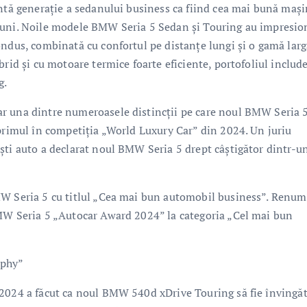
entă generaţie a sedanului business ca fiind cea mai bună maş
luni. Noile modele BMW Seria 5 Sedan şi Touring au impresio
ondus, combinată cu confortul pe distanţe lungi şi o gamă larg
rid şi cu motoare termice foarte eficiente, portofoliul include
g.
r una dintre numeroasele distincţii pe care noul BMW Seria 5
 primul în competiţia „World Luxury Car” din 2024. Un juriu
şti auto a declarat noul BMW Seria 5 drept câştigător dintr-u
MW Seria 5 cu titlul „Cea mai bun automobil business”. Renum
BMW Seria 5 „Autocar Award 2024” la categoria „Cel mai bun
ophy”
 2024 a făcut ca noul BMW 540d xDrive Touring să fie învingăt