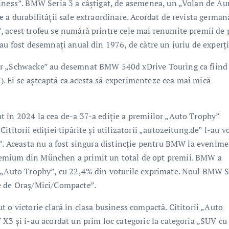
iness”. BMW Seria 3 a câştigat, de asemenea, un „Volan de Aur
 a durabilităţii sale extraordinare. Acordat de revista german
, acest trofeu se numără printre cele mai renumite premii de 
au fost desemnaţi anual din 1976, de către un juriu de experţi
or „Schwacke” au desemnat BMW 540d xDrive Touring ca fiind
. Ei se aşteaptă ca acesta să experimenteze cea mai mică
 în 2024 la cea de-a 37-a ediţie a premiilor „Auto Trophy”
titorii ediţiei tipărite şi utilizatorii „autozeitung.de” l-au v
x”. Aceasta nu a fost singura distincţie pentru BMW la evenim
remium din München a primit un total de opt premii. BMW a
e „Auto Trophy”, cu 22,4% din voturile exprimate. Noul BMW S
e de Oraş/Mici/Compacte”.
 o victorie clară în clasa business compactă. Cititorii „Auto
X3 şi i-au acordat un prim loc categoric la categoria „SUV cu