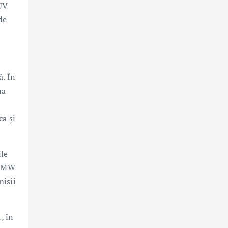
SUV
de
. În
na
i
ca şi
ile
e BMW
misii
, în