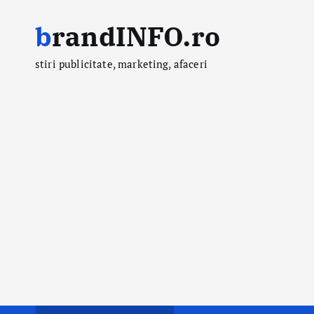
S
brandINFO.ro
k
i
stiri publicitate, marketing, afaceri
p
t
o
c
o
n
t
e
n
t