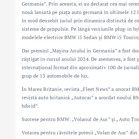
Germania”. Prin aceasta, ei au declarat cea mai rec
nouă lansată pe piaţa auto germană în ultimele 12 
în mod deosebit juriul prin dinamica distinctă de c
sisteme de propulsie. Pe lângă versiunile plug-in hyb
modelele electrice BMW i5 Sedan şi BMW i5 Tourin
Dar premiul „Maşina Anului în Germania” a fost doa
câştigat în cursul anului 2024. De asemenea, a fost
internaţional format din aproximativ 100 de jurnali
grup de 13 automobile de lux.
În Marea Britanie, revista „Fleet News” a onorat B
revistă auto britanică „Autocar” a acordat noului 
hibrid”.
Succese pentru BMW: „Volanul de Aur” şi „Auto Tr
Votarea pentru râvnitele premii „Volan de Aur” din