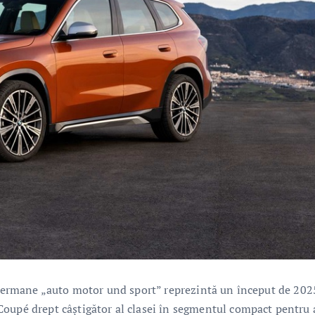
i germane „auto motor und sport” reprezintă un început de 202
Coupé drept câştigător al clasei în segmentul compact pentru 