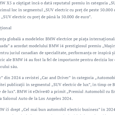
BMW X5 a câştigat încă o dată reputatul premiu în categoria „
rimul loc în segmentul „SUV electric cu preţ de peste 50.000 
 „SUV electric cu preţ de până la 50.000 de euro”.
ţional
ţa globală a modelelor BMW electrice pe piaţa internaţională
Canada” a acordat modelului BMW i4 prestigiosul premiu „Maşi
ntru juriul canadian de specialitate, performanţa ce inspiră ş
ic ale BMW i4 au fost la fel de importante pentru decizia lor 
rului său.
r” din 2024 a revistei „Car and Driver” în categoria „Automob
itei publicaţii în segmentul „SUV electric de lux”, în timp c
ice de lux”. BMW i4 eDrive40 a primit „Premiul Automobil cu E
 Salonul Auto de la Los Angeles 2024.
W i5 drept „Cel mai bun automobil electric business” în 2024