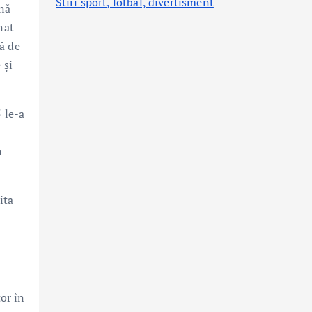
Stiri sport, fotbal,
divertisment
ină
nat
ă de
 şi
 le-a
n
ita
or în