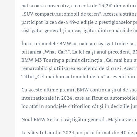
patra oară consecutiv, cu o cotă de 13,2% din voturi
„SUV compact/Automobil de teren”. Acesta a strâns 
participat la cea de-a 49-a ediţie a prestigioaselor 
câştigător general şi un câştigător dintre mărci de i
Încă trei modele BMW actuale au câştigat trofee la 
britanică „What Car?”. La fel ca şi anul precedent, 
BMW M3 Touring a primit distincţia „Cel mai bun a
remarcabilă şi utilizarea excelentă de zi cu zi. Aces
Titlul „Cel mai bun automobil de lux” a revenit din
Cu aceste ultime premii, BMW continuă şirul de succ
internaţionale în 2024, care au făcut ca automobil
loc atât în sondajele cititorilor, cât şi în deciziile ju
Noul BMW Seria 5, câştigător general „Maşina Ger
La sfârşitul anului 2024, un juriu format din 40 de