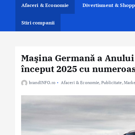
Afaceri & Economie
Divertisment & Shopp
Stiri companii
Maşina Germană a Anului ș
început 2025 cu numeroas
brandINFO.ro
Afaceri & Economie
,
Publicitate, Mark