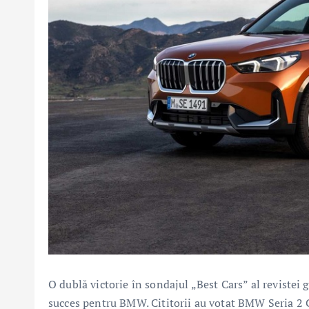
O dublă victorie în sondajul „Best Cars” al reviste
succes pentru BMW. Cititorii au votat BMW Seria 2 