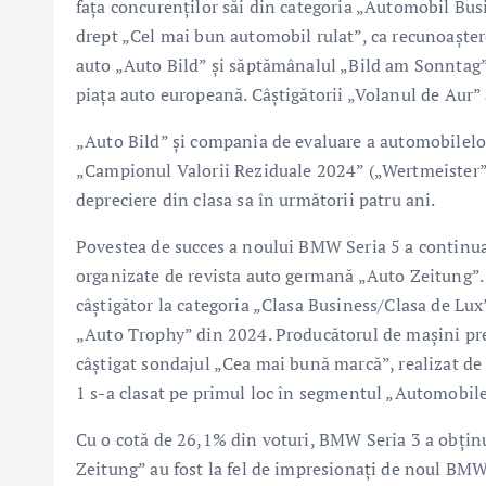
faţa concurenţilor săi din categoria „Automobil Bus
drept „Cel mai bun automobil rulat”, ca recunoaştere
auto „Auto Bild” şi săptămânalul „Bild am Sonntag”
piaţa auto europeană. Câştigătorii „Volanul de Aur” 
„Auto Bild” şi compania de evaluare a automobilel
„Campionul Valorii Reziduale 2024” („Wertmeister”)
depreciere din clasa sa în următorii patru ani.
Povestea de succes a noului BMW Seria 5 a continuat
organizate de revista auto germană „Auto Zeitung”. Ci
câştigător la categoria „Clasa Business/Clasa de Lu
„Auto Trophy” din 2024. Producătorul de maşini p
câştigat sondajul „Cea mai bună marcă”, realizat d
1 s-a clasat pe primul loc în segmentul „Automobil
Cu o cotă de 26,1% din voturi, BMW Seria 3 a obţinut
Zeitung” au fost la fel de impresionaţi de noul BMW 