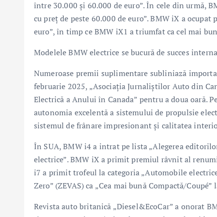
între 30.000 şi 60.000 de euro”. În cele din urmă, 
cu preţ de peste 60.000 de euro”. BMW iX a ocupat p
euro”, în timp ce BMW iX1 a triumfat ca cel mai bun
Modelele BMW electrice se bucură de succes interna
Numeroase premii suplimentare subliniază importan
februarie 2025, „Asociaţia Jurnaliştilor Auto din 
Electrică a Anului în Canada” pentru a doua oară. Pe
autonomia excelentă a sistemului de propulsie electr
sistemul de frânare impresionant şi calitatea interio
În SUA, BMW i4 a intrat pe lista „Alegerea editorilo
electrice”. BMW iX a primit premiul râvnit al renum
i7 a primit trofeul la categoria „Automobile electr
Zero” (ZEVAS) ca „Cea mai bună Compactă/Coupé” la
Revista auto britanică „Diesel&EcoCar” a onorat BM