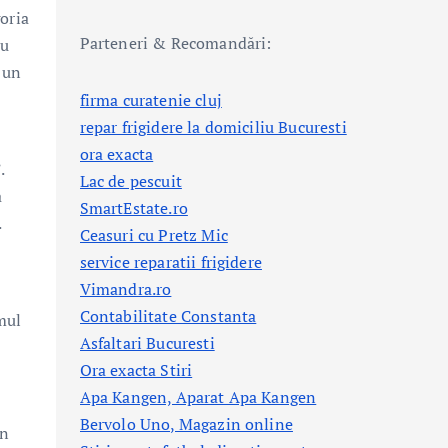
oria
Parteneri & Recomandări:
au
s un
firma curatenie cluj
repar frigidere la domiciliu Bucuresti
ora exacta
.
Lac de pescuit
a
SmartEstate.ro
.
Ceasuri cu Pretz Mic
service reparatii frigidere
Vimandra.ro
Contabilitate Constanta
mul
Asfaltari Bucuresti
Ora exacta Stiri
Apa Kangen, Aparat Apa Kangen
Bervolo Uno, Magazin online
în