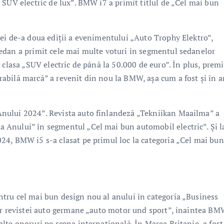
 SUV electric de lux”. BMW i7 a primit titlul de „Cel mai bun
ei de-a doua ediţii a evenimentului „Auto Trophy Elektro”,
edan a primit cele mai multe voturi în segmentul sedanelor
 clasa „SUV electric de până la 50.000 de euro”. În plus, premi
abilă marcă” a revenit din nou la BMW, aşa cum a fost şi în a
nului 2024”. Revista auto finlandeză „Tekniikan Maailma” a
Anului” în segmentul „Cel mai bun automobil electric”. Şi l
24, BMW i5 s-a clasat pe primul loc la categoria „Cel mai bun
tru cel mai bun design nou al anului în categoria „Business
lor revistei auto germane „auto motor und sport”, înaintea B
lte onoruri pe scena internaţională. În Marea Britanie, a fost