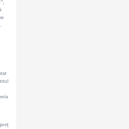
”,
ă
pe
.
otat
entul
eria
 preţ