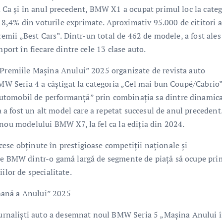
. Ca şi în anul precedent, BMW X1 a ocupat primul loc la categ
8,4% din voturile exprimate. Aproximativ 95.000 de cititori 
premii „Best Cars”. Dintr-un total de 462 de modele, a fost ale
mport în fiecare dintre cele 13 clase auto.
„Premiile Maşina Anului” 2025 organizate de revista auto
BMW Seria 4 a câştigat la categoria „Cel mai bun Coupé/Cabrio”
utomobil de performanţă” prin combinaţia sa dintre dinamic
ta a fost un alt model care a repetat succesul de anul precedent
 nou modelului BMW X7, la fel ca la ediţia din 2024.
ese obţinute în prestigioase competiţii naţionale şi
ele BMW dintr-o gamă largă de segmente de piaţă să ocupe pri
riilor de specialitate.
mană a Anului” 2025
 jurnalişti auto a desemnat noul BMW Seria 5 „Maşina Anului 