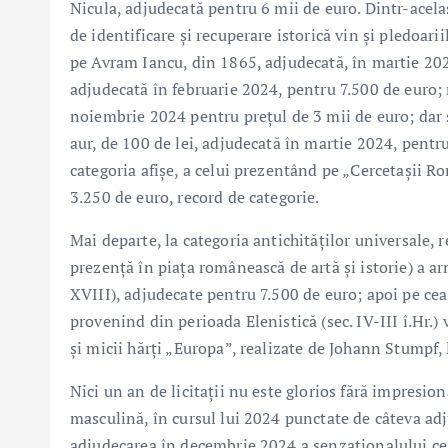
Nicula, adjudecată pentru 6 mii de euro. Dintr-acelaș
de identificare și recuperare istorică vin și pledoari
pe Avram Iancu, din 1865, adjudecată, în martie 202
adjudecată în februarie 2024, pentru 7.500 de euro;
noiembrie 2024 pentru prețul de 3 mii de euro; dar ș
aur, de 100 de lei, adjudecată în martie 2024, pentr
categoria afișe, a celui prezentând pe „Cercetașii 
3.250 de euro, record de categorie.
Mai departe, la categoria antichităților universale,
prezență în piața românească de artă și istorie) a a
XVIII), adjudecate pentru 7.500 de euro; apoi pe cea
provenind din perioada Elenistică (sec. IV-III î.Hr.)
și micii hărți „Europa”, realizate de Johann Stumpf,
Nici un an de licitații nu este glorios fără impresion
masculină, în cursul lui 2024 punctate de câteva ad
adjudecarea în decembrie 2024 a senzaționalului ce