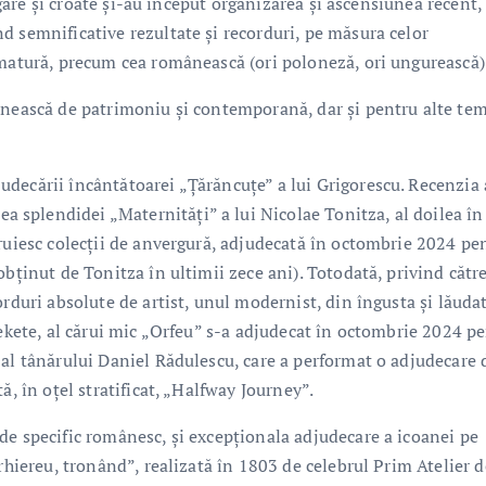
ulgare și croate și-au început organizarea și ascensiunea recent,
d semnificative rezultate și recorduri, pe măsura celor
 matură, precum cea românească (ori poloneză, ori ungurească)
ânească de patrimoniu și contemporană, dar și pentru alte tem
decării încântătoarei „Țărăncuțe” a lui Grigorescu. Recenzia a
splendidei „Maternități” a lui Nicolae Tonitza, al doilea în
truiesc colecții de anvergură, adjudecată în octombrie 2024 pe
obținut de Tonitza în ultimii zece ani). Totodată, privind cătr
orduri absolute de artist, unul modernist, din îngusta și lăuda
Fekete, al cărui mic „Orfeu” s-a adjudecat în octombrie 2024 p
 al tânărului Daniel Rădulescu, care a performat o adjudecare 
ă, în oțel stratificat, „Halfway Journey”.
de specific românesc, și excepționala adjudecare a icoanei pe
rhiereu, tronând”, realizată în 1803 de celebrul Prim Atelier d