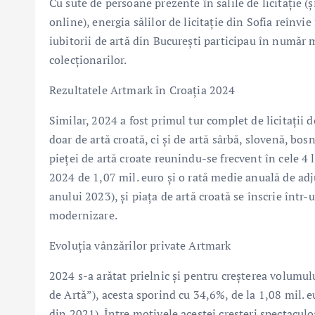
Cu sute de persoane prezente în sălile de licitație (și
online), energia sălilor de licitație din Sofia reînv
iubitorii de artă din București participau în număr m
colecționarilor.
Rezultatele Artmark în Croația 2024
Similar, 2024 a fost primul tur complet de licitații 
doar de artă croată, ci și de artă sârbă, slovenă, bo
pieței de artă croate reunindu-se frecvent în cele 4 l
2024 de 1,07 mil. euro și o rată medie anuală de ad
anului 2023), și piața de artă croată se înscrie într-
modernizare.
Evoluția vânzărilor private Artmark
2024 s-a arătat prielnic și pentru creșterea volum
de Artă”), acesta sporind cu 34,6%, de la 1,08 mil. e
din 2021). Între motivele acestei creșteri spectacu