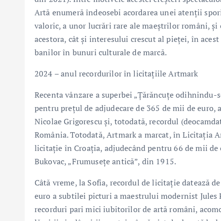
Artă enumeră îndeosebi acordarea unei atenții sporit
valoric, a unor lucrări rare ale maeștrilor români, și c
acestora, cât și interesului crescut al pieței, în ace
banilor în bunuri culturale de marcă.
2024 – anul recordurilor în licitațiile Artmark
Recenta vânzare a superbei „Țărăncuțe odihnindu-se”
pentru prețul de adjudecare de 365 de mii de euro, 
Nicolae Grigorescu și, totodată, recordul (deocamdat
România. Totodată, Artmark a marcat, în Licitația 
licitație în Croația, adjudecând pentru 66 de mii d
Bukovac, „Frumusețe antică”, din 1915.
Câtă vreme, la Sofia, recordul de licitație datează 
euro a subtilei picturi a maestrului modernist Jules
recorduri pari mici iubitorilor de artă români, acomo