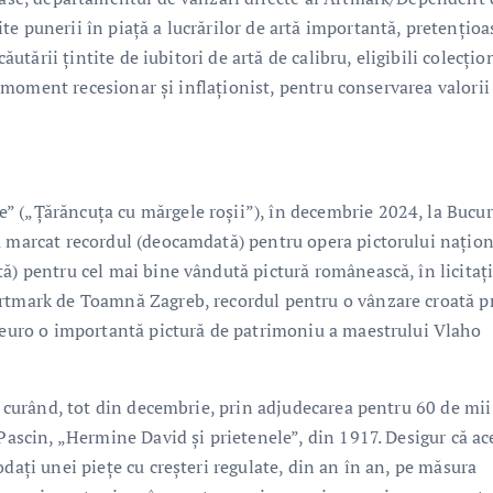
e punerii în piață a lucrărilor de artă importantă, pretențioa
ăutării țintite de iubitori de artă de calibru, eligibili colecțio
st moment recesionar și inflaționist, pentru conservarea valorii
 („Țărăncuța cu mărgele roșii”), în decembrie 2024, la Bucur
a marcat recordul (deocamdată) pentru opera pictorului națion
ă) pentru cel mai bine vândută pictură românească, în licitați
Artmark de Toamnă Zagreb, recordul pentru o vânzare croată p
e euro o importantă pictură de patrimoniu a maestrului Vlaho
de curând, tot din decembrie, prin adjudecarea pentru 60 de mii
 Pascin, „Hermine David și prietenele”, din 1917. Desigur că ac
dați unei piețe cu creșteri regulate, din an în an, pe măsura