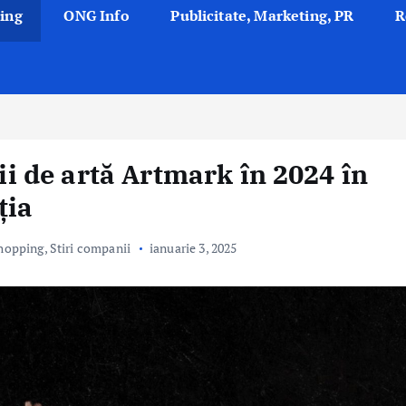
ing
ONG Info
Publicitate, Marketing, PR
R
ții de artă Artmark în 2024 în
ția
hopping
,
Stiri companii
ianuarie 3, 2025