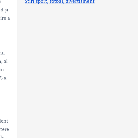
Stiri sport, fotbal,
divertisment
i
d și
ire a
 nu
, al
în
% a
dent
ștere
de