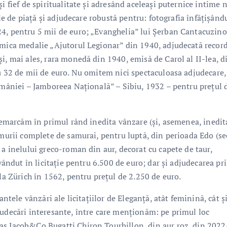
i fief de spiritualitate și adresând aceleași puternice intime 
ile de piață și adjudecare robustă pentru: fotografia înfățișând
4, pentru 5 mii de euro; „Evanghelia” lui Șerban Cantacuzino
 mica medalie „Ajutorul Legionar” din 1940, adjudecată record
i, mai ales, rara monedă din 1940, emisă de Carol al II-lea, d
u 32 de mii de euro. Nu omitem nici spectaculoasa adjudecare,
României – Jamboreea Națională” – Sibiu, 1932 – pentru prețul 
 remarcăm în primul rând inedita vânzare (și, asemenea, inedit
rmurii complete de samurai, pentru luptă, din perioada Edo (se
 a inelului greco-roman din aur, decorat cu capete de taur,
 vândut în licitație pentru 6.500 de euro; dar și adjudecarea pr
 la Zürich în 1562, pentru prețul de 2.250 de euro.
antele vânzări ale licitațiilor de Eleganță, atât feminină, cât ș
judecări interesante, între care menționăm: pe primul loc
as Jacob&Co Bugatti Chiron Tourbillon, din aur roz, din 2022