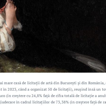
 mare casă de licitații de artă din București și din România, 
t în 2023, când a organizat 50 de licitații), reușind însă un to
uro (în creștere cu 24,8% față de cifra totală de licitație a anul
judecare în cadrul licitațiilor de 73,38% (în creștere față de r