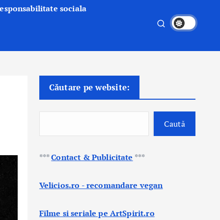
esponsabilitate sociala
Căutare pe website:
Caută
***
Contact & Publicitate
***
Velicios.ro - recomandare vegan
Filme si seriale pe ArtSpirit.ro