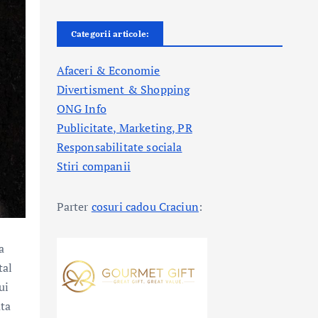
Categorii articole:
Afaceri & Economie
Divertisment & Shopping
ONG Info
Publicitate, Marketing, PR
Responsabilitate sociala
Stiri companii
Parter
cosuri cadou Craciun
:
a
tal
ui
ata