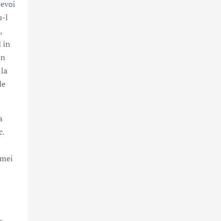
nevoi
u-l
,
 în
in
 la
de
a
c.
imei
i
-