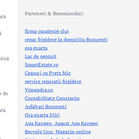
Parteneri & Recomandări:
ată
firma curatenie cluj
ă
repar frigidere la domiciliu Bucuresti
ora exacta
Lac de pescuit
stică
SmartEstate.ro
Ceasuri cu Pretz Mic
service reparatii frigidere
Vimandra.ro
e de
Contabilitate Constanta
e
Asfaltari Bucuresti
ată
Ora exacta Stiri
Apa Kangen, Aparat Apa Kangen
Bervolo Uno, Magazin online