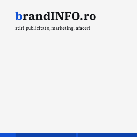
S
brandINFO.ro
k
i
stiri publicitate, marketing, afaceri
p
t
o
c
o
n
t
e
n
t