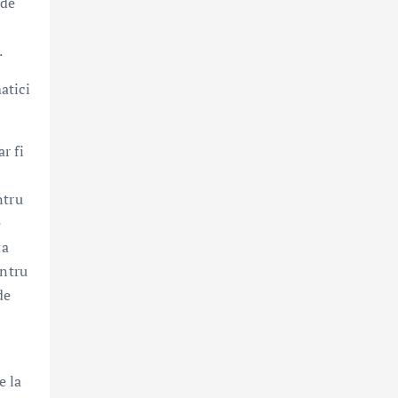
 de
.
atici
r fi
ntru
e
ta
entru
de
e la