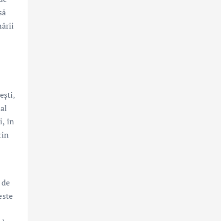
să
nării
ești,
al
i, în
rin
 de
este