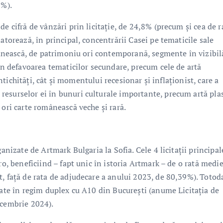
0%).
e cifră de vânzări prin licitație, de 24,8% (precum și cea de r
atorează, în principal, concentrării Casei pe tematicile sale
omânească, de patrimoniu ori contemporană, segmente în vizibil
(în defavoarea tematicilor secundare, precum cele de artă
 antichități, cât și momentului recesionar și inflaționist, care a
esurselor ei în bunuri culturale importante, precum artă pla
 ori carte românească veche și rară.
anizate de Artmark Bulgaria la Sofia. Cele 4 licitații principal
ro, beneficiind – fapt unic în istoria Artmark – de o rată medi
t, față de rata de adjudecare a anului 2023, de 80,39%). Totod
zate în regim duplex cu A10 din București (anume Licitația de
ecembrie 2024).