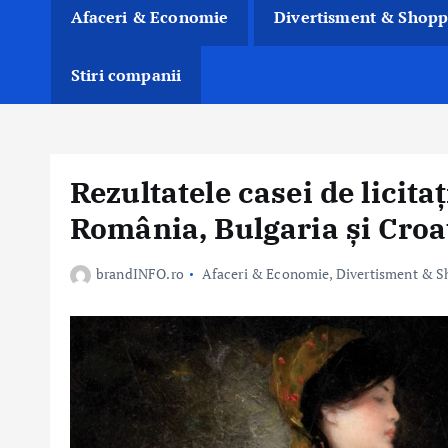
Afaceri & Economie
Divertisment & Shopp
Stiri companii
Rezultatele casei de licita
România, Bulgaria și Croa
brandINFO.ro
Afaceri & Economie
,
Divertisment & S