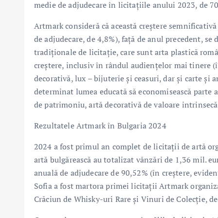
medie de adjudecare în licitațiile anului 2023, de 7
Artmark consideră că această creștere semnificativă d
de adjudecare, de 4,8%), față de anul precedent, se d
tradiționale de licitație, care sunt arta plastică r
creștere, inclusiv în rândul audiențelor mai tinere 
decorativă, lux – bijuterie și ceasuri, dar și carte și
determinat lumea educată să economisească parte a r
de patrimoniu, artă decorativă de valoare intrinsecă
Rezultatele Artmark în Bulgaria 2024
2024 a fost primul an complet de licitații de artă org
artă bulgărească au totalizat vânzări de 1,36 mil. eu
anuală de adjudecare de 90,52% (în creștere, eviden
Sofia a fost martora primei licitații Artmark organi
Crăciun de Whisky-uri Rare și Vinuri de Colecție, d