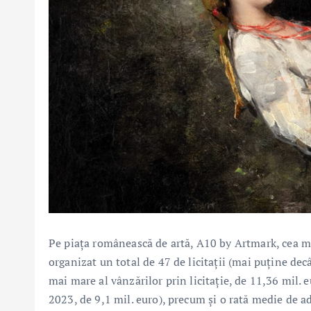
Pe piața românească de artă, A10 by Artmark, cea mai
organizat un total de 47 de licitații (mai puține decâ
mai mare al vânzărilor prin licitație, de 11,36 mil. e
2023, de 9,1 mil. euro), precum și o rată medie de ad