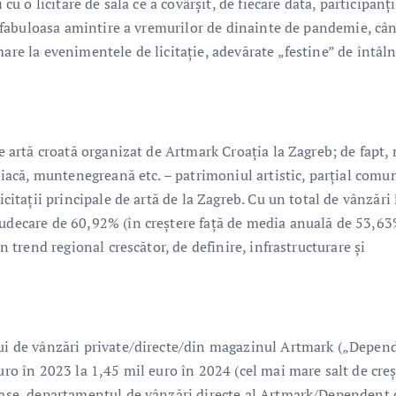
 cu o licitare de sală ce a covârșit, de fiecare dată, participanți
ie fabuloasa amintire a vremurilor de dinainte de pandemie, cân
are la evenimentele de licitație, adevărate „festine” de întâln
de artă croată organizat de Artmark Croația la Zagreb; de fapt,
sniacă, muntenegreană etc. – patrimoniul artistic, parțial comun
icitații principale de artă de la Zagreb. Cu un total de vânzări 
judecare de 60,92% (în creștere față de media anuală de 53,63
un trend regional crescător, de definire, infrastructurare și
ului de vânzări private/directe/din magazinul Artmark („Depen
uro în 2023 la 1,45 mil euro în 2024 (cel mai mare salt de cre
loase, departamentul de vânzări directe al Artmark/Dependent 