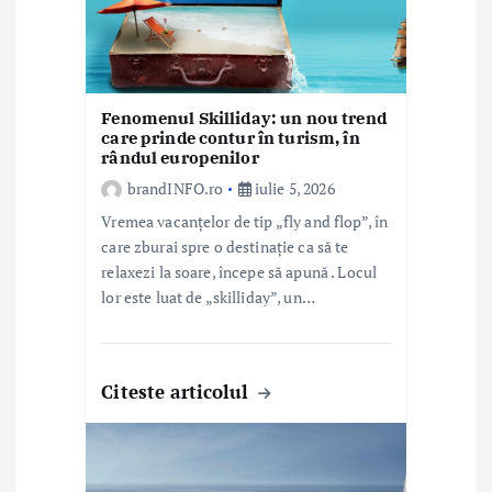
o
l
e
Fenomenul Skilliday: un nou trend
care prinde contur în turism, în
rândul europenilor
brandINFO.ro
iulie 5, 2026
Vremea vacanțelor de tip „fly and flop”, în
care zburai spre o destinație ca să te
relaxezi la soare, începe să apună . Locul
lor este luat de „skilliday”, un…
Citeste articolul