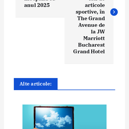
i
anul 2025
articole
g
sportive, în
The Grand
a
Avenue de
la JW
r
Marriott
e
Bucharest
Grand Hotel
î
n
a
Alte articole:
r
t
i
c