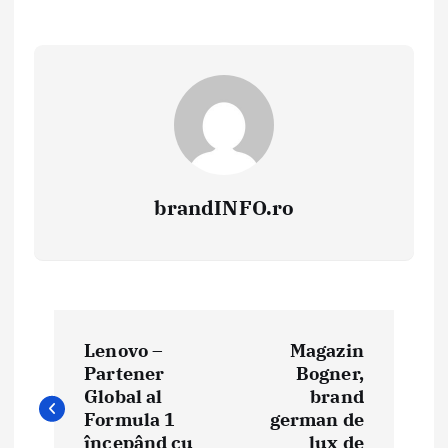
brandINFO.ro
N
Lenovo –
Magazin
a
Partener
Bogner,
Global al
brand
v
Formula 1
german de
începând cu
lux de