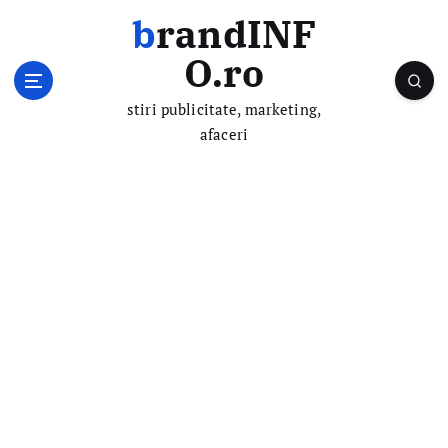
S
brandINF
k
i
O.ro
p
t
stiri publicitate, marketing,
o
afaceri
c
o
n
t
e
n
t