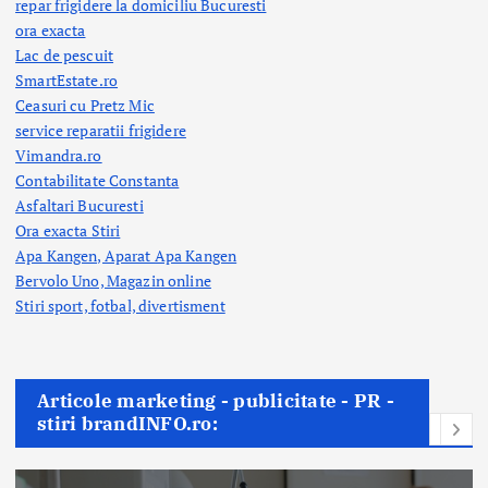
repar frigidere la domiciliu Bucuresti
ora exacta
Lac de pescuit
SmartEstate.ro
Ceasuri cu Pretz Mic
service reparatii frigidere
Vimandra.ro
Contabilitate Constanta
Asfaltari Bucuresti
Ora exacta Stiri
Apa Kangen, Aparat Apa Kangen
Bervolo Uno, Magazin online
Stiri sport, fotbal,
divertisment
Articole marketing - publicitate - PR -
stiri brandINFO.ro: