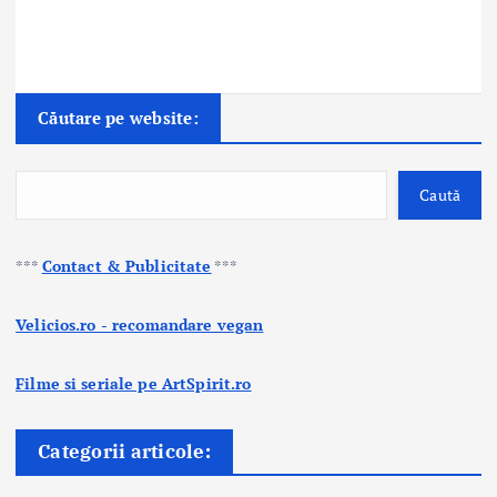
Căutare pe website:
Caută
***
Contact & Publicitate
***
Velicios.ro - recomandare vegan
Filme si seriale pe ArtSpirit.ro
Categorii articole: