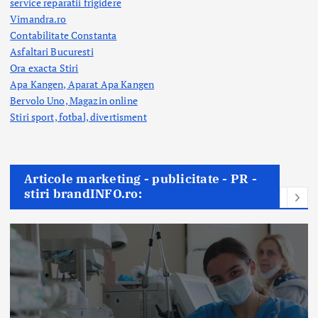
service reparatii frigidere
Vimandra.ro
Contabilitate Constanta
Asfaltari Bucuresti
Ora exacta Stiri
Apa Kangen, Aparat Apa Kangen
Bervolo Uno, Magazin online
Stiri sport, fotbal,
divertisment
Articole marketing - publicitate - PR -
stiri brandINFO.ro: