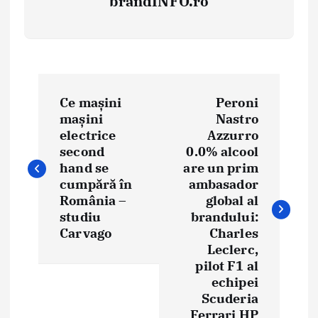
brandINFO.ro
N
Ce mașini
Peroni
a
mașini
Nastro
electrice
Azzurro
v
second
0.0% alcool
i
hand se
are un prim
cumpără în
ambasador
g
România –
global al
studiu
brandului:
a
Carvago
Charles
Leclerc,
r
pilot F1 al
e
echipei
Scuderia
î
Ferrari HP