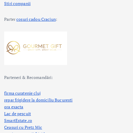
Stiri companii
Parter
cosuri cadou Craciun
:
Parteneri & Recomandări:
firma curatenie cluj
repar frigidere la domiciliu Bucuresti
ora exacta
Lac de pescuit
SmartEstate.ro
Ceasuri cu Pretz Mic