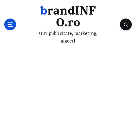
S
brandINF
k
i
O.ro
p
t
stiri publicitate, marketing,
o
afaceri
c
o
n
t
e
n
t