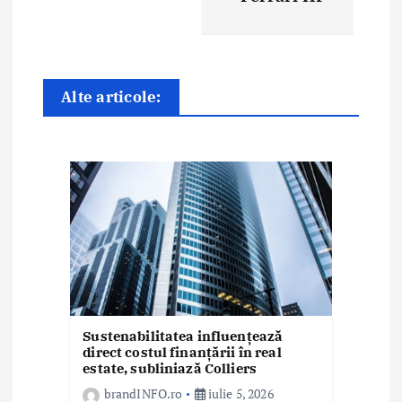
n
a
r
Alte articole:
t
i
c
o
l
e
Sustenabilitatea influențează
direct costul finanțării în real
estate, subliniază Colliers
brandINFO.ro
iulie 5, 2026