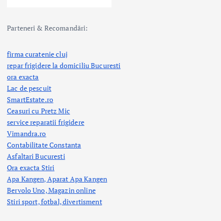
Parteneri & Recomandări:
firma curatenie cluj
repar frigidere la domiciliu Bucuresti
ora exacta
Lac de pescuit
SmartEstate.ro
Ceasuri cu Pretz Mic
service reparatii frigidere
Vimandra.ro
Contabilitate Constanta
Asfaltari Bucuresti
Ora exacta Stiri
Apa Kangen, Aparat Apa Kangen
Bervolo Uno, Magazin online
Stiri sport, fotbal,
divertisment