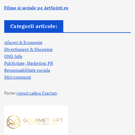
Filme si seriale pe ArtSpirit.ro
Categorii articole:
Afaceri & Economie
Divertisment & Shopping
ONG Info
Publicitate, Marketing, PR
Responsabilitate sociala
Stiri companii
Parter
cosuri cadou Craciun
: