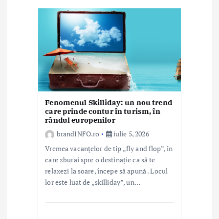
a
r
t
i
c
o
Fenomenul Skilliday: un nou trend
care prinde contur în turism, în
l
rândul europenilor
e
brandINFO.ro
iulie 5, 2026
Vremea vacanțelor de tip „fly and flop”, în
care zburai spre o destinație ca să te
relaxezi la soare, începe să apună . Locul
lor este luat de „skilliday”, un…