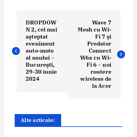
N
DROPDOW
Wave 7
a
N 2, cel mai
Mesh cu Wi-
așteptat
Fi 7 și
v
eveniment
Predator
i
auto-moto
Connect
al anului –
W6x cu Wi-
g
București,
Fi 6 – noi
29-30 iunie
routere
a
2024
wireless de
la Acer
r
e
î
Alte articole:
n