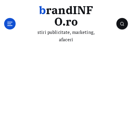
S
brandINF
k
i
O.ro
p
t
stiri publicitate, marketing,
o
afaceri
c
o
n
t
e
n
t