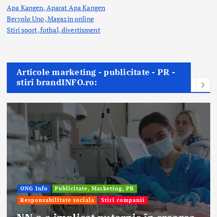
Apa Kangen, Aparat Apa Kangen
Bervolo Uno, Magazin online
Stiri sport, fotbal,
divertisment
Articole marketing - publicitate - PR -
stiri brandINFO.ro:
ting, PR
iri companii
Afaceri & Economie
Publici
Stiri companii