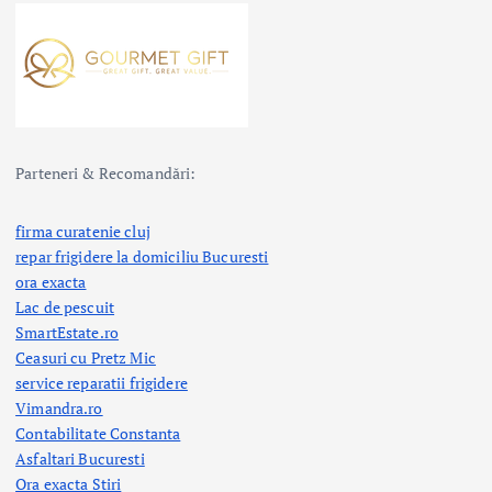
Parteneri & Recomandări:
firma curatenie cluj
repar frigidere la domiciliu Bucuresti
ora exacta
Lac de pescuit
SmartEstate.ro
Ceasuri cu Pretz Mic
service reparatii frigidere
Vimandra.ro
Contabilitate Constanta
Asfaltari Bucuresti
Ora exacta Stiri