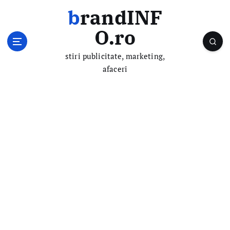
S
brandINF
k
i
O.ro
p
t
stiri publicitate, marketing,
o
afaceri
c
o
n
t
e
n
t