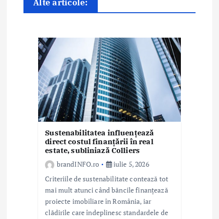
r
Alte articole:
t
i
c
o
l
e
Sustenabilitatea influențează
direct costul finanțării în real
estate, subliniază Colliers
brandINFO.ro
iulie 5, 2026
Criteriile de sustenabilitate contează tot
mai mult atunci când băncile finanțează
proiecte imobiliare în România, iar
clădirile care îndeplinesc standardele de