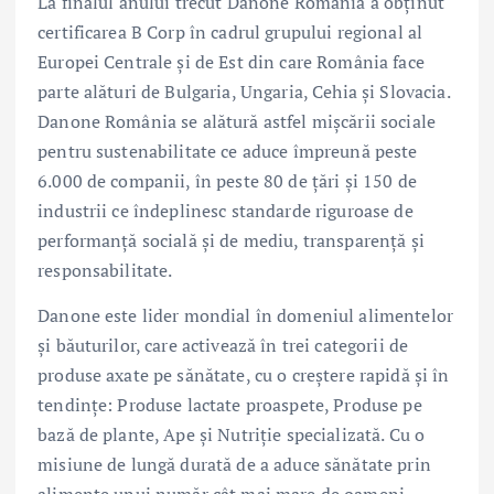
La finalul anului trecut Danone România a obținut
certificarea B Corp în cadrul grupului regional al
Europei Centrale și de Est din care România face
parte alături de Bulgaria, Ungaria, Cehia și Slovacia.
Danone România se alătură astfel mișcării sociale
pentru sustenabilitate ce aduce împreună peste
6.000 de companii, în peste 80 de țări și 150 de
industrii ce îndeplinesc standarde riguroase de
performanță socială și de mediu, transparență și
responsabilitate.
Danone este lider mondial în domeniul alimentelor
și băuturilor, care activează în trei categorii de
produse axate pe sănătate, cu o creștere rapidă și în
tendințe: Produse lactate proaspete, Produse pe
bază de plante, Ape și Nutriție specializată. Cu o
misiune de lungă durată de a aduce sănătate prin
alimente unui număr cât mai mare de oameni,