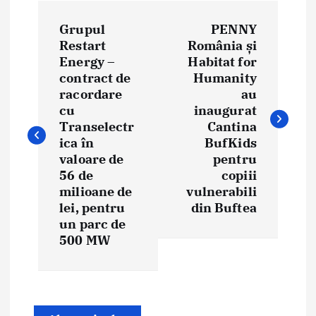
N
Grupul
PENNY
a
Restart
România și
Energy –
Habitat for
v
contract de
Humanity
i
racordare
au
cu
inaugurat
g
Transelectr
Cantina
ica în
BufKids
a
valoare de
pentru
56 de
copiii
r
milioane de
vulnerabili
e
lei, pentru
din Buftea
un parc de
î
500 MW
n
a