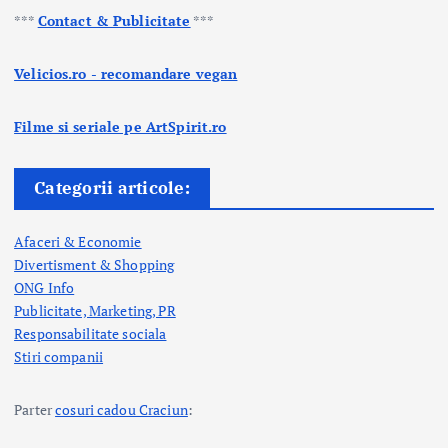
***
Contact & Publicitate
***
Velicios.ro - recomandare vegan
Filme si seriale pe ArtSpirit.ro
Categorii articole:
Afaceri & Economie
Divertisment & Shopping
ONG Info
Publicitate, Marketing, PR
Responsabilitate sociala
Stiri companii
Parter
cosuri cadou Craciun
: