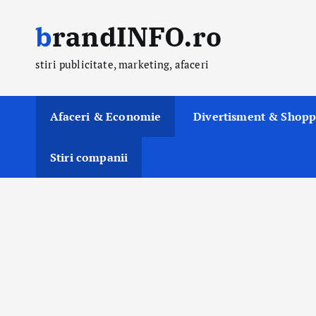
S
brandINFO.ro
k
i
stiri publicitate, marketing, afaceri
p
t
o
Afaceri & Economie
Divertisment & Shopp
c
o
Stiri companii
n
t
e
n
t