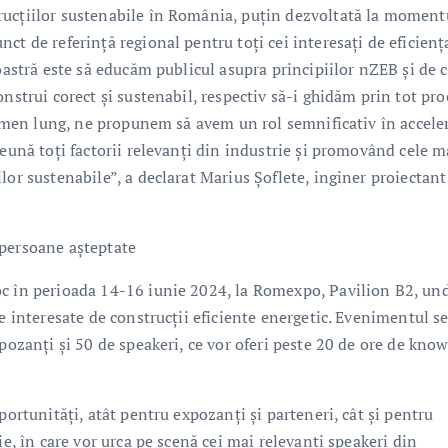
rucțiilor sustenabile în România, puțin dezvoltată la moment
ct de referință regional pentru toți cei interesați de eficienț
noastră este să educăm publicul asupra principiilor nZEB și de 
nstrui corect și sustenabil, respectiv să-i ghidăm prin tot pro
termen lung, ne propunem să avem un rol semnificativ în accele
reună toți factorii relevanți din industrie și promovând cele m
lor sustenabile”, a declarat Marius Șoflete, inginer proiectant
 persoane așteptate
oc în perioada 14-16 iunie 2024, la Romexpo, Pavilion B2, un
e interesate de construcții eficiente energetic. Evenimentul se
pozanți și 50 de speakeri, ce vor oferi peste 20 de ore de kno
portunități, atât pentru expozanți și parteneri, cât și pentru
ie, în care vor urca pe scenă cei mai relevanți speakeri din