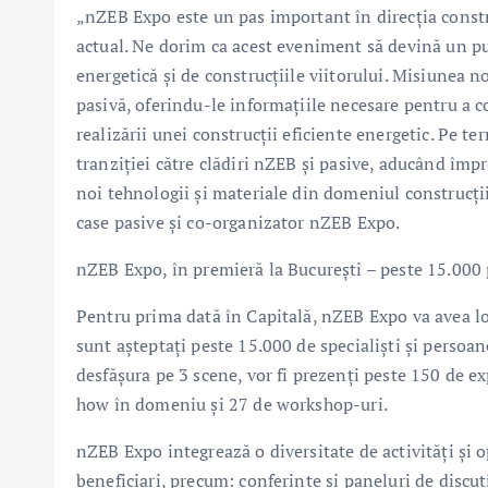
„nZEB Expo este un pas important în direcția const
actual. Ne dorim ca acest eveniment să devină un pun
energetică și de construcțiile viitorului. Misiunea 
pasivă, oferindu-le informațiile necesare pentru a co
realizării unei construcții eficiente energetic. Pe 
tranziției către clădiri nZEB și pasive, aducând împ
noi tehnologii și materiale din domeniul construcții
case pasive și co-organizator nZEB Expo.
nZEB Expo, în premieră la București – peste 15.000
Pentru prima dată în Capitală, nZEB Expo va avea l
sunt așteptați peste 15.000 de specialiști și persoan
desfășura pe 3 scene, vor fi prezenți peste 150 de ex
how în domeniu și 27 de workshop-uri.
nZEB Expo integrează o diversitate de activități și o
beneficiari, precum: conferințe și paneluri de discuț