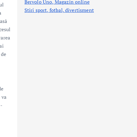
Bervolo Uno, Magazin online
ul
Stiri sport, fotbal,
divertisment
a
casă
cesul
rarea
ai
 de
de
 va
w-