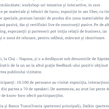
 străinătate; workshop-uri tematice și interactive, în care
e pe materiale și tehnici de lucru; expoziție în aer liber, cu ti
te speciale, precum lansări de produs din zona materialelor d
să pasivă, dar și certificări live de construcții pasive. Pe de al
g, expozanții și partenerii pot iniția relații de business, iar
 o zonă de relaxare, pentru odihnă, mâncare și răcoritoare.
, la Cluj – Napoca, și s-a desfășurat sub denumirile de Săpt
ativ de la un an la altul grație feedback-ului pozitiv obținut
rtea publicului vizitator.
icipanți: 10.500 de persoane au vizitat expoziția, interacțio
 din partea a 70 de speakeri. De asemenea, au avut loc peste 4
de know-how oferit participanților.
și Banca Transilvania (parteneri principali), Daikin (parten