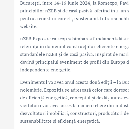
București, între 14-16 iunie 2024, la Romexpo, Pavi
principiilor nZEB și de casă pasivă, oferind într-un 
pentru a construi corect și sustenabil. Intrarea publ
website.
nZEB Expo are ca scop schimbarea fundamentală a m
referință în domeniul construcțiilor eficiente energ
standardele nZEB și de casă pasivă. Inspirat de ma
devină principalul eveniment de profil din Europa de 
independente energetic.
Evenimentul va avea anul acesta două ediții – la Buc
noiembrie. Expoziția se adresează celor care doresc 
de eficiență energetică, conceptul și desfășurarea ev
vizitatorii vor avea acces la oameni cheie din industr
dezvoltatori imobiliari, constructori, producători de 
sustenabilitate și eficiență energetică.