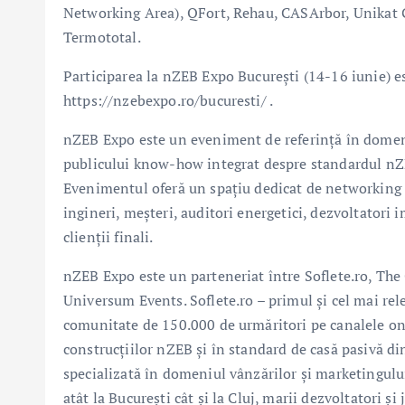
Networking Area), QFort, Rehau, CASArbor, Unikat G
Termototal.
Participarea la nZEB Expo București (14-16 iunie) e
https://nzebexpo.ro/bucuresti/ .
nZEB Expo este un eveniment de referință în domeniu
publicului know-how integrat despre standardul nZE
Evenimentul oferă un spațiu dedicat de networking în
ingineri, meșteri, auditori energetici, dezvoltatori i
clienții finali.
nZEB Expo este un parteneriat între Soflete.ro, The
Universum Events. Soflete.ro – primul și cel mai rel
comunitate de 150.000 de urmăritori pe canalele onl
construcțiilor nZEB și în standard de casă pasivă d
specializată în domeniul vânzărilor și marketingului 
atât la București cât și la Cluj, marii dezvoltatori ș