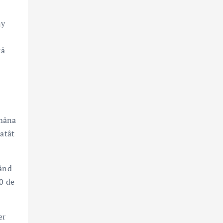
ny
e
tă
ămâna
 atât
nând
0 de
er