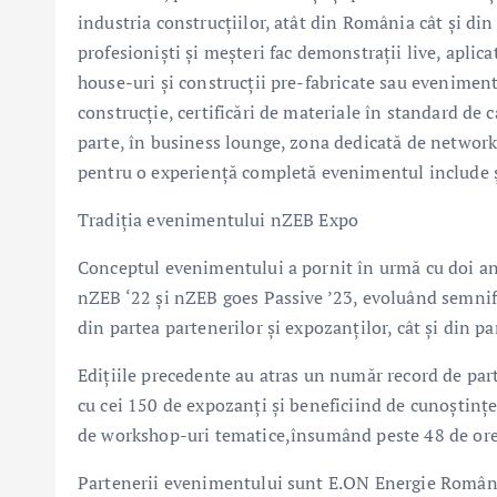
industria construcțiilor, atât din România cât și din
profesioniști și meșteri fac demonstrații live, aplicat
house-uri și construcții pre-fabricate sau evenimen
construcție, certificări de materiale în standard de ca
parte, în business lounge, zona dedicată de networkin
pentru o experiență completă evenimentul include și
Tradiția evenimentului nZEB Expo
Conceptul evenimentului a pornit în urmă cu doi ani
nZEB ‘22 și nZEB goes Passive ’23, evoluând semnific
din partea partenerilor și expozanților, cât și din pa
Edițiile precedente au atras un număr record de part
cu cei 150 de expozanți și beneficiind de cunoștințe
de workshop-uri tematice,însumând peste 48 de ore 
Partenerii evenimentului sunt E.ON Energie România 