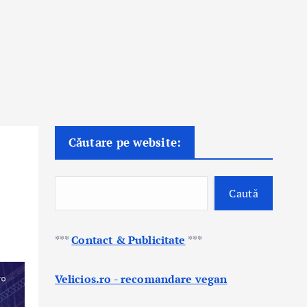
Căutare pe website:
Caută
***
Contact & Publicitate
***
Velicios.ro - recomandare vegan