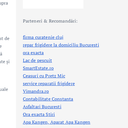
upra
Parteneri & Recomandări:
firma curatenie cluj
nt de
repar frigidere la domiciliu Bucuresti
e
ora exacta
să
Lac de pescuit
te și
SmartEstate.ro
Ceasuri cu Pretz Mic
service reparatii frigidere
uale
Vimandra.ro
Contabilitate Constanta
Asfaltari Bucuresti
Ora exacta Stiri
Apa Kangen, Aparat Apa Kangen