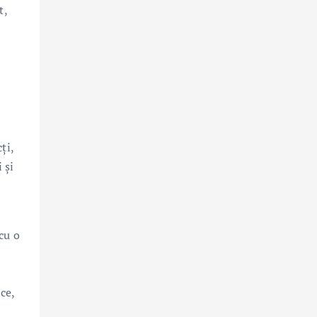
t,
ți,
 și
cu o
ce,