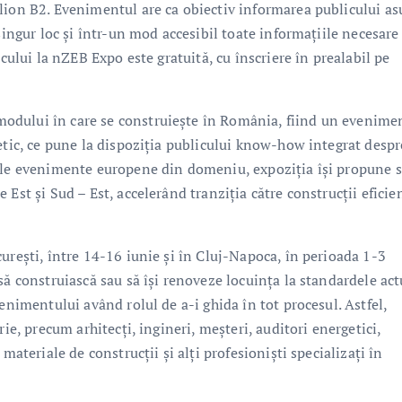
lion B2. Evenimentul are ca obiectiv informarea publicului as
singur loc și într-un mod accesibil toate informațiile necesare
icului la nZEB Expo este gratuită, cu înscriere în prealabil pe
odului în care se construiește în România, fiind un evenime
etic, ce pune la dispoziția publicului know-how integrat despr
rile evenimente europene din domeniu, expoziția își propune 
Est și Sud – Est, accelerând tranziția către construcții eficien
urești, între 14-16 iunie și în Cluj-Napoca, în perioada 1-3
să construiască sau să își renoveze locuința la standardele act
enimentului având rolul de a-i ghida în tot procesul. Astfel,
ie, precum arhitecți, ingineri, meșteri, auditori energetici,
materiale de construcții și alți profesioniști specializați în