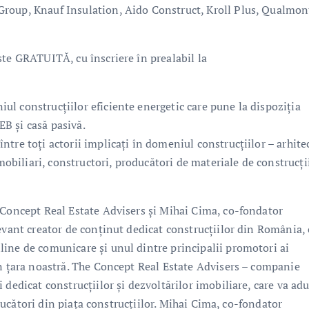
roup, Knauf Insulation, Aido Construct, Kroll Plus, Qualmon
ste GRATUITĂ, cu înscriere în prealabil la
l construcțiilor eficiente energetic care pune la dispoziția
B și casă pasivă.
tre toți actorii implicați în domeniul construcțiilor – arhitec
mobiliari, constructori, producători de materiale de construcții
 Concept Real Estate Advisers și Mihai Cima, co-fondator
evant creator de conținut dedicat construcțiilor din România, 
ine de comunicare și unul dintre principalii promotori ai
in țara noastră. The Concept Real Estate Advisers – companie
dedicat construcțiilor și dezvoltărilor imobiliare, care va adu
i jucători din piața construcțiilor. Mihai Cima, co-fondator