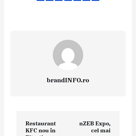
brandINFO.ro
N
Restaurant
nZEB Expo,
a
KFC nou în
cel mai