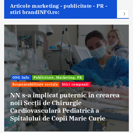
Articole marketing - publicitate - PR -
stiri brandINFO.ro:
Marketing, PR
Stiri companii
Afaceri & Economie
Pub
Stiri companii
 puternic în crearea
hirurgie
Eternal Beauty, 
 Pediatrică a
aniversat 30 de 
opii Marie Curie
frumuseții