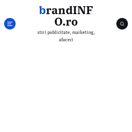
S
brandINF
k
i
O.ro
p
t
stiri publicitate, marketing,
o
afaceri
c
o
n
t
e
n
t