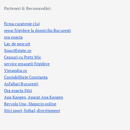
Parteneri & Recomandări:
firma curatenie cluj
repar frigidere la domiciliu Bucuresti
ora exacta
Lac de pescuit
SmartEstate.ro
Ceasuri cu Pretz Mic
service reparatii frigidere
Vimandra.ro
Contabilitate Constanta
Asfaltari Bucuresti
Ora exacta Stiri
Apa Kangen, Aparat Apa Kangen
Bervolo Uno, Magazin online
Stiri sport, fotbal,
divertisment