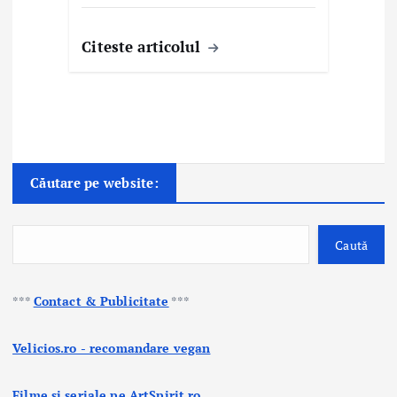
Citeste articolul
Căutare pe website:
Caută
***
Contact & Publicitate
***
Velicios.ro - recomandare vegan
Filme si seriale pe ArtSpirit.ro