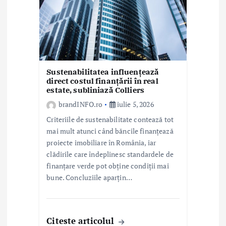
i
c
o
l
Sustenabilitatea influențează
e
direct costul finanțării în real
estate, subliniază Colliers
brandINFO.ro
iulie 5, 2026
Criteriile de sustenabilitate contează tot
mai mult atunci când băncile finanțează
proiecte imobiliare în România, iar
clădirile care îndeplinesc standardele de
finanțare verde pot obține condiții mai
bune. Concluziile aparțin…
Citeste articolul