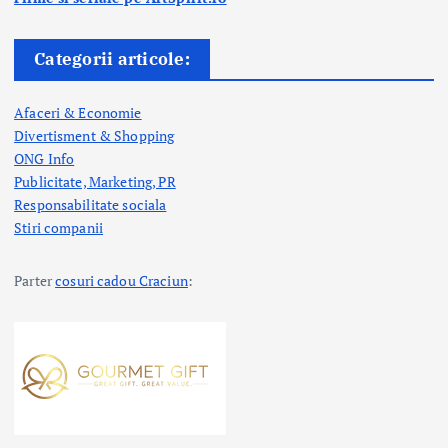
Categorii articole:
Afaceri & Economie
Divertisment & Shopping
ONG Info
Publicitate, Marketing, PR
Responsabilitate sociala
Stiri companii
Parter
cosuri cadou Craciun
: