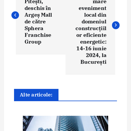
Pitești,
mare
v
deschis în
eveniment
i
Argeș Mall
local din
de către
domeniul
g
Sphera
construcțiil
Franchise
or eficiente
a
Group
energetic:
14-16 iunie
r
2024, la
e
București
î
n
Alte articole:
a
r
t