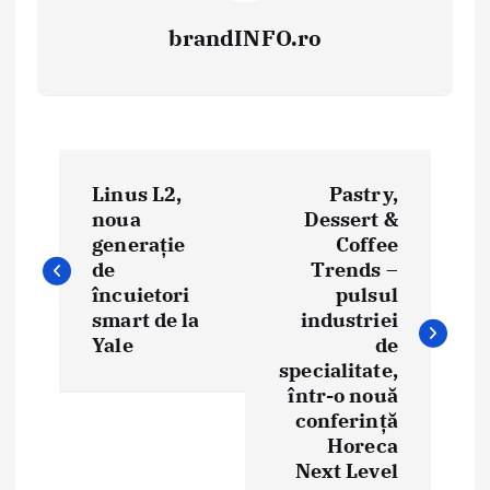
brandINFO.ro
N
Linus L2,
Pastry,
a
noua
Dessert &
generație
Coffee
v
de
Trends –
i
încuietori
pulsul
smart de la
industriei
g
Yale
de
specialitate,
a
într-o nouă
conferință
r
Horeca
e
Next Level