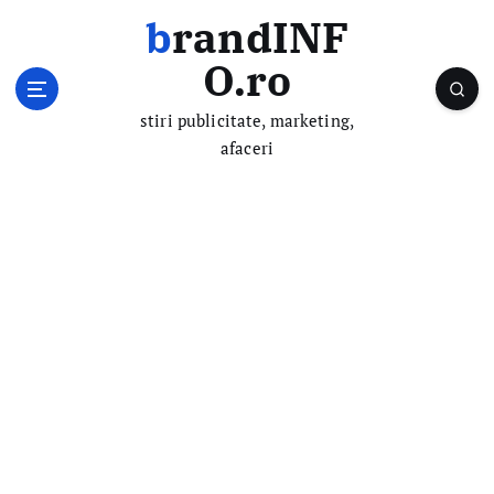
S
brandINF
k
i
O.ro
p
t
stiri publicitate, marketing,
o
afaceri
c
o
n
t
e
n
t