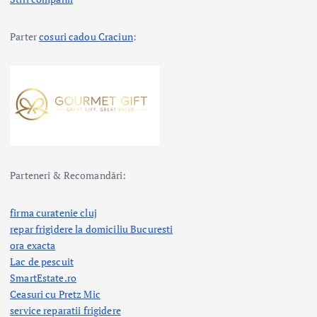
Parter
cosuri cadou Craciun
:
Parteneri & Recomandări:
firma curatenie cluj
repar frigidere la domiciliu Bucuresti
ora exacta
Lac de pescuit
SmartEstate.ro
Ceasuri cu Pretz Mic
service reparatii frigidere