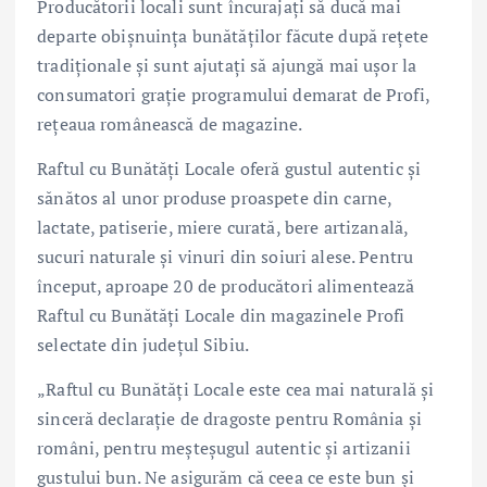
Producătorii locali sunt încurajați să ducă mai
departe obișnuința bunătăților făcute după rețete
tradiționale și sunt ajutați să ajungă mai ușor la
consumatori grație programului demarat de Profi,
rețeaua românească de magazine.
Raftul cu Bunătăți Locale oferă gustul autentic și
sănătos al unor produse proaspete din carne,
lactate, patiserie, miere curată, bere artizanală,
sucuri naturale și vinuri din soiuri alese. Pentru
început, aproape 20 de producători alimentează
Raftul cu Bunătăți Locale din magazinele Profi
selectate din județul Sibiu.
„Raftul cu Bunătăți Locale este cea mai naturală și
sinceră declarație de dragoste pentru România și
români, pentru meșteșugul autentic și artizanii
gustului bun. Ne asigurăm că ceea ce este bun și