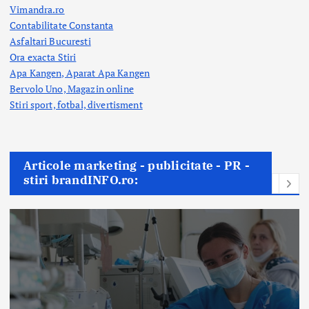
Vimandra.ro
Contabilitate Constanta
Asfaltari Bucuresti
Ora exacta Stiri
Apa Kangen, Aparat Apa Kangen
Bervolo Uno, Magazin online
Stiri sport, fotbal,
divertisment
Articole marketing - publicitate - PR -
stiri brandINFO.ro: