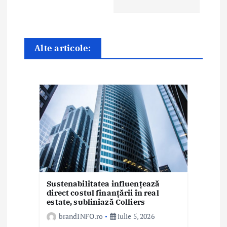
î
n
Alte articole:
a
r
t
i
c
o
l
Sustenabilitatea influențează
e
direct costul finanțării în real
estate, subliniază Colliers
brandINFO.ro
iulie 5, 2026