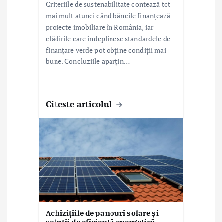
Criteriile de sustenabilitate contează tot
mai mult atunci când băncile finanțează
proiecte imobiliare în România, iar
clădirile care îndeplinesc standardele de
finanțare verde pot obține condiții mai
bune. Concluziile aparțin…
Citeste articolul
Achizițiile de panouri solare și
soluții de eficiență energetică