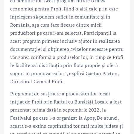
cu familiile lor. Acest program nu are o miză
economică pentru Profi, fiind o altă cale prin care
înțelegem să punem suflet în comunitate și în
România, așa cum face fiecare dintre micii
producători pe care i-am selectat. Participanții la
acest program primesc inclusiv ajutor în realizarea
documentației și obținerea avizelor necesare pentru
vânzarea conformă a produselor lor, în timp ce Profi
le facilitează distribuția prin flota proprie și oferă
suport în promovarea lor”, explică Gaetan Pacton,
Directorul General Profi.
Programul de susținere a producătorilor locali
inițiat de Profi prin Raftul cu Bunătăți Locale a fost
prezentat prima dată în septembrie 2022, la
Festivalul pe care l-a organizat la Apoș. De atunci,
acesta s-a extins cuprinzând tot mai multe județe și
va continua să se extindă și pe parcursul acestui an.