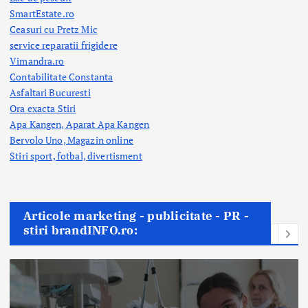
SmartEstate.ro
Ceasuri cu Pretz Mic
service reparatii frigidere
Vimandra.ro
Contabilitate Constanta
Asfaltari Bucuresti
Ora exacta Stiri
Apa Kangen, Aparat Apa Kangen
Bervolo Uno, Magazin online
Stiri sport, fotbal,
divertisment
Articole marketing - publicitate - PR -
stiri brandINFO.ro: