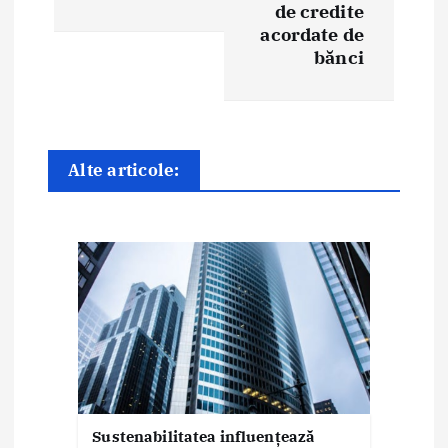
de credite
r
acordate de
e
bănci
î
n
Alte articole:
a
r
t
i
c
o
l
Sustenabilitatea influențează