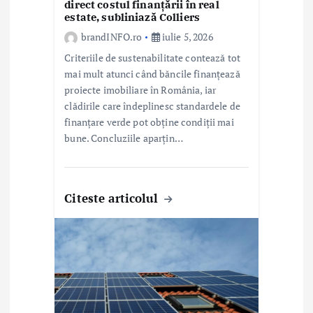
e
direct costul finanțării în real
estate, subliniază Colliers
brandINFO.ro
iulie 5, 2026
Criteriile de sustenabilitate contează tot
mai mult atunci când băncile finanțează
proiecte imobiliare în România, iar
clădirile care îndeplinesc standardele de
finanțare verde pot obține condiții mai
bune. Concluziile aparțin…
Citeste articolul