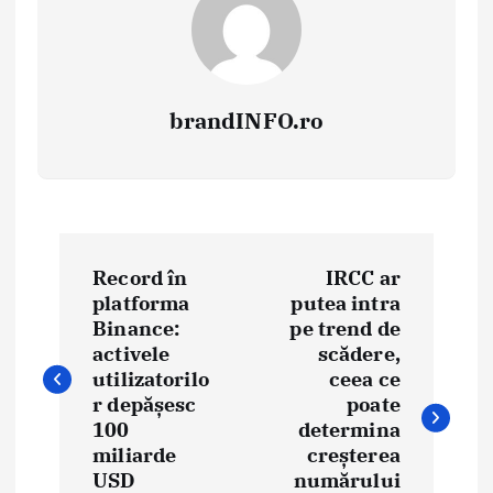
brandINFO.ro
N
Record în
IRCC ar
a
platforma
putea intra
Binance:
pe trend de
v
activele
scădere,
i
utilizatorilo
ceea ce
r depășesc
poate
g
100
determina
miliarde
creșterea
a
USD
numărului