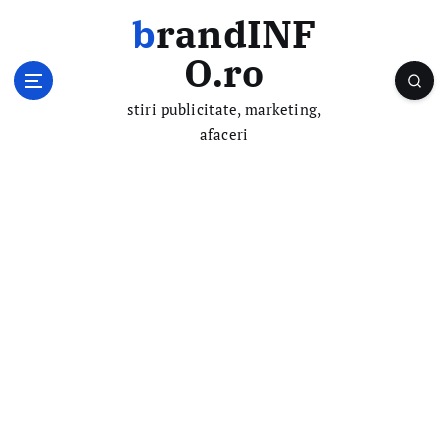
S
brandINF
k
i
O.ro
p
t
stiri publicitate, marketing,
o
afaceri
c
o
n
t
e
n
t