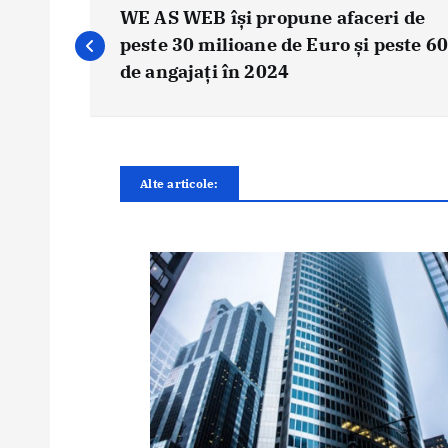
a
WE AS WEB își propune afaceri de
v
peste 30 milioane de Euro și peste 6
i
de angajați în 2024
g
a
r
e
Alte articole:
î
n
a
r
t
i
c
o
l
e