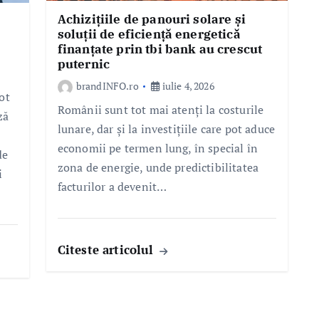
Achizițiile de panouri solare și
soluții de eficiență energetică
finanțate prin tbi bank au crescut
puternic
brandINFO.ro
iulie 4, 2026
ot
Românii sunt tot mai atenți la costurile
ză
lunare, dar și la investițiile care pot aduce
economii pe termen lung, în special în
de
zona de energie, unde predictibilitatea
i
facturilor a devenit…
Citeste articolul