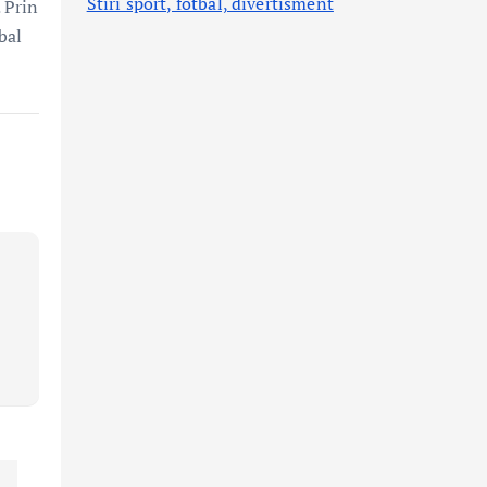
Stiri sport, fotbal,
divertisment
 Prin
bal