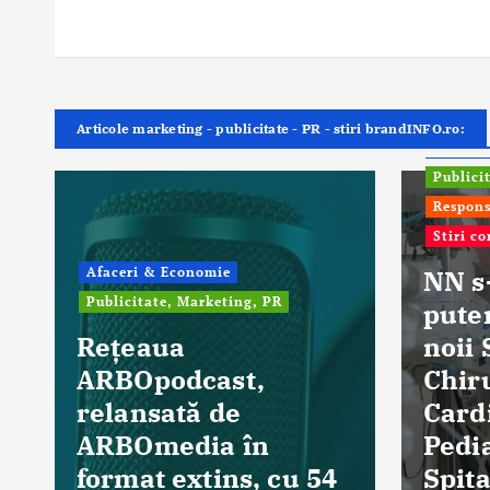
Articole marketing - publicitate - PR - stiri brandINFO.ro:
ONG In
Publici
Respons
Stiri c
Afaceri & Economie
NN s
Publicitate, Marketing, PR
pute
Rețeaua
noii 
ARBOpodcast,
Chir
relansată de
Card
ARBOmedia în
Pedia
format extins, cu 54
Spita