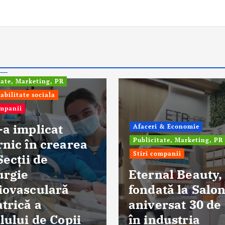
fo
tate, Marketing, PR
abilitate sociala
ompanii
-a implicat
Afaceri & Economie
rnic în crearea
Publicitate, Marketing, PR
Stiri companii
Secții de
urgie
Eternal Beauty,
iovasculară
fondată la Salon
trică a
aniversat 30 de
lului de Copii
în industria