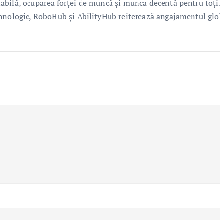
abilă, ocuparea forței de muncă și munca decentă pentru toți.
ehnologic, RoboHub și AbilityHub reiterează angajamentul glo