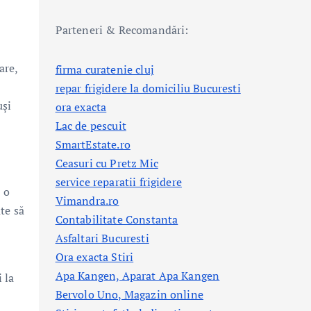
Parteneri & Recomandări:
are,
firma curatenie cluj
repar frigidere la domiciliu Bucuresti
uși
ora exacta
Lac de pescuit
SmartEstate.ro
Ceasuri cu Pretz Mic
service reparatii frigidere
 o
Vimandra.ro
te să
Contabilitate Constanta
Asfaltari Bucuresti
Ora exacta Stiri
Apa Kangen, Aparat Apa Kangen
 la
Bervolo Uno, Magazin online