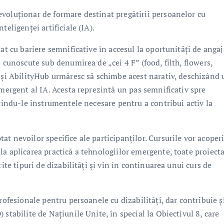
voluționar de formare destinat pregătirii persoanelor cu
eligenței artificiale (IA).
at cu bariere semnificative în accesul la oportunități de angaj
 cunoscute sub denumirea de „cei 4 F” (food, filth, flowers,
 și AbilityHub urmăresc să schimbe acest narativ, deschizând 
emergent al IA. Acesta reprezintă un pas semnificativ spre
erindu-le instrumentele necesare pentru a contribui activ la
t nevoilor specifice ale participanților. Cursurile vor acoperi
a aplicarea practică a tehnologiilor emergente, toate proiecta
ite tipuri de dizabilități și vin în continuarea unui curs de
rofesionale pentru persoanele cu dizabilități, dar contribuie și
stabilite de Națiunile Unite, în special la Obiectivul 8, care