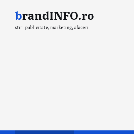
S
brandINFO.ro
k
i
stiri publicitate, marketing, afaceri
p
t
o
c
o
n
t
e
n
t