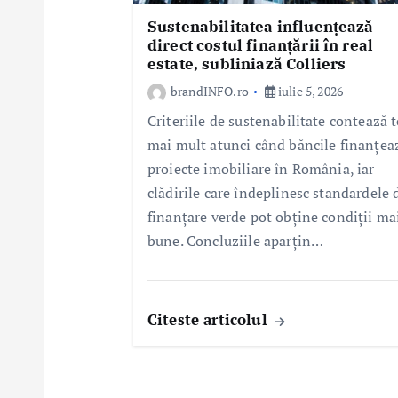
Sustenabilitatea influențează
direct costul finanțării în real
estate, subliniază Colliers
brandINFO.ro
iulie 5, 2026
Criteriile de sustenabilitate contează t
mai mult atunci când băncile finanțea
proiecte imobiliare în România, iar
clădirile care îndeplinesc standardele 
finanțare verde pot obține condiții ma
bune. Concluziile aparțin…
Citeste articolul