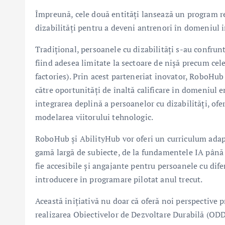
Împreună, cele două entități lansează un program re
dizabilități pentru a deveni antrenori în domeniul int
Tradițional, persoanele cu dizabilități s-au confrunt
fiind adesea limitate la sectoare de nișă precum cele
factories). Prin acest parteneriat inovator, RoboHub
către oportunități de înaltă calificare în domeniul 
integrarea deplină a persoanelor cu dizabilități, of
modelarea viitorului tehnologic.
RoboHub și AbilityHub vor oferi un curriculum adapta
gamă largă de subiecte, de la fundamentele IA până l
fie accesibile și angajante pentru persoanele cu difer
introducere în programare pilotat anul trecut.
Această inițiativă nu doar că oferă noi perspective p
realizarea Obiectivelor de Dezvoltare Durabilă (ODD) 