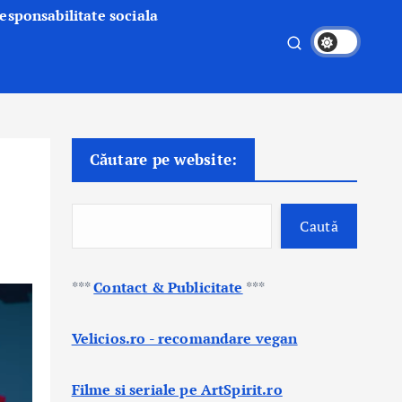
esponsabilitate sociala
Căutare pe website:
Caută
***
Contact & Publicitate
***
Velicios.ro - recomandare vegan
Filme si seriale pe ArtSpirit.ro