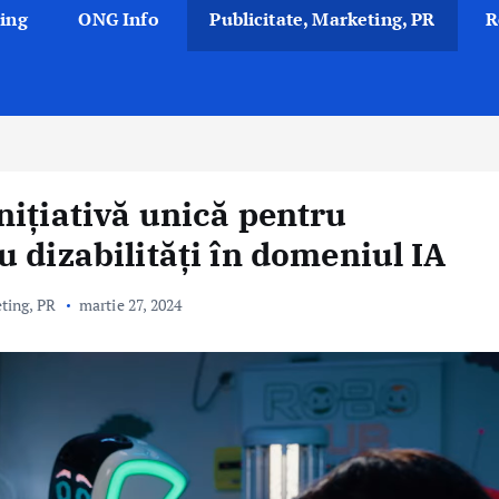
ing
ONG Info
Publicitate, Marketing, PR
R
nițiativă unică pentru
 dizabilități în domeniul IA
eting, PR
martie 27, 2024