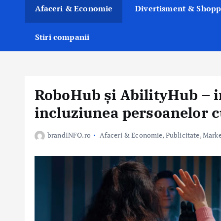
Afaceri & Economie
Divertisment & Shopp
Stiri companii
RoboHub și AbilityHub – i
incluziunea persoanelor cu
brandINFO.ro
Afaceri & Economie
,
Publicitate, Mark