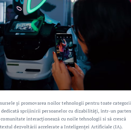
ursele și promovarea noilor tehnologii pentru toate categori
 dedicată sprijinirii persoanelor cu dizabilități, într-un parte
 comunitate interacționează cu noile tehnologii si să crescă
xtul dezvoltării accelerate a Inteligenței Artificiale (IA).