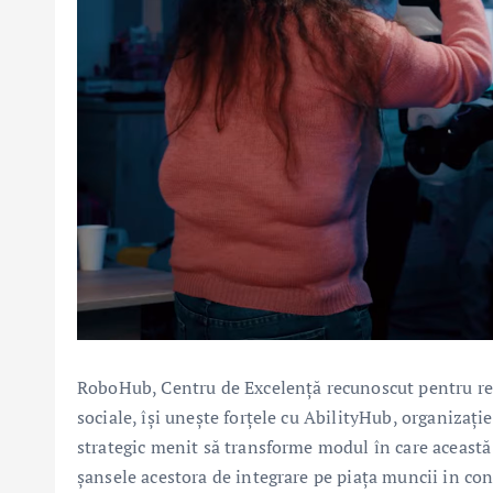
RoboHub, Centru de Excelență recunoscut pentru res
sociale, își unește forțele cu AbilityHub, organizație
strategic menit să transforme modul în care această
șansele acestora de integrare pe piața muncii in conte