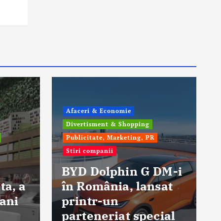
Afaceri & Economie
Divertisment & Shopping
Publicitate, Marketing, PR
Stiri companii
BYD Dolphin G DM-i
ta, a
în România, lansat
 ani
printr-un
parteneriat special