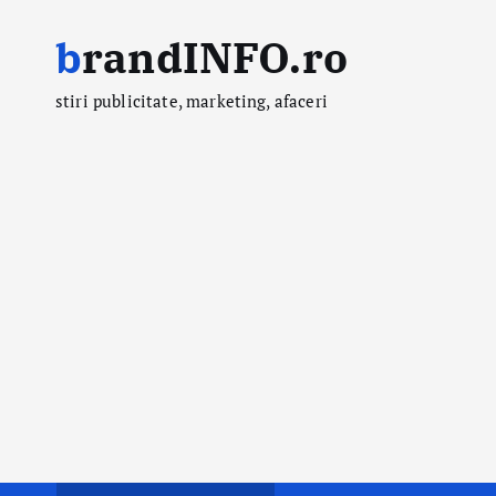
S
brandINFO.ro
k
i
stiri publicitate, marketing, afaceri
p
t
o
c
o
n
t
e
n
t