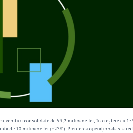
u venituri consolidate de 53,2 milioane lei, în creștere cu 1
 brută de 10 milioane lei (+23%). Pierderea operațională s-a re