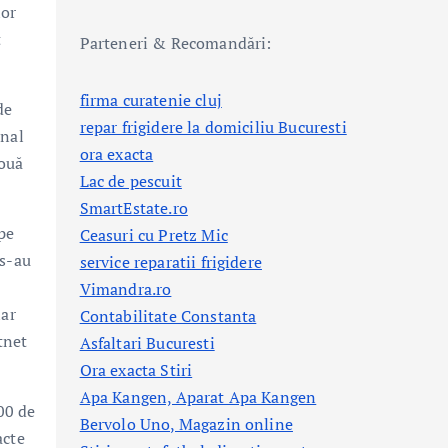
lor
t
Parteneri & Recomandări:
firma curatenie cluj
de
repar frigidere la domiciliu Bucuresti
onal
ora exacta
două
Lac de pescuit
SmartEstate.ro
 pe
Ceasuri cu Pretz Mic
 s-au
service reparatii frigidere
Vimandra.ro
iar
Contabilitate Constanta
tnet
Asfaltari Bucuresti
Ora exacta Stiri
Apa Kangen, Aparat Apa Kangen
00 de
Bervolo Uno, Magazin online
acte