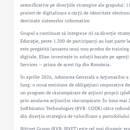
semnificative pe direcțiile strategice ale grupului: 
proiect de digitalizare a cărții de identitate electro
destinate sistemelor informatice.
Grupul a continuat să integreze AI ca direcție strate
Educație, peste 1.300 de participanți au luat parte l
este pregătită lansarea unui nou produs de trainin
digitale, Elian investește în soluții bazate pe age
Services — prima de acest tip din România.
În aprilie 2026, Adunarea Generală a Acționarilor a 
lung: o nouă emisiune de obligațiuni corporative d
un program de răscumpărare de acțiuni proprii (plaf
prin anularea acțiunilor răscumpărate. În luna mai 2
Softbinator Technologies (BVB: CODE) către cofonda
din direcția strategică de valorificare a portofoliului
Bittnet Group (BVB: BNET) este cel mai dinamic gru