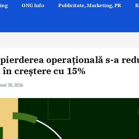
ing
ONG Info
Publicitate, Marketing, PR
R
 pierderea operațională s-a red
 în creștere cu 15%
mai 30, 2026