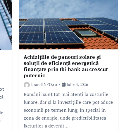
Achizițiile de panouri solare și
soluții de eficiență energetică
finanțate prin tbi bank au crescut
puternic
brandINFO.ro
iulie 4, 2026
ot
Românii sunt tot mai atenți la costurile
ză
lunare, dar și la investițiile care pot aduce
economii pe termen lung, în special în
de
zona de energie, unde predictibilitatea
i
facturilor a devenit…