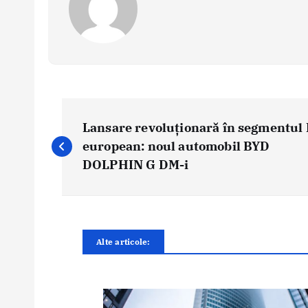
N
a
Lansare revoluționară în segmentul
v
european: noul automobil BYD
i
DOLPHIN G DM-i
g
a
r
e
Alte articole:
î
n
a
r