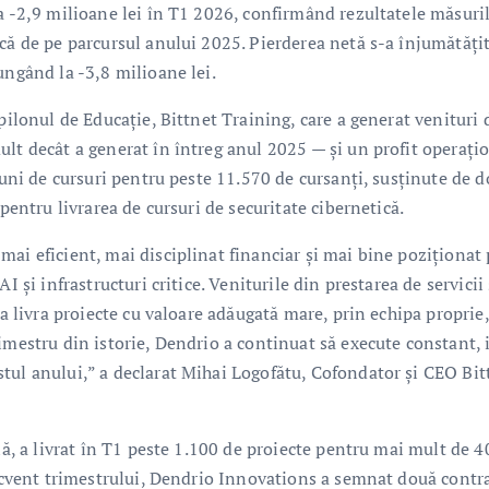
a -2,9 milioane lei în T1 2026, confirmând rezultatele măsuri
că de pe parcursul anului 2025. Pierderea netă s-a înjumătăți
ungând la -3,8 milioane lei.
pilonul de Educație, Bittnet Training, care a generat venituri 
lt decât a generat în întreg anul 2025 — și un profit operați
siuni de cursuri pentru peste 11.570 de cursanți, susținute de 
pentru livrarea de cursuri de securitate cibernetică.
ai eficient, mai disciplinat financiar și mai bine poziționat
I și infrastructuri critice. Veniturile din prestarea de servicii
 a livra proiecte cu valoare adăugată mare, prin echipa proprie,
imestru din istorie, Dendrio a continuat să execute constant, 
tul anului,” a declarat Mihai Logofătu, Cofondator și CEO Bit
lă, a livrat în T1 peste 1.100 de proiecte pentru mai mult de 4
bsecvent trimestrului, Dendrio Innovations a semnat două contr