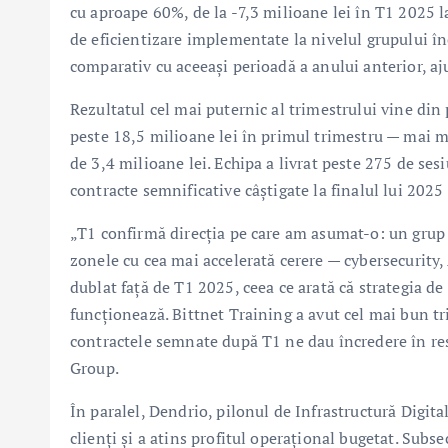
cu aproape 60%, de la -7,3 milioane lei în T1 2025 l
de eficientizare implementate la nivelul grupului în
comparativ cu aceeași perioadă a anului anterior, aj
Rezultatul cel mai puternic al trimestrului vine din 
peste 18,5 milioane lei în primul trimestru — mai mu
de 3,4 milioane lei. Echipa a livrat peste 275 de se
contracte semnificative câștigate la finalul lui 2025 
„T1 confirmă direcția pe care am asumat-o: un grup m
zonele cu cea mai accelerată cerere — cybersecurity, A
dublat față de T1 2025, ceea ce arată că strategia de
funcționează. Bittnet Training a avut cel mai bun tr
contractele semnate după T1 ne dau încredere în res
Group.
În paralel, Dendrio, pilonul de Infrastructură Digita
clienți și a atins profitul operațional bugetat. Su