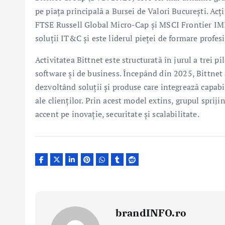
pe piața principală a Bursei de Valori București. Acți
FTSE Russell Global Micro-Cap și MSCI Frontier IMI.
soluții IT&C și este liderul pieței de formare profe
Activitatea Bittnet este structurată în jurul a trei pi
software și de business. Începând din 2025, Bittnet a
dezvoltând soluții și produse care integrează capabi
ale clienților. Prin acest model extins, grupul sprij
accent pe inovație, securitate și scalabilitate.
brandINFO.ro