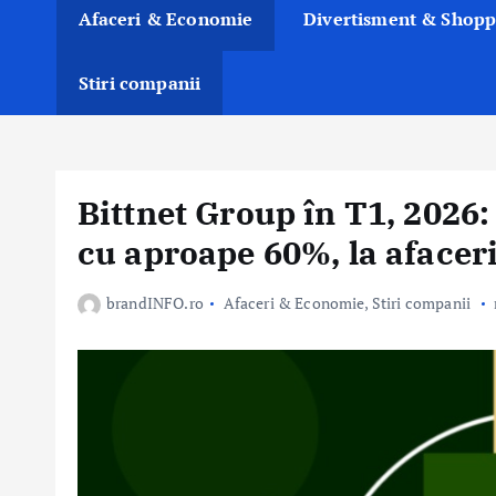
Afaceri & Economie
Divertisment & Shopp
Stiri companii
Bittnet Group în T1, 2026:
cu aproape 60%, la afaceri
brandINFO.ro
Afaceri & Economie
,
Stiri companii