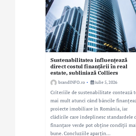
t
i
c
o
l
e
Sustenabilitatea influențează
direct costul finanțării în real
estate, subliniază Colliers
brandINFO.ro
iulie 5, 2026
Criteriile de sustenabilitate contează t
mai mult atunci când băncile finanțea
proiecte imobiliare în România, iar
clădirile care îndeplinesc standardele 
finanțare verde pot obține condiții ma
bune. Concluziile aparțin…