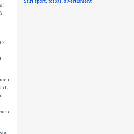
Stiri sport, fotbal,
divertisment
ui
că
 T2
I
ermen
031;
al
parte
stat