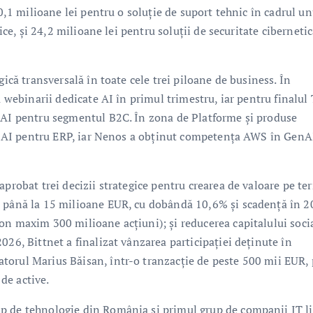
10,1 milioane lei pentru o soluție de suport tehnic în cadrul un
nice, și 24,2 milioane lei pentru soluții de securitate ciberneti
gică transversală în toate cele trei piloane de business. În
a webinarii dedicate AI în primul trimestru, iar pentru finalul
g AI pentru segmentul B2C. În zona de Platforme și produse
nți AI pentru ERP, iar Nenos a obținut competența AWS în GenA
aprobat trei decizii strategice pentru crearea de valoare pe t
e până la 15 milioane EUR, cu dobândă 10,6% și scadență în 2
on maxim 300 milioane acțiuni); și reducerea capitalului soci
026, Bittnet a finalizat vânzarea participației deținute în
torul Marius Băisan, într-o tranzacție de peste 500 mii EUR, 
 de active.
p de tehnologie din România și primul grup de companii IT li