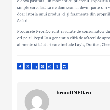
o doză păstrată, un moment cu prietenii. Expoziția 
simple care, fără să ne dăm seama, devin parte din v
doar istoria unui produs, ci și fragmente din propr
Safari.
Produsele PepsiCo sunt savurate de consumatori din p
ori pe zi. PepsiCo a generat o cifră de afaceri de ap
alimente și băuturi care include Lay’s, Doritos, C
brandINFO.ro