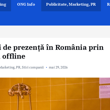
ing
ONG Info
Publicitate, Marketing, PR
R
 de prezență în România prin
 offline
 Marketing, PR
,
Stiri companii
mai 29, 2026