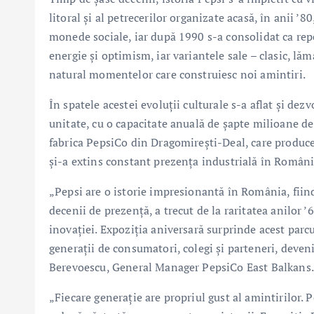
litoral și al petrecerilor organizate acasă, în anii ’
monede sociale, iar după 1990 s-a consolidat ca reper
energie și optimism, iar variantele sale – clasic, lăm
natural momentelor care construiesc noi amintiri.
În spatele acestei evoluții culturale s-a aflat și de
unitate, cu o capacitate anuală de șapte milioane de li
fabrica PepsiCo din Dragomirești-Deal, care produce 
și-a extins constant prezența industrială în Români
„Pepsi are o istorie impresionantă în România, fiind
decenii de prezență, a trecut de la raritatea anilor ’6
inovației. Expoziția aniversară surprinde acest parcu
generații de consumatori, colegi și parteneri, deven
Berevoescu, General Manager PepsiCo East Balkans.
„Fiecare generație are propriul gust al amintirilor. P