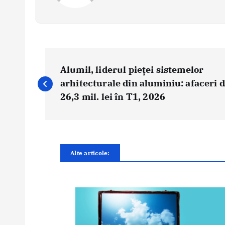
N
a
Alumil, liderul pieței sistemelor
v
arhitecturale din aluminiu: afaceri 
i
26,3 mil. lei în T1, 2026
g
a
r
e
Alte articole:
î
n
a
r
t
i