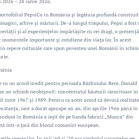
ai 2026 – 28 iunie 2026.
portofoliul PepsiCo în România și legătura profundă construit
 imagini, arhive și mărturii. De-a lungul timpului, Pepsi a fost
ertății și al experiențelor împărtășite cu cei dragi, o prezență
at momentele importante și cotidiene din viața lor. În acest
evin repere culturale care spun povestea unei Românii în schi
rie.
omânia
e cu un acord inedit pentru perioada Războiului Rece. Donald
ne un schimb neobișnuit: concentratul băuturii răcoritoare în
l între 1967 și 1989. Pentru ca acest acord să devină realitate
onstanța, care a durat aproape un an, din aprilie 1966 până în
produsă în România a ieșit de pe banda fabricii „Munca” din
ată într-o țară din blocul comunist european.
iețile românilor. În anii ’60 și ’70 era simbolul vacanțelor pe