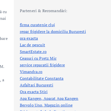
Parteneri & Recomandări:
ă cu
 mai
firma curatenie cluj
repar frigidere la domiciliu Bucuresti
ora exacta
mbare
Lac de pescuit
SmartEstate.ro
Ceasuri cu Pretz Mic
service reparatii frigidere
 M.
Vimandra.ro
Contabilitate Constanta
, a
Asfaltari Bucuresti
Ora exacta Stiri
Apa Kangen, Aparat Apa Kangen
Bervolo Uno, Magazin online