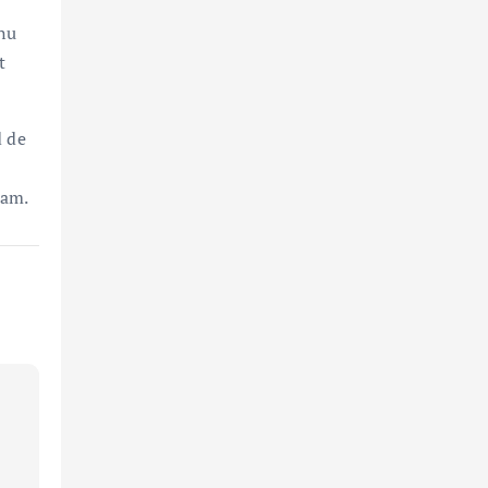
 nu
t
d de
eam.