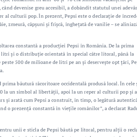
80, când devenise greu accesibil, a dobândit statutul unei adevă
 al culturii pop. În prezent, Pepsi este o declarație de încred
âie, zmeură, căpșuni și frișcă, înghețată de vanilie – se aliniaz
zvoltarea constantă a producției Pepsi în România. De la prima
tri și o distribuție orientată în special către litoral, până la
peste 500 de milioane de litri pe an și deservește opt țări, Pe
a.
 prima băutură răcoritoare occidentală produsă local. În cele 
0 la un simbol al libertății, apoi la un reper al culturii pop și a
rs și arată cum Pepsi a construit, în timp, o legătură autentic
ind o prezență constantă în viețile românilor”, a declarat Rad
entru unii e sticla de Pepsi băută pe litoral, pentru alții o rec