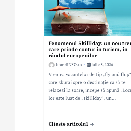
c
o
l
e
Fenomenul Skilliday: un nou tre
care prinde contur în turism, în
rândul europenilor
brandINFO.ro
iulie 5, 2026
Vremea vacanțelor de tip „fly and flop”
care zburai spre o destinație ca să te
relaxezi la soare, începe să apună . Loc
lor este luat de „skilliday”, un…
Citeste articolul