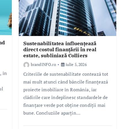
nd
Sustenabilitatea influențează
direct costul finanțării în real
estate, subliniază Colliers
brandINFO.ro
iulie 5, 2026
, în
Criteriile de sustenabilitate contează tot
mai mult atunci când băncile finanțează
ul
proiecte imobiliare în România, iar
clădirile care îndeplinesc standardele de
finanțare verde pot obține condiții mai
bune. Concluziile aparțin…