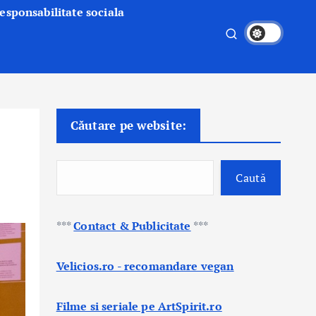
esponsabilitate sociala
Căutare pe website:
Caută
***
Contact & Publicitate
***
Velicios.ro - recomandare vegan
Filme si seriale pe ArtSpirit.ro