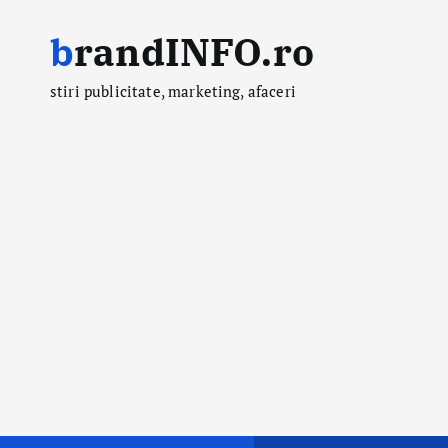
S
brandINFO.ro
k
i
stiri publicitate, marketing, afaceri
p
t
o
c
o
n
t
e
n
t