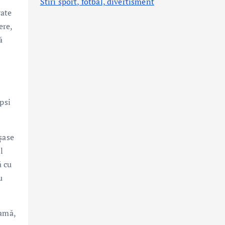
Stiri sport, fotbal,
divertisment
rate
ere,
ă
psi
șase
l
ă cu
u
lamă,