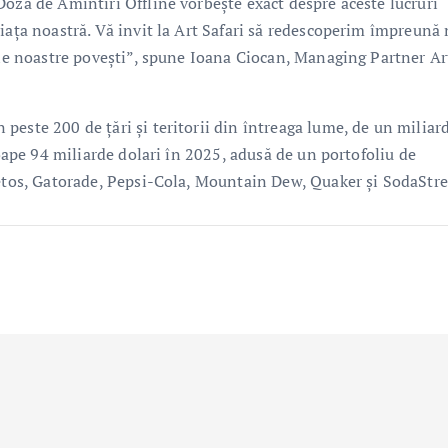
Doza de Amintiri Offline vorbește exact despre aceste lucruri
iața noastră. Vă invit la Art Safari să redescoperim împreună
iile noastre povești”, spune Ioana Ciocan, Managing Partner Ar
este 200 de țări și teritorii din întreaga lume, de un miliar
roape 94 miliarde dolari în 2025, adusă de un portofoliu de
heetos, Gatorade, Pepsi-Cola, Mountain Dew, Quaker și SodaStr