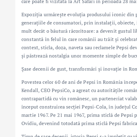
care poate fi vizitată la Art Safari în perioada 28 m
Expoziția urmărește evoluția produsului iconic din 
generațiile de consumatori, prin instalații, obiecte,
mult decât o băutură răcoritoare: a devenit gustul lib
constantă în felul în care românii au trăit și celebr
context, sticla, doza, naveta sau reclamele Pepsi d
și păstrează nostalgia unor momente simple de bucu
Șase decenii de gust, transformări și inovație în R
Povestea celor 60 de ani de Pepsi în România încep
Kendall, CEO PepsiCo, a agreat cu autoritățile româ
contrapartidă cu vin românesc, un parteneriat valabi
început construirea secției Pepsi-Cola, în județul C
martie 1967. Pe 21 mai 1967, prima sticlă de Pepsi 
Ovidiu, devenind totodată prima sticlă Pepsi fabric
Timp de șase decenii, istoria Pepsi s-a împletit cu v