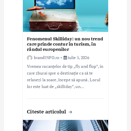
t
i
c
o
Fenomenul Skilliday: un nou trend
care prinde contur în turism, în
l
rândul europenilor
e
brandINFO.ro
iulie 5, 2026
Vremea vacanțelor de tip „fly and flop”, în
care zburai spre o destinație ca să te
relaxezi la soare, începe să apună . Locul
lor este luat de „skilliday”, un…
Citeste articolul