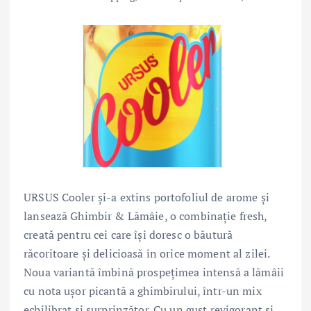
URSUS Cooler și-a extins portofoliul de arome și
lansează Ghimbir & Lămâie, o combinație fresh,
creată pentru cei care își doresc o băutură
răcoritoare și delicioasă în orice moment al zilei.
Noua variantă îmbină prospețimea intensă a lămâii
cu nota ușor picantă a ghimbirului, într-un mix
echilibrat și surprinzător. Cu un gust revigorant și