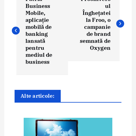
a
Business
ul
Mobile,
Înghețatei
v
aplicație
la Froo, o
i
mobilă de
campanie
banking
de brand
g
lansată
semnată de
pentru
Oxygen
a
mediul de
business
r
e
î
Alte articole:
n
a
r