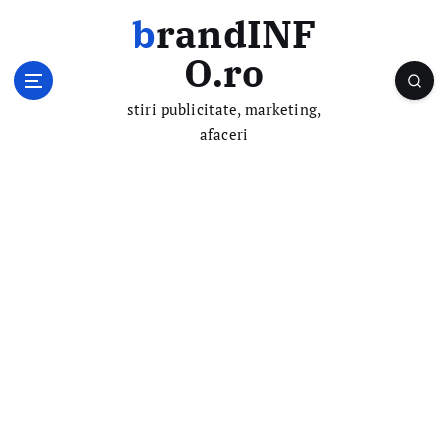
S
brandINF
k
i
O.ro
p
t
stiri publicitate, marketing,
o
afaceri
c
o
n
t
e
n
t