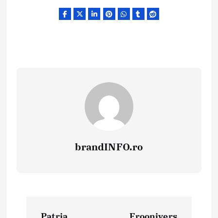
brandINFO.ro
N
Patria
Froonivers