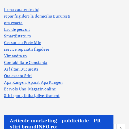
firma curatenie cluj
repar frigidere la domiciliu Bucuresti
ora exacta
Lac de pescuit
SmartEstate.ro
Ceasuri cu Pretz Mic
service reparatii frigidere
Vimandra.ro
Contabilitate Constanta
Asfaltari Bucuresti
Ora exacta Stiri
Apa Kangen, Aparat Apa Kangen
Bervolo Uno, Magazin online
Stiri sport, fotbal,
divertisment
Articole marketing - publicitate - PR -
stiri brandINFO.ro: