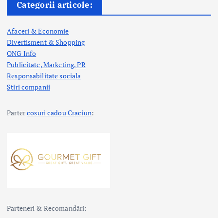
Categorii articole:
Afaceri & Economie
Divertisment & Shopping
ONG Info
Publicitate, Marketing, PR
Responsabilitate sociala
Stiri companii
Parter
cosuri cadou Craciun
:
Parteneri & Recomandări: