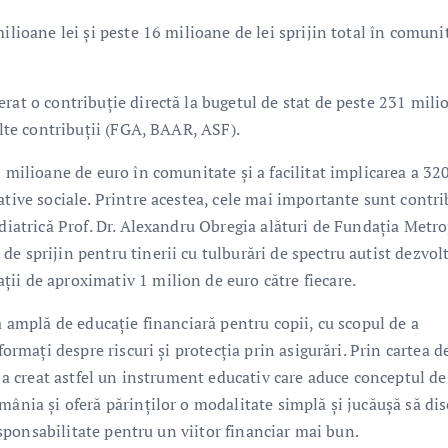
ilioane lei și peste 16 milioane de lei sprijin total în comuni
rat o contribuție directă la bugetul de stat de peste 231 mili
alte contribuții (FGA, BAAR, ASF).
2 milioane de euro în comunitate și a facilitat implicarea a 32
ative sociale. Printre acestea, cele mai importante sunt contri
ediatrică Prof. Dr. Alexandru Obregia alături de Fundația Metro
e sprijin pentru tinerii cu tulburări de spectru autist dezvol
ii de aproximativ 1 milion de euro către fiecare.
ă amplă de educație financiară pentru copii, cu scopul de a
formați despre riscuri și protecția prin asigurări. Prin cartea d
c a creat astfel un instrument educativ care aduce conceptul de
mânia și oferă părinților o modalitate simplă și jucăușă să di
responsabilitate pentru un viitor financiar mai bun.