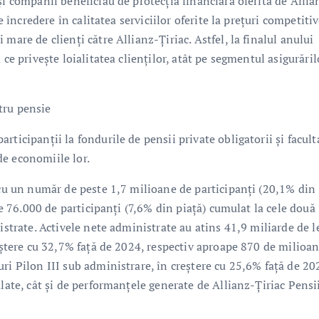
și companii beneficiau de protecția financiară oferită de Allia
e încredere în calitatea serviciilor oferite la prețuri competiti
mare de clienți către Allianz-Țiriac. Astfel, la finalul anului
ce privește loialitatea clienților, atât pe segmentul asigurăril
tru pensie
ticipanții la fondurile de pensii private obligatorii și facult
e economiile lor.
 cu un număr de peste 1,7 milioane de participanți (20,1% din
ste 76.000 de participanți (7,6% din piață) cumulat la cele două
istrate. Activele nete administrate au atins 41,9 miliarde de l
reștere cu 32,7% față de 2024, respectiv aproape 870 de milioa
ri Pilon III sub administrare, în creștere cu 25,6% față de 20
ulate, cât și de performanțele generate de Allianz-Țiriac Pensi