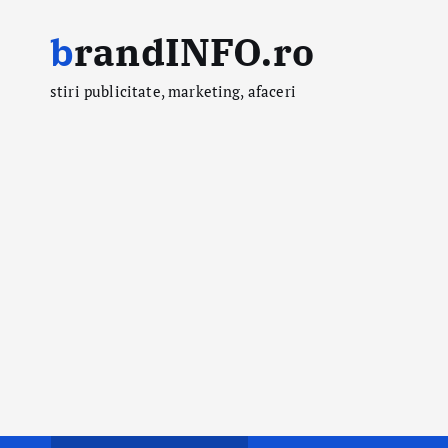
S
brandINFO.ro
k
i
stiri publicitate, marketing, afaceri
p
t
o
c
o
n
t
e
n
t