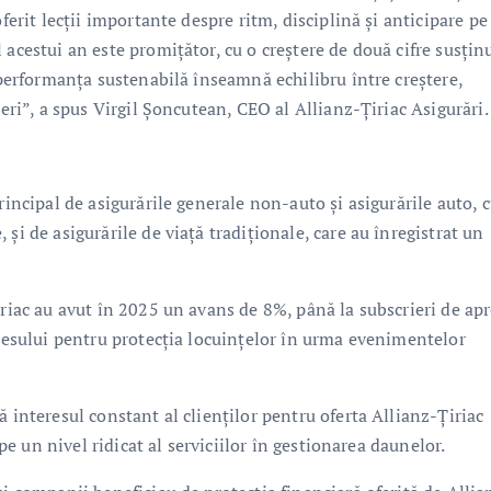
ferit lecții importante despre ritm, disciplină și anticipare pe
 acestui an este promițător, cu o creștere de două cifre susțin
, performanța sustenabilă înseamnă echilibru între creștere,
neri”, a spus Virgil Șoncutean, CEO al Allianz-Țiriac Asigurări.
rincipal de asigurările generale non-auto și asigurările auto, 
și de asigurările de viață tradiționale, care au înregistrat un
iriac au avut în 2025 un avans de 8%, până la subscrieri de ap
eresului pentru protecția locuințelor în urma evenimentelor
 interesul constant al clienților pentru oferta Allianz-Țiriac
 pe un nivel ridicat al serviciilor în gestionarea daunelor.