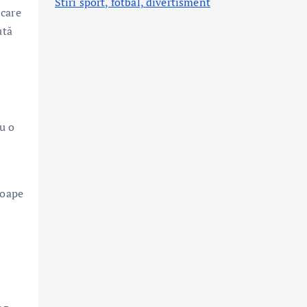
Stiri sport, fotbal,
divertisment
 care
ută
cu o
roape