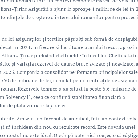
ilor din România într-un context economic marcat de volatilit
llianz-Țiriac Asigurări a ajuns la aproape 4 miliarde de lei în 
 tendințele de creștere a interesului românilor pentru protecț
 de lei asiguraților și terților păgubiți sub formă de despăgubi
decât în 2024. În fiecare zi lucrătoare a anului trecut, aproxi
, Allianz-Țiriac preluând cheltuielile în locul lor. Cheltuiala to
tite și variația rezervei de daune brute avizate și neavizate, 
în 2025. Compania a consolidat performanța principalelor sale 
 550 de milioane de lei, cumulat pentru entitățile de asigurări
igurări. Rezervele tehnice s-au situat la peste 6,6 miliarde de 
rm Solvency II, ceea ce confirmă stabilitatea financiară a
r de plată viitoare față de ei.
ferite. Am avut un început de an dificil, într-un context volat
 și să închidem din nou cu rezultate record. Este dovada unei
contextul nu este ideal. O echipă puternică reușește să câștig