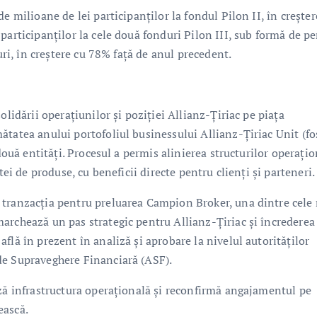
e milioane de lei participanților la fondul Pilon II, în creșter
participanților la cele două fonduri Pilon III, sub formă de pe
uri, în creștere cu 78% față de anul precedent.
olidării operațiunilor și poziției Allianz-Țiriac pe piața
ătatea anului portofoliul businessului Allianz-Țiriac Unit (fo
două entități. Procesul a permis alinierea structurilor operațio
tei de produse, cu beneficii directe pentru clienți și parteneri.
 tranzacția pentru preluarea Campion Broker, una dintre cele
archează un pas strategic pentru Allianz-Țiriac și încrederea
flă în prezent în analiză și aprobare la nivelul autorităților
de Supraveghere Financiară (ASF).
ază infrastructura operațională și reconfirmă angajamentul pe
ească.