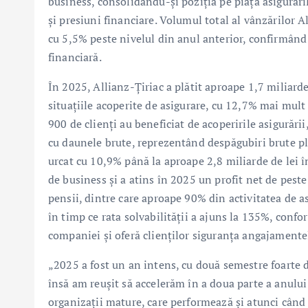
business, consolidându-și poziția pe piața asigurăr
și presiuni financiare. Volumul total al vânzărilor A
cu 5,5% peste nivelul din anul anterior, confirmând
financiară.
În 2025, Allianz-Țiriac a plătit aproape 1,7 miliarde
situațiile acoperite de asigurare, cu 12,7% mai mult 
900 de clienți au beneficiat de acoperirile asigurării
cu daunele brute, reprezentând despăgubiri brute plă
urcat cu 10,9% până la aproape 2,8 miliarde de lei 
de business și a atins în 2025 un profit net de peste
pensii, dintre care aproape 90% din activitatea de as
în timp ce rata solvabilității a ajuns la 135%, confo
companiei și oferă clienților siguranța angajamentelo
„2025 a fost un an intens, cu două semestre foarte di
însă am reușit să accelerăm în a doua parte a anului
organizații mature, care performează și atunci când 