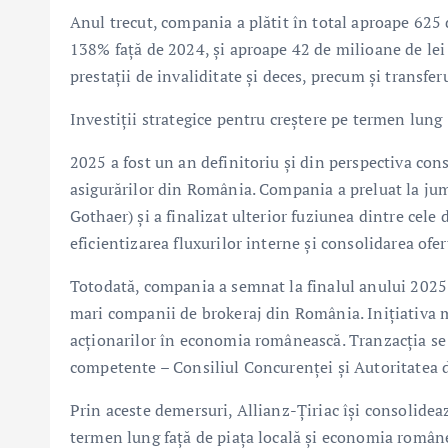
Anul trecut, compania a plătit în total aproape 625 d
138% față de 2024, și aproape 42 de milioane de lei 
prestații de invaliditate și deces, precum și transfer
Investiții strategice pentru creștere pe termen lung
2025 a fost un an definitoriu și din perspectiva cons
asigurărilor din România. Compania a preluat la jum
Gothaer) și a finalizat ulterior fuziunea dintre cele 
eficientizarea fluxurilor interne și consolidarea ofer
Totodată, compania a semnat la finalul anului 2025
mari companii de brokeraj din România. Inițiativa m
acționarilor în economia românească. Tranzacția se a
competente – Consiliul Concurenței și Autoritatea 
Prin aceste demersuri, Allianz-Țiriac își consolide
termen lung față de piața locală și economia român