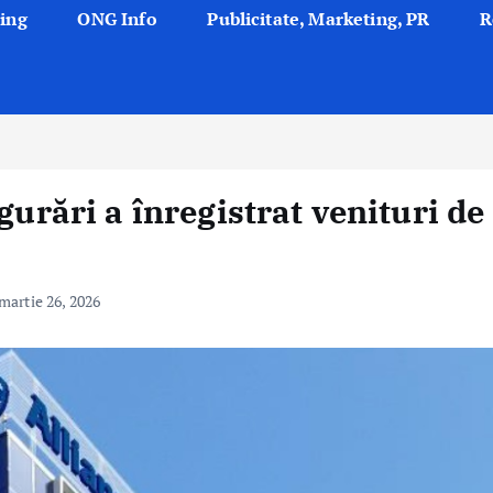
ing
ONG Info
Publicitate, Marketing, PR
R
gurări a înregistrat venituri de
martie 26, 2026