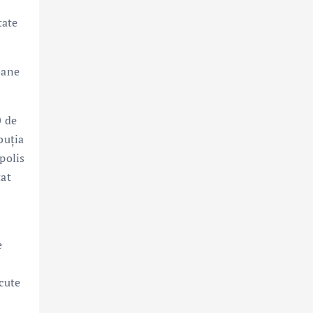
tate
oane
0 de
buția
polis
tat
e
scute