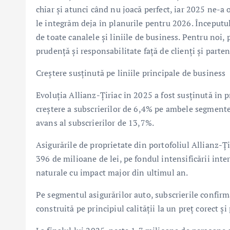
chiar și atunci când nu joacă perfect, iar 2025 ne-a o
le integrăm deja în planurile pentru 2026. Începutul
de toate canalele și liniile de business. Pentru noi
prudență și responsabilitate față de clienți și parte
Creștere susținută pe liniile principale de business
Evoluția Allianz-Țiriac în 2025 a fost susținută în p
creștere a subscrierilor de 6,4% pe ambele segmente, 
avans al subscrierilor de 13,7%.
Asigurările de proprietate din portofoliul Allianz-Ț
396 de milioane de lei, pe fondul intensificării int
naturale cu impact major din ultimul an.
Pe segmentul asigurărilor auto, subscrierile confirmă
construită pe principiul calității la un preț corect și