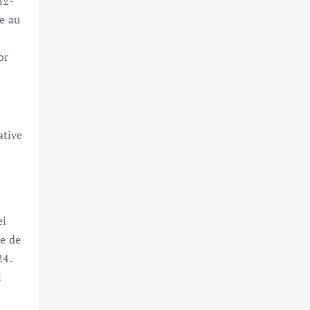
nz-
ve au
or
ative
ei
ne de
24.
i