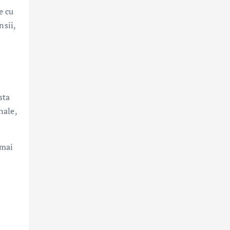
e cu
nsii,
sta
nale,
 mai