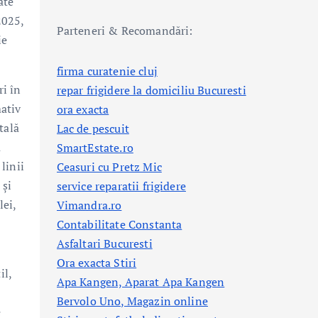
ate
2025,
Parteneri & Recomandări:
ie
firma curatenie cluj
ri în
repar frigidere la domiciliu Bucuresti
mativ
ora exacta
tală
Lac de pescuit
a
SmartEstate.ro
linii
Ceasuri cu Pretz Mic
 și
service reparatii frigidere
lei,
Vimandra.ro
Contabilitate Constanta
Asfaltari Bucuresti
Ora exacta Stiri
il,
Apa Kangen, Aparat Apa Kangen
Bervolo Uno, Magazin online
e