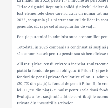
La finalul lui 2025, peste 1,7 milioane de persoane 
Țiriac Asigurări. Reputația solidă și nivelul ridicat d
fost elementele cheie care au atras un număr tot mai 
2025, compania și-a păstrat statutul de lider în ceea 
generale, cât și pe cel al asigurărilor de viață.
Poziție puternică în administrarea economiilor pen
Totodată, în 2025 compania a continuat să susțină par
să economisească pentru pensie sau să beneficieze d
Allianz-Țiriac Pensii Private a încheiat anul trecut
piață) la fondul de pensii obligatorii Pilon II și pe
fonduri de pensii private facultative Pilon III admin
(20,7% din piață) la fondul de pensii Pilon II, în c
lei (11,7% din piață) cumulat pentru cele două fondu
Evoluția a fost susținută atât de contribuțiile acum
Private din investițiile activelor.