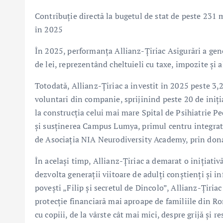
Contribuție directă la bugetul de stat de peste 231 m
în 2025
În 2025, performanța Allianz-Țiriac Asigurări a gene
de lei, reprezentând cheltuieli cu taxe, impozite și 
Totodată, Allianz-Țiriac a investit în 2025 peste 3,
voluntari din companie, sprijinind peste 20 de iniți
la construcția celui mai mare Spital de Psihiatrie P
și susținerea Campus Lumya, primul centru integrat d
de Asociația NIA Neurodiversity Academy, prin donaț
În același timp, Allianz-Țiriac a demarat o inițiativ
dezvolta generații viitoare de adulți conștienți și in
povești „Filip și secretul de Dincolo”, Allianz-Țiria
protecție financiară mai aproape de familiile din Ro
cu copiii, de la vârste cât mai mici, despre grijă și 