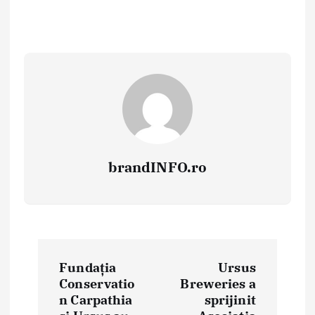
brandINFO.ro
N
Fundația
Ursus
a
Conservatio
Breweries a
n Carpathia
sprijinit
v