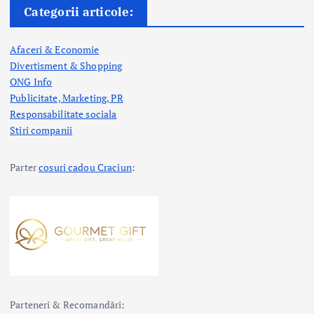
Categorii articole:
Afaceri & Economie
Divertisment & Shopping
ONG Info
Publicitate, Marketing, PR
Responsabilitate sociala
Stiri companii
Parter
cosuri cadou Craciun
:
Parteneri & Recomandări: