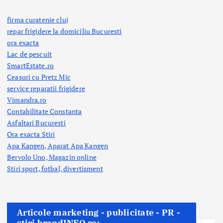
firma curatenie cluj
repar frigidere la domiciliu Bucuresti
ora exacta
Lac de pescuit
SmartEstate.ro
Ceasuri cu Pretz Mic
service reparatii frigidere
Vimandra.ro
Contabilitate Constanta
Asfaltari Bucuresti
Ora exacta Stiri
Apa Kangen, Aparat Apa Kangen
Bervolo Uno, Magazin online
Stiri sport, fotbal,
divertisment
Articole marketing - publicitate - PR -
stiri brandINFO.ro: