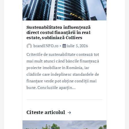
c
o
l
Sustenabilitatea influențează
direct costul finanțării în real
estate, subliniază Colliers
e
brandINFO.ro
iulie 5, 2026
Criteriile de sustenabilitate contează tot
mai mult atunci când băncile finanțează
proiecte imobiliare în România, iar
clădirile care îndeplinesc standardele de
finanțare verde pot obține condiții mai
bune. Concluziile aparțin…
Citeste articolul