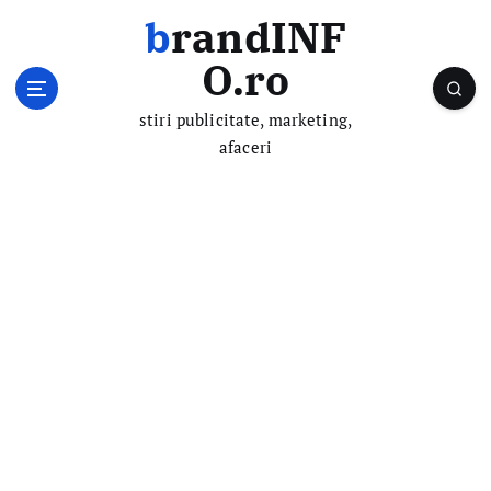
S
brandINF
k
i
O.ro
p
t
stiri publicitate, marketing,
o
afaceri
c
o
n
t
e
n
t