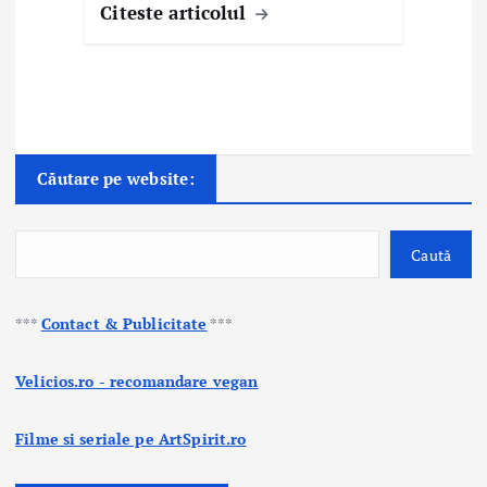
Citeste articolul
Căutare pe website:
Caută
***
Contact & Publicitate
***
Velicios.ro - recomandare vegan
Filme si seriale pe ArtSpirit.ro