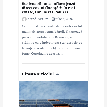
l
Sustenabilitatea influențează
direct costul finanțării în real
estate, subliniază Colliers
e
brandINFO.ro
iulie 5, 2026
Criteriile de sustenabilitate contează tot
mai mult atunci când băncile finanțează
proiecte imobiliare în România, iar
clădirile care îndeplinesc standardele de
finanțare verde pot obține condiții mai
bune. Concluziile aparțin…
Citeste articolul