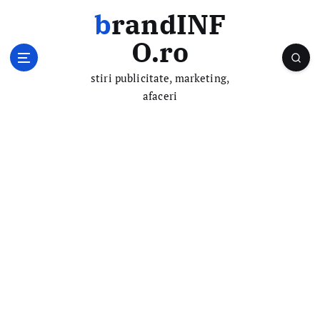
S
brandINF
k
i
O.ro
p
t
stiri publicitate, marketing,
o
afaceri
c
o
n
t
e
n
t