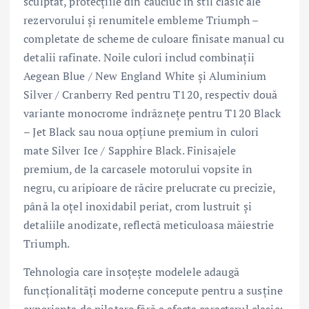
sculptat, protecțiile din cauciuc în stil clasic ale
rezervorului și renumitele embleme Triumph –
completate de scheme de culoare finisate manual cu
detalii rafinate. Noile culori includ combinații
Aegean Blue / New England White și Aluminium
Silver / Cranberry Red pentru T120, respectiv două
variante monocrome îndrăznețe pentru T120 Black
– Jet Black sau noua opțiune premium în culori
mate Silver Ice / Sapphire Black. Finisajele
premium, de la carcasele motorului vopsite în
negru, cu aripioare de răcire prelucrate cu precizie,
până la oțel inoxidabil periat, crom lustruit și
detaliile anodizate, reflectă meticuloasa măiestrie
Triumph.
Tehnologia care însoțește modelele adaugă
funcționalități moderne concepute pentru a susține