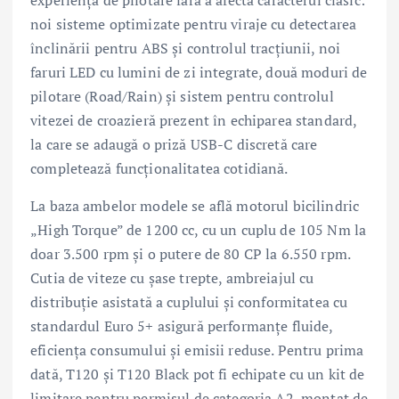
experiența de pilotare fără a afecta caracterul clasic:
noi sisteme optimizate pentru viraje cu detectarea
înclinării pentru ABS și controlul tracțiunii, noi
faruri LED cu lumini de zi integrate, două moduri de
pilotare (Road/Rain) și sistem pentru controlul
vitezei de croazieră prezent în echiparea standard,
la care se adaugă o priză USB-C discretă care
completează funcționalitatea cotidiană.
La baza ambelor modele se află motorul bicilindric
„High Torque” de 1200 cc, cu un cuplu de 105 Nm la
doar 3.500 rpm și o putere de 80 CP la 6.550 rpm.
Cutia de viteze cu șase trepte, ambreiajul cu
distribuție asistată a cuplului și conformitatea cu
standardul Euro 5+ asigură performanțe fluide,
eficiența consumului și emisii reduse. Pentru prima
dată, T120 și T120 Black pot fi echipate cu un kit de
limitare pentru permisul de categoria A2, montat de