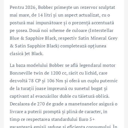
Pentru 2026, Bobber primește un rezervor sculptat
mai mare, de 14 litri și un aspect actualizat, cu o
postură mai impunătoare și o prezență accentuată
pe șosea. Două noi scheme de culoare (Interstellar
Blue & Sapphire Black, respectiv Satin Mineral Grey
& Satin Sapphire Black) completează opțiunea
clasică Jet Black.
La baza modelului Bobber se află legendarul motor
Bonneville twin de 1200 cc, răcit cu lichid, care
dezvoltă 78 CP și 106 Nm și oferă un cuplu puternic
de la turații joase împreună cu sunetul bogat și
captivant al evacuărilor duble cu tăietură oblică.
Decalarea de 270 de grade a manetoanelor asigură o
livrare a puterii promptă și plină de caracter, în
timp ce respectarea standardului Euro 5+
garantează emisii reduse și eficiența consumului. În