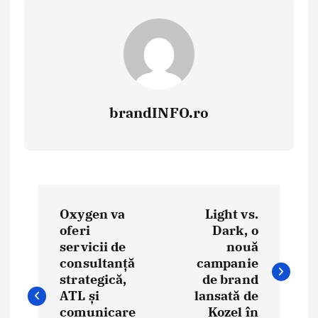
brandINFO.ro
N
Oxygen va
Light vs.
a
oferi
Dark, o
servicii de
nouă
v
consultanță
campanie
i
strategică,
de brand
ATL și
lansată de
g
comunicare
Kozel în