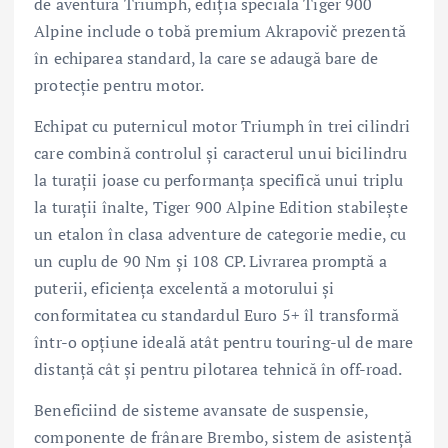
de aventură Triumph, ediția specială Tiger 900
Alpine include o tobă premium Akrapovič prezentă
în echiparea standard, la care se adaugă bare de
protecție pentru motor.
Echipat cu puternicul motor Triumph în trei cilindri
care combină controlul și caracterul unui bicilindru
la turații joase cu performanța specifică unui triplu
la turații înalte, Tiger 900 Alpine Edition stabilește
un etalon în clasa adventure de categorie medie, cu
un cuplu de 90 Nm și 108 CP. Livrarea promptă a
puterii, eficiența excelentă a motorului și
conformitatea cu standardul Euro 5+ îl transformă
într-o opțiune ideală atât pentru touring-ul de mare
distanță cât și pentru pilotarea tehnică în off-road.
Beneficiind de sisteme avansate de suspensie,
componente de frânare Brembo, sistem de asistență