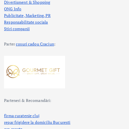
Divertisment & Shopping
ONG Info
Publicitate, Marketing, PR
Responsabilitate sociala
Stiri companii
Parter
cosuri cadou Craciun
:
Parteneri & Recomandări:
firma curatenie cluj
repar frigidere la domiciliu Bucuresti
ora exacta