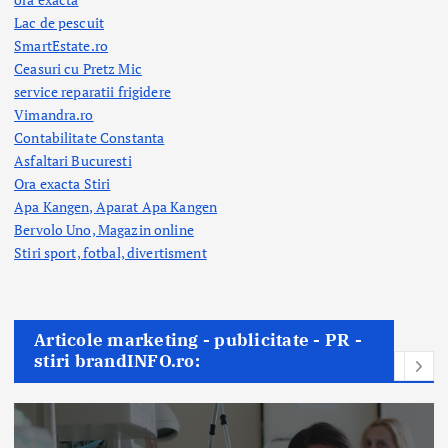
Lac de pescuit
SmartEstate.ro
Ceasuri cu Pretz Mic
service reparatii frigidere
Vimandra.ro
Contabilitate Constanta
Asfaltari Bucuresti
Ora exacta Stiri
Apa Kangen, Aparat Apa Kangen
Bervolo Uno, Magazin online
Stiri sport, fotbal,
divertisment
Articole marketing - publicitate - PR -
stiri brandINFO.ro: