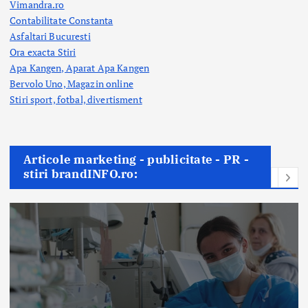
Vimandra.ro
Contabilitate Constanta
Asfaltari Bucuresti
Ora exacta Stiri
Apa Kangen, Aparat Apa Kangen
Bervolo Uno, Magazin online
Stiri sport, fotbal,
divertisment
Articole marketing - publicitate - PR -
stiri brandINFO.ro: