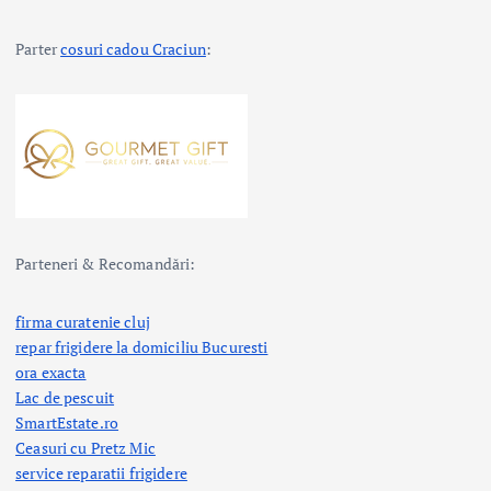
Parter
cosuri cadou Craciun
:
Parteneri & Recomandări:
firma curatenie cluj
repar frigidere la domiciliu Bucuresti
ora exacta
Lac de pescuit
SmartEstate.ro
Ceasuri cu Pretz Mic
service reparatii frigidere