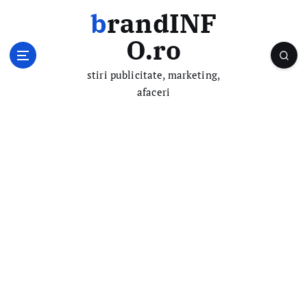
S
brandINF
k
i
O.ro
p
t
stiri publicitate, marketing,
o
afaceri
c
o
n
t
e
n
t