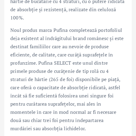
hârtie de bucătărie cu 4 straturi, cu o putere ridicată
de absorbție și rezistență, realizate din celuloză
100%.
Noul produs marca Pufina completează portofoliul
deja existent al îndrăgitului brand românesc și este
destinat familiilor care au nevoie de produse
eficiente, de calitate, care curăță suprafețele în
profunzime. Pufina SELECT este unul dintre
primele produse de curățenie de tip rolă cu 4
straturi de hârtie (265 de foi) disponibile pe piață,
care oferă o capacitate de absorbție ridicată, astfel
încât să fie suficientă folosirea unei singure foi
pentru curătarea suprafețelor, mai ales în
momentele în care în mod normal ar fi necesare
două sau chiar trei foi pentru îndepartarea
murdăriei sau absorbția lichidelor.