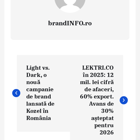
brandINFO.ro
N
Light vs.
LEKTRI.CO
a
Dark, o
în 2025: 12
nouă
mil. lei cifră
v
campanie
de afaceri,
i
de brand
60% export.
lansată de
Avans de
g
Kozel în
30%
România
așteptat
a
pentru
2026
r