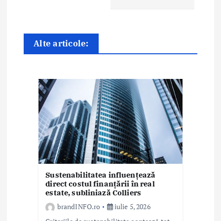
e
î
Alte articole:
n
a
r
t
i
c
o
Sustenabilitatea influențează
direct costul finanțării în real
l
estate, subliniază Colliers
e
brandINFO.ro
iulie 5, 2026