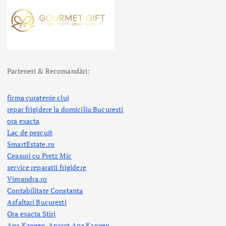
Parteneri & Recomandări:
firma curatenie cluj
repar frigidere la domiciliu Bucuresti
ora exacta
Lac de pescuit
SmartEstate.ro
Ceasuri cu Pretz Mic
service reparatii frigidere
Vimandra.ro
Contabilitate Constanta
Asfaltari Bucuresti
Ora exacta Stiri
Apa Kangen, Aparat Apa Kangen