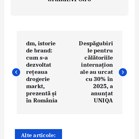
N
dm, istorie
Despăgubiri
a
de brand:
le pentru
cum s-a
călătoriile
v
dezvoltat
internațion
i
rețeaua
ale au urcat
drogerie
cu 30% în
g
markt,
2025, a
prezentă și
anunțat
a
în România
UNIQA
r
e
î
Alte articole: