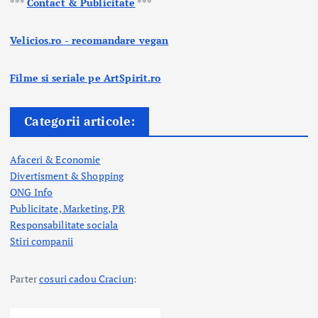
***
Contact & Publicitate
***
Velicios.ro - recomandare vegan
Filme si seriale pe ArtSpirit.ro
Categorii articole:
Afaceri & Economie
Divertisment & Shopping
ONG Info
Publicitate, Marketing, PR
Responsabilitate sociala
Stiri companii
Parter
cosuri cadou Craciun
: