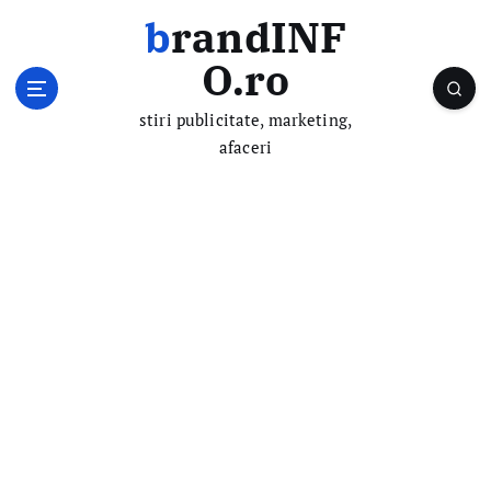
S
brandINF
k
i
O.ro
p
t
stiri publicitate, marketing,
o
afaceri
c
o
n
t
e
n
t