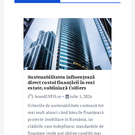
n
a
r
t
i
c
Sustenabilitatea influențează
o
direct costul finanțării în real
estate, subliniază Colliers
l
brandINFO.ro
iulie 5, 2026
e
Criteriile de sustenabilitate contează tot
mai mult atunci când băncile finanțează
proiecte imobiliare în România, iar
clădirile care îndeplinesc standardele de
finanțare verde pot obține condiții mai