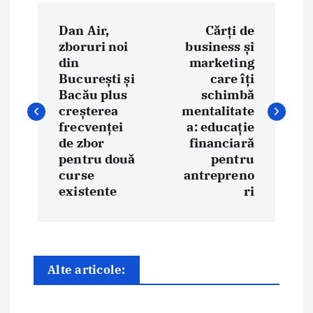
N
Dan Air,
Cărți de
a
zboruri noi
business și
din
marketing
v
București și
care îți
i
Bacău plus
schimbă
creșterea
mentalitate
g
frecvenței
a: educație
de zbor
financiară
a
pentru două
pentru
curse
antrepreno
r
existente
ri
e
î
n
Alte articole:
a