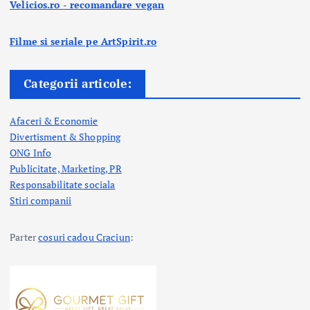
Velicios.ro - recomandare vegan
Filme si seriale pe ArtSpirit.ro
Categorii articole:
Afaceri & Economie
Divertisment & Shopping
ONG Info
Publicitate, Marketing, PR
Responsabilitate sociala
Stiri companii
Parter
cosuri cadou Craciun
: