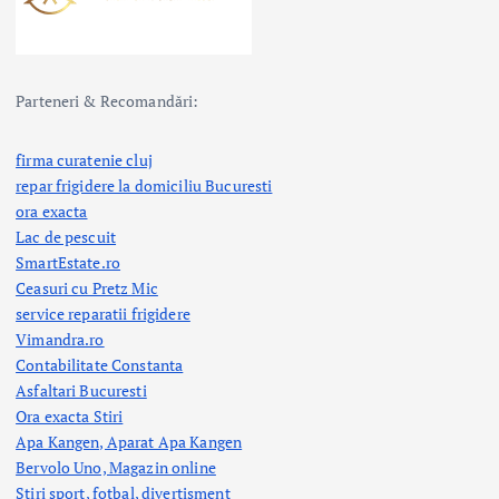
Parteneri & Recomandări:
firma curatenie cluj
repar frigidere la domiciliu Bucuresti
ora exacta
Lac de pescuit
SmartEstate.ro
Ceasuri cu Pretz Mic
service reparatii frigidere
Vimandra.ro
Contabilitate Constanta
Asfaltari Bucuresti
Ora exacta Stiri
Apa Kangen, Aparat Apa Kangen
Bervolo Uno, Magazin online
Stiri sport, fotbal,
divertisment