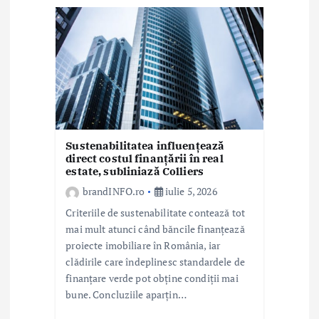
r
t
i
c
o
l
Sustenabilitatea influențează
direct costul finanțării în real
estate, subliniază Colliers
e
brandINFO.ro
iulie 5, 2026
Criteriile de sustenabilitate contează tot
mai mult atunci când băncile finanțează
proiecte imobiliare în România, iar
clădirile care îndeplinesc standardele de
finanțare verde pot obține condiții mai
bune. Concluziile aparțin…