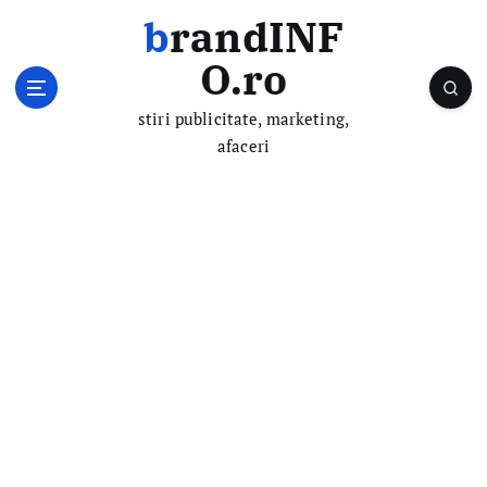
S
brandINF
k
i
O.ro
p
t
stiri publicitate, marketing,
o
afaceri
c
o
n
t
e
n
t