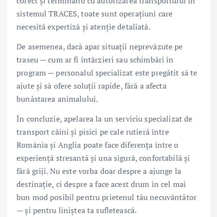
corect și terminând cu autorizarea transportului în
sistemul TRACES, toate sunt operațiuni care
necesită expertiză și atenție detaliată.
De asemenea, dacă apar situații neprevăzute pe
traseu — cum ar fi întârzieri sau schimbări în
program — personalul specializat este pregătit să te
ajute și să ofere soluții rapide, fără a afecta
bunăstarea animalului.
În concluzie, apelarea la un serviciu specializat de
transport câini și pisici pe cale rutieră între
România și Anglia poate face diferența între o
experiență stresantă și una sigură, confortabilă și
fără griji. Nu este vorba doar despre a ajunge la
destinație, ci despre a face acest drum în cel mai
bun mod posibil pentru prietenul tău necuvântător
— și pentru liniștea ta sufletească.