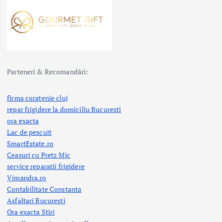
Parteneri & Recomandări:
firma curatenie cluj
repar frigidere la domiciliu Bucuresti
ora exacta
Lac de pescuit
SmartEstate.ro
Ceasuri cu Pretz Mic
service reparatii frigidere
Vimandra.ro
Contabilitate Constanta
Asfaltari Bucuresti
Ora exacta Stiri