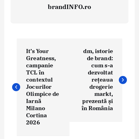
brandINFO.ro
N
It’s Your
dm, istorie
a
Greatness,
de brand:
campanie
cum s-a
v
TCL în
dezvoltat
i
contextul
rețeaua
Jocurilor
drogerie
g
Olimpice de
markt,
Iarnă
prezentă și
a
Milano
în România
Cortina
r
2026
e