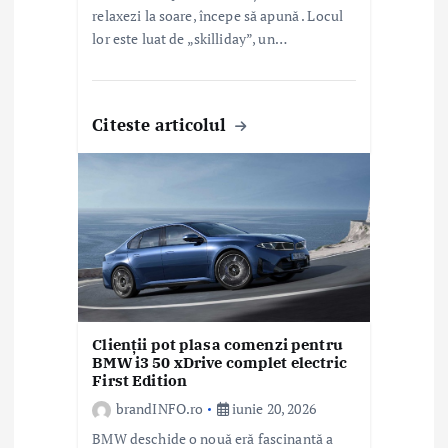
relaxezi la soare, începe să apună . Locul
lor este luat de „skilliday”, un…
Citeste articolul
Clienții pot plasa comenzi pentru
BMW i3 50 xDrive complet electric
First Edition
brandINFO.ro
iunie 20, 2026
BMW deschide o nouă eră fascinantă a