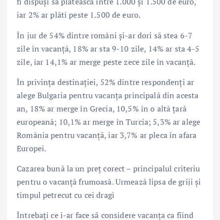
fi dispuși să plătească între 1.000 și 1.500 de euro,
iar 2% ar plăti peste 1.500 de euro.
În jur de 54% dintre români și-ar dori să stea 6-7
zile în vacanță, 18% ar sta 9-10 zile, 14% ar sta 4-5
zile, iar 14,1% ar merge peste zece zile în vacanță.
În privința destinației, 52% dintre respondenți ar
alege Bulgaria pentru vacanța principală din acesta
an, 18% ar merge în Grecia, 10,5% în o altă țară
europeană; 10,1% ar merge în Turcia; 5,3% ar alege
România pentru vacanță, iar 3,7% ar pleca în afara
Europei.
Cazarea bună la un preț corect – principalul criteriu
pentru o vacanță frumoasă. Urmează lipsa de griji și
timpul petrecut cu cei dragi
Întrebați ce i-ar face să considere vacanța ca fiind