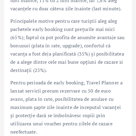
luni înainte, 11% cu 2 luni înainte, iar 7,8% aleg
vacanțele cu doar câteva zile înainte (last minute).
Principalele motive pentru care turiștii aleg aleg
pachetele early booking sunt prețurile mai mici
(65%); faptul ca pot profita de anumite avantaje sau
bonusuri (plata în rate, upgrade), confortul că
vacanța a fost deja planificată (35%) și posibilitatea
de a alege dintre cele mai bune opțiuni de cazare si
destinații (25%).
Pentru perioada de early booking, Travel Planner a
lansat servicii precum rezervare cu 50 de euro
avans, plata în rate, posibilitatea de anulare cu
maximum șapte zile înainte de începutul vacanței
și protecție dacă se îmbolnăvesc copiii prin
utilizarea unui voucher pentru zilele de cazare
neefectuate.