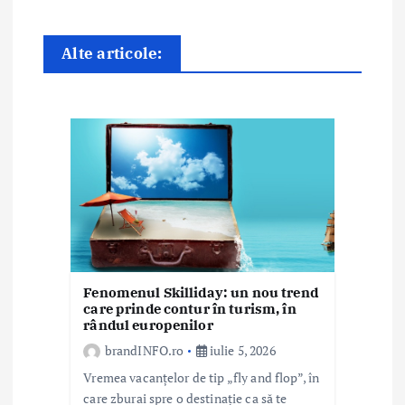
î
n
Alte articole:
a
r
t
i
c
o
Fenomenul Skilliday: un nou trend
l
care prinde contur în turism, în
rândul europenilor
e
brandINFO.ro
iulie 5, 2026
Vremea vacanțelor de tip „fly and flop”, în
care zburai spre o destinație ca să te