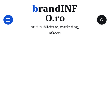
S
brandINF
k
i
O.ro
p
t
stiri publicitate, marketing,
o
afaceri
c
o
n
t
e
n
t