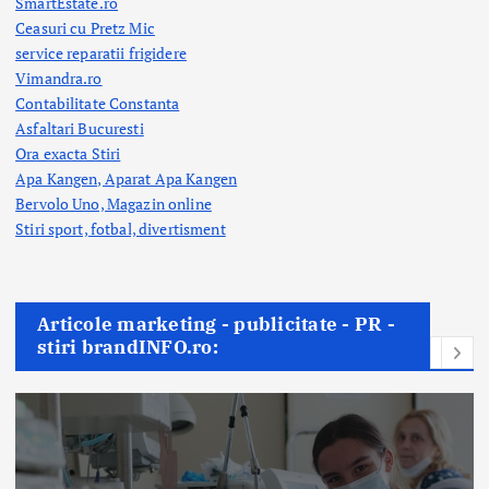
SmartEstate.ro
Ceasuri cu Pretz Mic
service reparatii frigidere
Vimandra.ro
Contabilitate Constanta
Asfaltari Bucuresti
Ora exacta Stiri
Apa Kangen, Aparat Apa Kangen
Bervolo Uno, Magazin online
Stiri sport, fotbal,
divertisment
Articole marketing - publicitate - PR -
stiri brandINFO.ro: