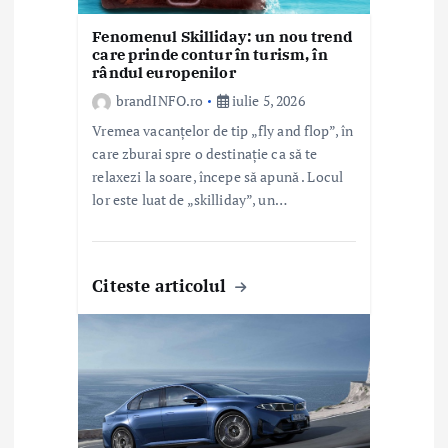
o
Fenomenul Skilliday: un nou trend
l
care prinde contur în turism, în
rândul europenilor
e
brandINFO.ro
iulie 5, 2026
Vremea vacanțelor de tip „fly and flop”, în
care zburai spre o destinație ca să te
relaxezi la soare, începe să apună . Locul
lor este luat de „skilliday”, un…
Citeste articolul