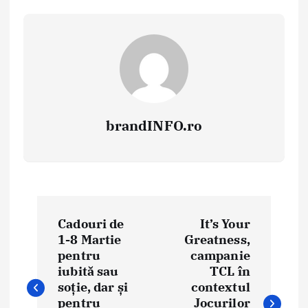
brandINFO.ro
N
Cadouri de
It’s Your
a
1-8 Martie
Greatness,
pentru
campanie
v
iubită sau
TCL în
i
soție, dar și
contextul
pentru
Jocurilor