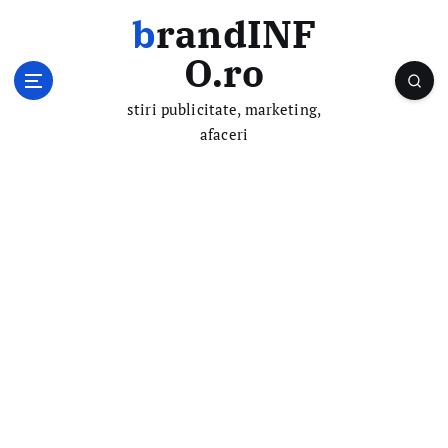
S
brandINF
k
i
O.ro
p
t
stiri publicitate, marketing,
o
afaceri
c
o
n
t
e
n
t