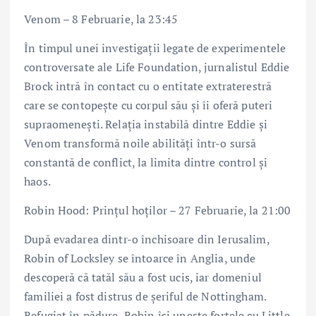
Venom – 8 Februarie, la 23:45
În timpul unei investigații legate de experimentele
controversate ale Life Foundation, jurnalistul Eddie
Brock intră în contact cu o entitate extraterestră
care se contopește cu corpul său și îi oferă puteri
supraomenești. Relația instabilă dintre Eddie și
Venom transformă noile abilități într-o sursă
constantă de conflict, la limita dintre control și
haos.
Robin Hood: Prințul hoților – 27 Februarie, la 21:00
După evadarea dintr-o închisoare din Ierusalim,
Robin of Locksley se întoarce în Anglia, unde
descoperă că tatăl său a fost ucis, iar domeniul
familiei a fost distrus de șeriful de Nottingham.
Refugiat în pădure, Robin își unește forțele cu Little