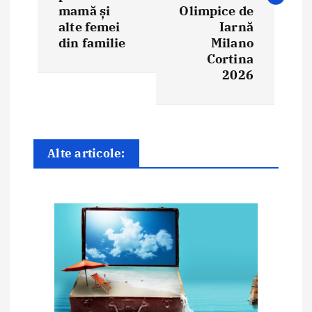
g
mamă și
Olimpice de
alte femei
Iarnă
a
din familie
Milano
Cortina
r
2026
e
î
n
Alte articole:
a
r
t
i
c