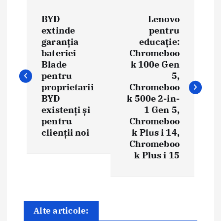
N
BYD
Lenovo
a
extinde
pentru
garanția
educație:
v
bateriei
Chromeboo
i
Blade
k 100e Gen
pentru
5,
g
proprietarii
Chromeboo
BYD
k 500e 2-in-
a
existenți și
1 Gen 5,
pentru
Chromeboo
r
clienții noi
k Plus i 14,
e
Chromeboo
k Plus i 15
î
n
a
Alte articole: