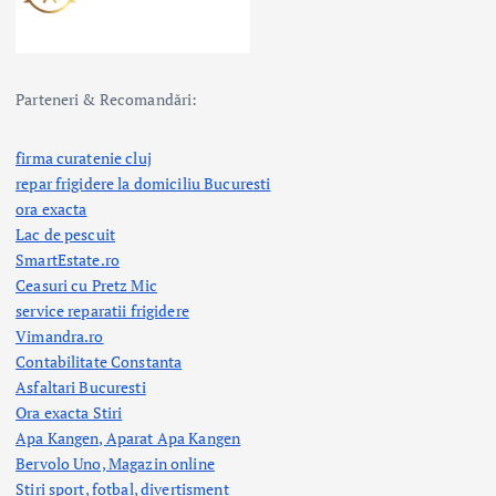
Parteneri & Recomandări:
firma curatenie cluj
repar frigidere la domiciliu Bucuresti
ora exacta
Lac de pescuit
SmartEstate.ro
Ceasuri cu Pretz Mic
service reparatii frigidere
Vimandra.ro
Contabilitate Constanta
Asfaltari Bucuresti
Ora exacta Stiri
Apa Kangen, Aparat Apa Kangen
Bervolo Uno, Magazin online
Stiri sport, fotbal,
divertisment