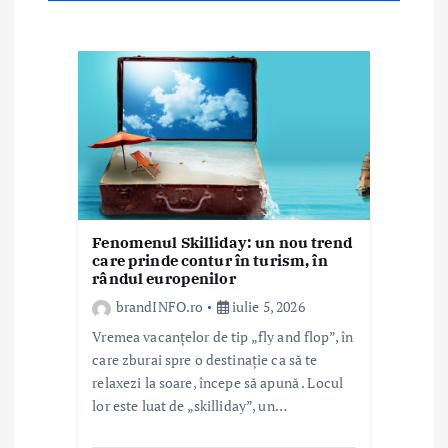
r
t
i
c
o
l
e
Fenomenul Skilliday: un nou trend
care prinde contur în turism, în
rândul europenilor
brandINFO.ro
iulie 5, 2026
Vremea vacanțelor de tip „fly and flop”, în
care zburai spre o destinație ca să te
relaxezi la soare, începe să apună . Locul
lor este luat de „skilliday”, un…