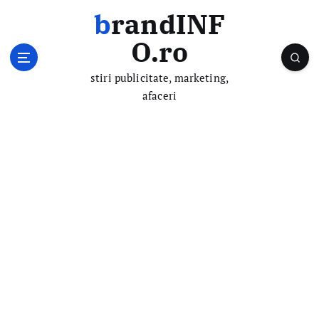
S
brandINF
k
i
O.ro
p
t
stiri publicitate, marketing,
o
afaceri
c
o
n
t
e
n
t