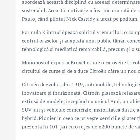
abordează această disciplină cu aceeași determinare
sustenabil. Această motivație a fost încununată de s
Paulo, când pilotul Nick Cassidy a urcat pe podium.
Formula E întruchipează spiritul vremurilor: o compe
centrul orașelor și adaptată unui public tânăr, conec
tehnologică și mediatică remarcabilă, precum și o sur
Monopostul expus la Bruxelles are o caroserie trico
circuitul de curse și de a duce Citroën către un nou 
Citroën dezvoltă, din 1919, automobile, tehnologii și
inovatoare și îndrăzneață, Citroën plasează relaxarea
extinsă de modele, începând cu unicul Ami, un obiec
SUV-uri și vehicule comerciale, majoritatea dintre a
hybrid. Pionier în ceea ce privește serviciile și aten
prezentă în 101 țări cu o rețea de 6200 puncte de vâ