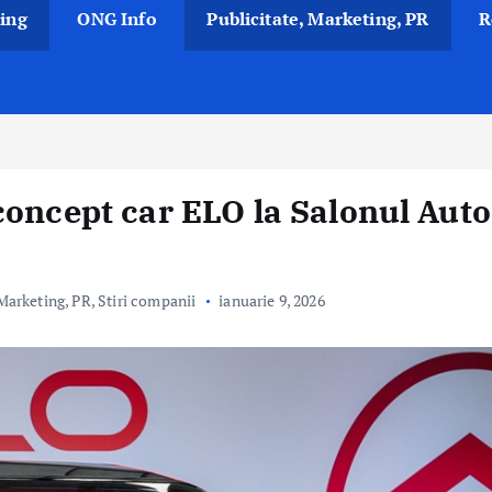
ing
ONG Info
Publicitate, Marketing, PR
R
concept car ELO la Salonul Auto
 Marketing, PR
,
Stiri companii
ianuarie 9, 2026