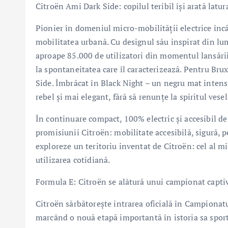
Citroën Ami Dark Side: copilul teribil își arată latu
Pionier în domeniul micro-mobilității electrice înc
mobilitatea urbană. Cu designul său inspirat din lum
aproape 85.000 de utilizatori din momentul lansării
la spontaneitatea care îl caracterizează. Pentru Bru
Side. Îmbrăcat în Black Night – un negru mat intens
rebel și mai elegant, fără să renunțe la spiritul vese
În continuare compact, 100% electric și accesibil de 
promisiunii Citroën: mobilitate accesibilă, sigură, 
exploreze un teritoriu inventat de Citroën: cel al mi
utilizarea cotidiană.
Formula E: Citroën se alătură unui campionat capti
Citroën sărbătorește intrarea oficială în Campionat
marcând o nouă etapă importantă în istoria sa spor