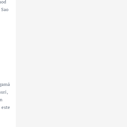
 mod
a Sao
 gamă
uri,
in
n este