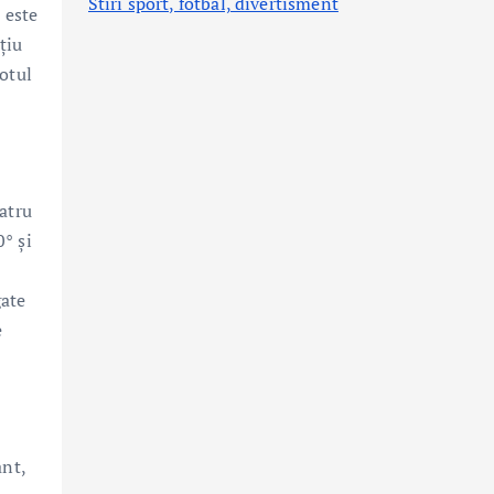
Stiri sport, fotbal,
divertisment
 este
țiu
otul
atru
0° și
gate
e
ant,