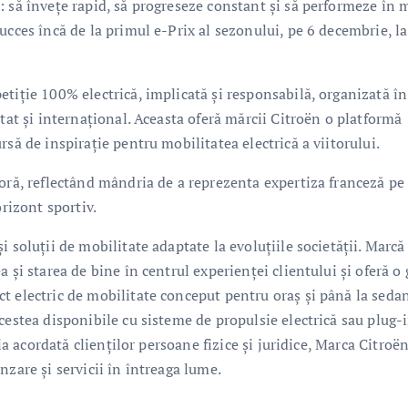
: să învețe rapid, să progreseze constant și să performeze în
ucces încă de la primul e-Prix al sezonului, pe 6 decembrie, l
tiție 100% electrică, implicată și responsabilă, organizată în
tat și internațional. Aceasta oferă mărcii Citroën o platformă
să de inspirație pentru mobilitatea electrică a viitorului.
loră, reflectând mândria de a reprezenta expertiza franceză pe
orizont sportiv.
 soluții de mobilitate adaptate la evoluțiile societății. Marcă
 și starea de bine în centrul experienței clientului și oferă o
t electric de mobilitate conceput pentru oraș și până la sedan
cestea disponibile cu sisteme de propulsie electrică sau plug-
ția acordată clienților persoane fizice și juridice, Marca Citroë
nzare și servicii în întreaga lume.