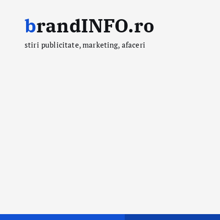
S
brandINFO.ro
k
i
stiri publicitate, marketing, afaceri
p
t
o
c
o
n
t
e
n
t