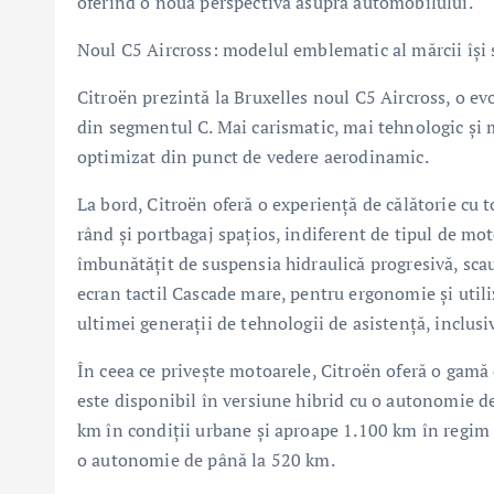
oferind o nouă perspectivă asupra automobilului.
Noul C5 Aircross: modelul emblematic al mărcii își
Citroën prezintă la Bruxelles noul C5 Aircross, o ev
din segmentul C. Mai carismatic, mai tehnologic și m
optimizat din punct de vedere aerodinamic.
La bord, Citroën oferă o experiență de călătorie cu t
rând și portbagaj spațios, indiferent de tipul de mo
îmbunătățit de suspensia hidraulică progresivă, sc
ecran tactil Cascade mare, pentru ergonomie și utili
ultimei generații de tehnologii de asistență, inclusi
În ceea ce privește motoarele, Citroën oferă o gamă 
este disponibil în versiune hibrid cu o autonomie d
km în condiții urbane și aproape 1.100 km în regim mi
o autonomie de până la 520 km.