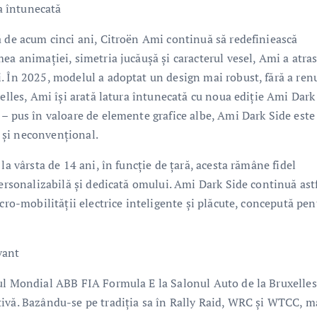
ra întunecată
ă de acum cinci ani, Citroën Ami continuă să redefiniească
ea animației, simetria jucăușă și caracterul vesel, Ami a atra
. În 2025, modelul a adoptat un design mai robust, fără a ren
xelles, Ami își arată latura întunecată cu noua ediție Ami Dark
 – pus în valoare de elemente grafice albe, Ami Dark Side este
l și neconvențional.
la vârsta de 14 ani, în funcție de țară, acesta rămâne fidel
personalizabilă și dedicată omului. Ami Dark Side continuă astf
cro-mobilității electrice inteligente și plăcute, concepută pen
vant
ul Mondial ABB FIA Formula E la Salonul Auto de la Bruxelles
tivă. Bazându-se pe tradiția sa în Rally Raid, WRC și WTCC, m