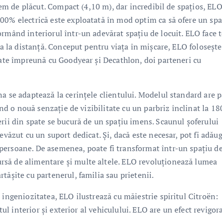
trem de plăcut. Compact (4,10 m), dar incredibil de spațios, ELO
00% electrică este exploatată în mod optim ca să ofere un spa
rmând interiorul într-un adevărat spațiu de locuit. ELO face t
ca la distanță. Conceput pentru viața în mișcare, ELO folosește
tate împreună cu Goodyear și Decathlon, doi parteneri cu
a se adaptează la cerințele clientului. Modelul standard are p
ind o nouă senzație de vizibilitate cu un parbriz înclinat la 18
rii din spate se bucură de un spațiu imens. Scaunul șoferului
evăzut cu un suport dedicat. Și, dacă este necesar, pot fi adău
persoane. De asemenea, poate fi transformat într-un spațiu d
să de alimentare și multe altele. ELO revoluționează lumea
tășite cu partenerul, familia sau prietenii.
 ingeniozitatea, ELO ilustrează cu măiestrie spiritul Citroën:
tul interior și exterior al vehiculului. ELO are un efect revigor