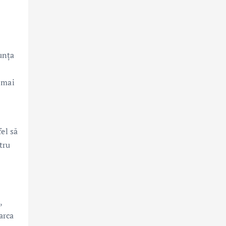
s
unța
 mai
el să
tru
,
arca