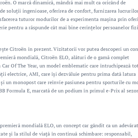
 Citroën. O marcă dinamică, mândră mai mult ca oricând de
 de soluții ingenioase, oferirea de confort, furnizarea lucrurilo
tisfacerea tuturor modurilor de a experimenta mașina prin ofer
serie pentru a răspunde cât mai bine cerințelor persoanelor fizi
iește Citroën în prezent. Vizitatorii vor putea descoperi un co
 premieră mondială, Citroën ELO, alături de o gamă complet
ia Car Of The Year, un model emblematic care întruchipează tot
ii electrice, AMI, care își dezvăluie pentru prima dată latura
, și un monopost care reînvie pasiunea pentru sporturile cu m
BB Formula E, marcată de un podium în primul e-Prix al sezo
n premieră mondială ELO, un concept car gândit ca un adevăra
ate și la stilul de viață în continuă schimbare: responsabil,