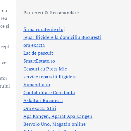
r cu
Parteneri & Recomandări:
irea
ce și
firma curatenie cluj
repar frigidere la domiciliu Bucuresti
ora exacta
ncept
Lac de pescuit
SmartEstate.ro
 ce
Ceasuri cu Pretz Mic
service reparatii frigidere
otor
Vimandra.ro
nului
Contabilitate Constanta
Asfaltari Bucuresti
Ora exacta Stiri
Apa Kangen, Aparat Apa Kangen
t
Bervolo Uno, Magazin online