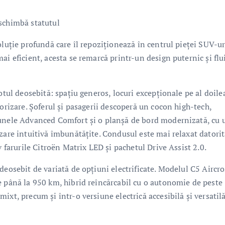
 schimbă statutul
oluție profundă care îl repoziționează în centrul pieței SUV-ur
ai eficient, acesta se remarcă printr-un design puternic și flu
otul deosebită: spațiu generos, locuri excepționale pe al doile
torizare. Șoferul și pasagerii descoperă un cocon high-tech,
aunele Advanced Comfort și o planșă de bord modernizată, cu 
zare intuitivă îmbunătățite. Condusul este mai relaxat datori
v farurile Citroën Matrix LED și pachetul Drive Assist 2.0.
deosebit de variată de opțiuni electrificate. Modelul C5 Aircro
e până la 950 km, hibrid reîncărcabil cu o autonomie de peste
xt, precum și într-o versiune electrică accesibilă și versatilă