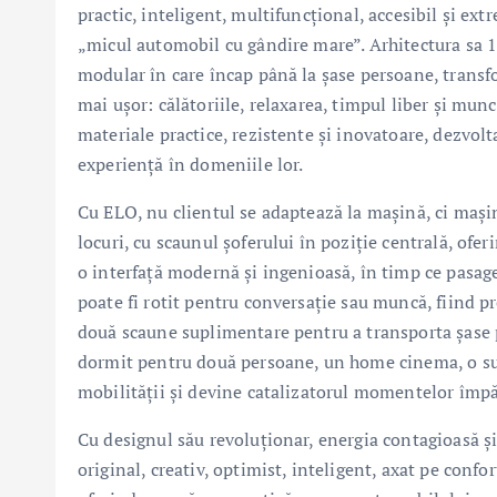
practic, inteligent, multifuncțional, accesibil și ex
„micul automobil cu gândire mare”. Arhitectura sa 1
modular în care încap până la șase persoane, transfo
mai ușor: călătoriile, relaxarea, timpul liber și mun
materiale practice, rezistente și inovatoare, dezvol
experiență în domeniile lor.
Cu ELO, nu clientul se adaptează la mașină, ci mașin
locuri, cu scaunul șoferului în poziție centrală, ofer
o interfață modernă și ingenioasă, în timp ce pasage
poate fi rotit pentru conversație sau muncă, fiind pr
două scaune suplimentare pentru a transporta șase 
dormit pentru două persoane, un home cinema, o sur
mobilității și devine catalizatorul momentelor împăr
Cu designul său revoluționar, energia contagioasă și
original, creativ, optimist, inteligent, axat pe confor