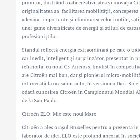
primitor, ilustrând toată creativitatea și inovația
originalitatea sa: facilitarea mobilității, conceperea
adevărat importante și eliminarea celor inutile, sa
unei game diversificate de energii și stiluri de caro
profesioniștilor.
Standul reflectă energia extraordinară pe care o tră
car inedit, inteligent și surprinzător, prezentat în
reînnoită, cu noul C5 Aircross, finalist în competiț
are Citroën mai bun, dar și pionierul micro-mobilităț
întunecată la un salon auto, în versiunea Dark Side
odată cu sosirea Citroën în Campionatul Mondial A
de la Sao Paulo.
Citroën ELO: Mic este noul Mare
Citroën a ales orașul Bruxelles pentru a prezenta î
laborator de idei. ELO este profund ancorat în societ