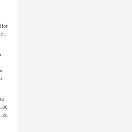
ilor
id,
a
un
tă
ss
 100
, cu