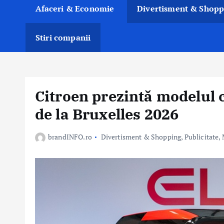
Afaceri & Economie
Divertisment & Shopp
Stiri companii
Citroen prezintă modelul 
de la Bruxelles 2026
brandINFO.ro
Divertisment & Shopping
,
Publicitate,