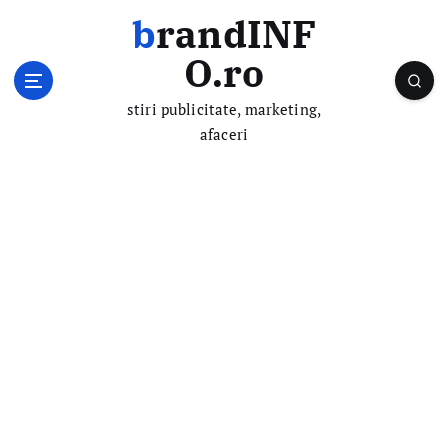
S
brandINF
k
i
O.ro
p
t
stiri publicitate, marketing,
o
afaceri
c
o
n
t
e
n
t