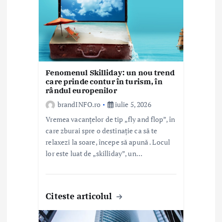
t
i
c
o
Fenomenul Skilliday: un nou trend
care prinde contur în turism, în
l
rândul europenilor
e
brandINFO.ro
iulie 5, 2026
Vremea vacanțelor de tip „fly and flop”, în
care zburai spre o destinație ca să te
relaxezi la soare, începe să apună . Locul
lor este luat de „skilliday”, un…
Citeste articolul