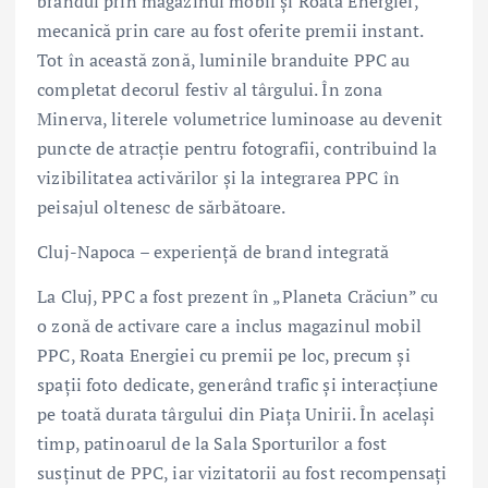
brandul prin magazinul mobil și Roata Energiei,
mecanică prin care au fost oferite premii instant.
Tot în această zonă, luminile branduite PPC au
completat decorul festiv al târgului. În zona
Minerva, literele volumetrice luminoase au devenit
puncte de atracție pentru fotografii, contribuind la
vizibilitatea activărilor și la integrarea PPC în
peisajul oltenesc de sărbătoare.
Cluj-Napoca – experiență de brand integrată
La Cluj, PPC a fost prezent în „Planeta Crăciun” cu
o zonă de activare care a inclus magazinul mobil
PPC, Roata Energiei cu premii pe loc, precum și
spații foto dedicate, generând trafic și interacțiune
pe toată durata târgului din Piața Unirii. În același
timp, patinoarul de la Sala Sporturilor a fost
susținut de PPC, iar vizitatorii au fost recompensați