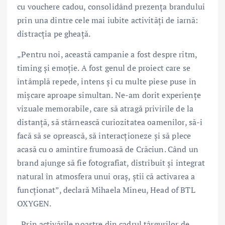
cu vouchere cadou, consolidând prezența brandului
prin una dintre cele mai iubite activități de iarnă:
distracția pe gheață.
„Pentru noi, această campanie a fost despre ritm,
timing și emoție. A fost genul de proiect care se
întâmplă repede, intens și cu multe piese puse în
mișcare aproape simultan. Ne-am dorit experiențe
vizuale memorabile, care să atragă privirile de la
distanță, să stârnească curiozitatea oamenilor, să-i
facă să se oprească, să interacționeze și să plece
acasă cu o amintire frumoasă de Crăciun. Când un
brand ajunge să fie fotografiat, distribuit și integrat
natural în atmosfera unui oraș, știi că activarea a
funcționat”, declară Mihaela Mineu, Head of BTL
OXYGEN.
„Prin activările noastre din cadrul târgurilor de