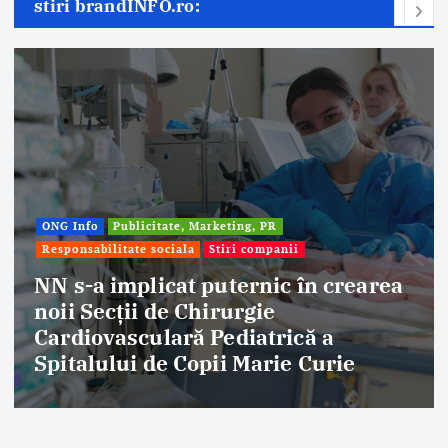
stiri brandINFO.ro:
ONG Info
Publicitate, Marketing, PR
Responsabilitate sociala
Stiri companii
NN s-a implicat puternic în crearea
noii Secții de Chirurgie
E
Cardiovasculară Pediatrică a
a
Spitalului de Copii Marie Curie
f