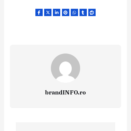
brandINFO.ro
N