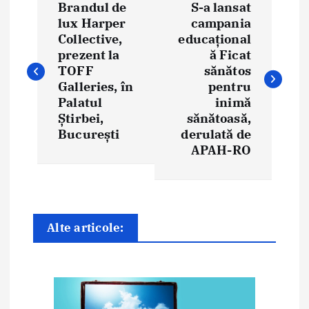
Brandul de
S-a lansat
a
lux Harper
campania
Collective,
educațional
v
prezent la
ă Ficat
i
TOFF
sănătos
Galleries, în
pentru
g
Palatul
inimă
Știrbei,
sănătoasă,
a
București
derulată de
APAH-RO
r
e
î
Alte articole:
n
a
r