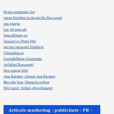
firma curatenie cluj
repar frigidere la domiciliu Bucuresti
ora exacta
Lac de pescuit
SmartEstate.ro
Ceasuri cu Pretz Mic
service reparatii frigidere
Vimandra.ro
Contabilitate Constanta
Asfaltari Bucuresti
Ora exacta Stiri
Apa Kangen, Aparat Apa Kangen
Bervolo Uno, Magazin online
Stiri sport, fotbal,
divertisment
Articole marketing - publicitate - PR -