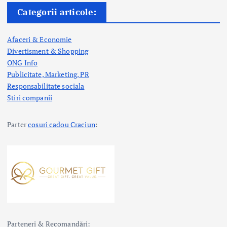
Categorii articole:
Afaceri & Economie
Divertisment & Shopping
ONG Info
Publicitate, Marketing, PR
Responsabilitate sociala
Stiri companii
Parter
cosuri cadou Craciun
:
Parteneri & Recomandări: