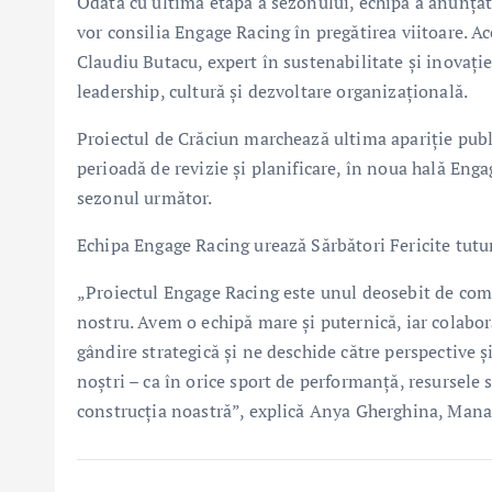
Odată cu ultima etapă a sezonului, echipa a anunțat
vor consilia Engage Racing în pregătirea viitoare. A
Claudiu Butacu, expert în sustenabilitate și inovaț
leadership, cultură și dezvoltare organizațională.
Proiectul de Crăciun marchează ultima apariție pub
perioadă de revizie și planificare, în noua hală Eng
sezonul următor.
Echipa Engage Racing urează Sărbători Fericite tutu
„Proiectul Engage Racing este unul deosebit de comp
nostru. Avem o echipă mare şi puternică, iar colabo
gândire strategică şi ne deschide către perspective şi
noştri – ca în orice sport de performanţă, resursele 
construcţia noastră”, explică Anya Gherghina, Mana