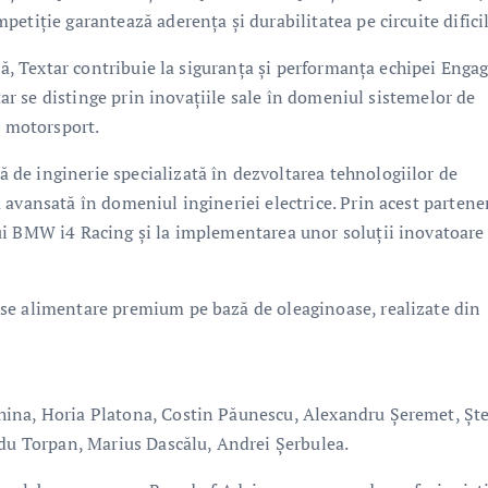
etiție garantează aderența și durabilitatea pe circuite dificil
ână, Textar contribuie la siguranța și performanța echipei Enga
xtar se distinge prin inovațiile sale în domeniul sistemelor de
e motorsport.
de inginerie specializată în dezvoltarea tehnologiilor de
avansată în domeniul ingineriei electrice. Prin acest partener
ui BMW i4 Racing și la implementarea unor soluții inovatoare
se alimentare premium pe bază de oleaginoase, realizate din
hina, Horia Platona, Costin Păunescu, Alexandru Șeremet, Șt
adu Torpan, Marius Dascălu, Andrei Șerbulea.