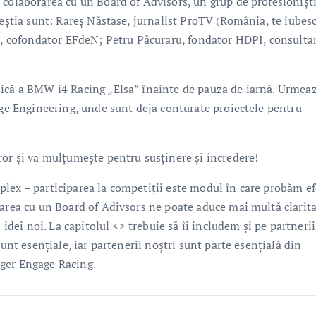
 colaborarea cu un Board of Advisors, un grup de profesioniști
ceștia sunt: Rareș Năstase, jurnalist ProTV (România, te iubesc
ie, cofondator EFdeN; Petru Păcuraru, fondator HDPI, consulta
lică a BMW i4 Racing „Elsa” înainte de pauza de iarnă. Urmea
age Engineering, unde sunt deja conturate proiectele pentru
ror și va mulțumește pentru susținere și încredere!
lex – participarea la competiţii este modul în care probăm ef
rarea cu un Board of Adivsors ne poate aduce mai multă clarita
 idei noi. La capitolul <> trebuie să îi includem şi pe partnerii
sunt esenţiale, iar partenerii noştri sunt parte esenţială din
ger Engage Racing.