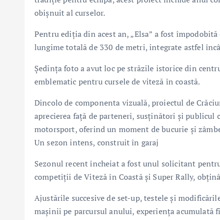
obișnuit al curselor.
Pentru ediția din acest an, „Elsa” a fost împodobită
lungime totală de 330 de metri, integrate astfel încâ
Ședința foto a avut loc pe străzile istorice din cent
emblematic pentru cursele de viteză în coastă.
Dincolo de componenta vizuală, proiectul de Crăciu
aprecierea față de parteneri, susținători și publicul 
motorsport, oferind un moment de bucurie și zâmbe
Un sezon intens, construit în garaj
Sezonul recent încheiat a fost unul solicitant pent
competiții de Viteză în Coastă și Super Rally, obțin
Ajustările succesive de set-up, testele și modificări
mașinii pe parcursul anului, experiența acumulată 