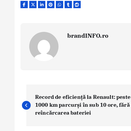
brandINFO.ro
N
a
Record de eficiență la Renault: peste
v
1000 km parcurși în sub 10 ore, fără
i
reîncărcarea bateriei
g
a