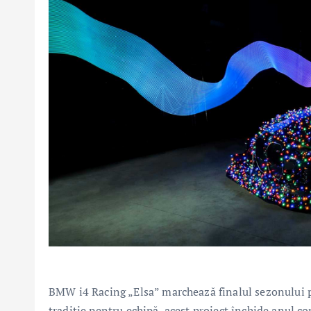
BMW i4 Racing „Elsa” marchează finalul sezonului pr
tradiție pentru echipă, acest proiect închide anul co