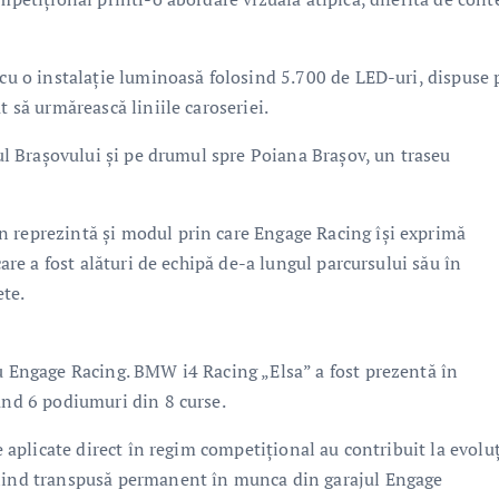
 cu o instalație luminoasă folosind 5.700 de LED-uri, dispuse 
t să urmărească liniile caroseriei.
rul Brașovului și pe drumul spre Poiana Brașov, un traseu
n reprezintă și modul prin care Engage Racing își exprimă
care a fost alături de echipă de-a lungul parcursului său în
te.
ru Engage Racing. BMW i4 Racing „Elsa” a fost prezentă în
ând 6 podiumuri din 8 curse.
le aplicate direct în regim competițional au contribuit la evolu
fiind transpusă permanent în munca din garajul Engage