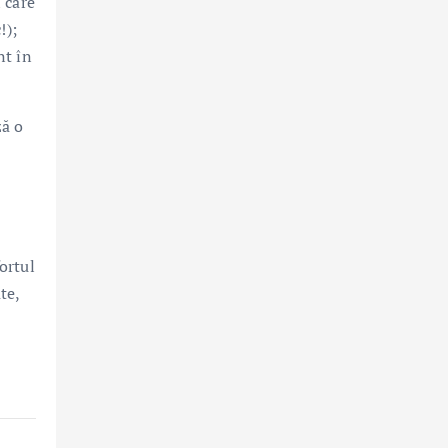
 care
!);
nt în
ză o
ortul
te,