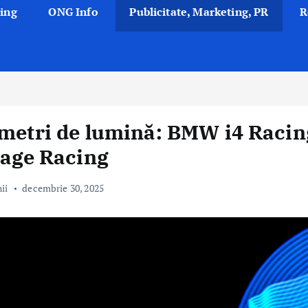
ing
ONG Info
Publicitate, Marketing, PR
R
 metri de lumină: BMW i4 Racin
gage Racing
ii
decembrie 30, 2025