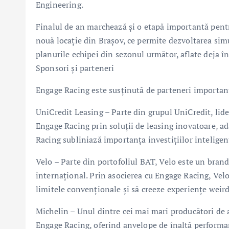
Engineering.
Finalul de an marchează și o etapă importantă pentr
nouă locație din Brașov, ce permite dezvoltarea sim
planurile echipei din sezonul următor, aflate deja în
Sponsori și parteneri
Engage Racing este susținută de parteneri importanți
UniCredit Leasing – Parte din grupul UniCredit, lide
Engage Racing prin soluții de leasing inovatoare, a
Racing subliniază importanța investițiilor inteligent
Velo – Parte din portofoliul BAT, Velo este un brand
internațional. Prin asocierea cu Engage Racing, Ve
limitele convenționale și să creeze experiențe weird
Michelin – Unul dintre cei mai mari producători de 
Engage Racing, oferind anvelope de înaltă performanț