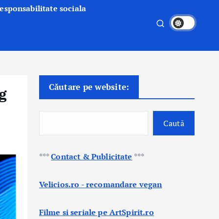
esponsabilitate sociala
Căutare pe website:
g
Caută
***
Contact & Publicitate
***
Velicios.ro - recomandare vegan
Filme si seriale pe ArtSpirit.ro