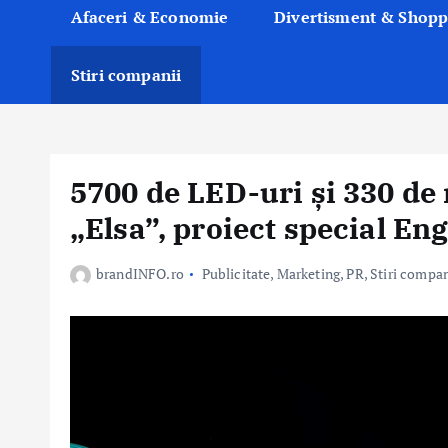
Afaceri & Economie
Divertisment & Shopp
Stiri companii
5700 de LED-uri și 330 de
„Elsa”, proiect special En
brandINFO.ro
Publicitate, Marketing, PR
,
Stiri compan