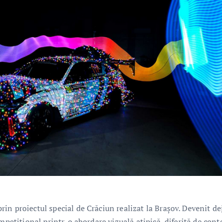
in proiectul special de Crăciun realizat la Brașov. Devenit de
mpetițional printr-o abordare vizuală atipică, diferită de cont