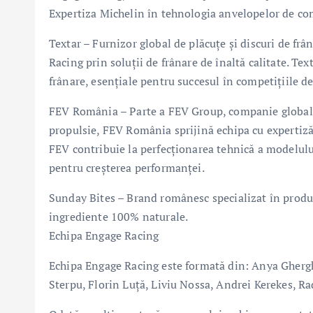
Expertiza Michelin în tehnologia anvelopelor de comp
Textar – Furnizor global de plăcuțe și discuri de fr
Racing prin soluții de frânare de înaltă calitate. Te
frânare, esențiale pentru succesul în competițiile d
FEV România – Parte a FEV Group, companie globală 
propulsie, FEV România sprijină echipa cu expertiză 
FEV contribuie la perfecționarea tehnică a modelul
pentru creșterea performanței.
Sunday Bites – Brand românesc specializat în produ
ingrediente 100% naturale.
Echipa Engage Racing
Echipa Engage Racing este formată din: Anya Gherg
Sterpu, Florin Luță, Liviu Nossa, Andrei Kerekes, R