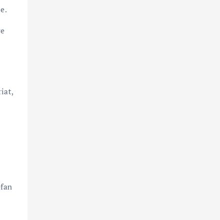
e.
ge
iat,
efan