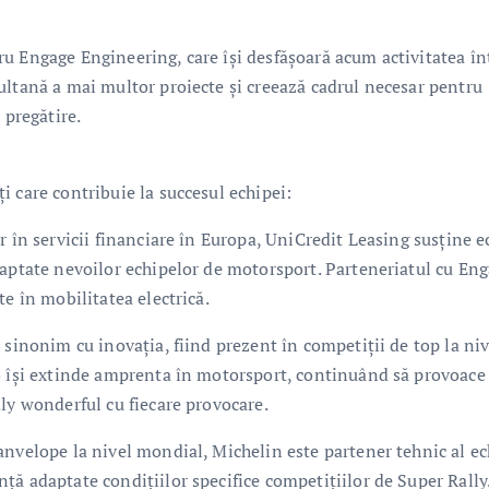
u Engage Engineering, care își desfășoară acum activitatea în
ultană a mai multor proiecte și creează cadrul necesar pentru
 pregătire.
 care contribuie la succesul echipei:
r în servicii financiare în Europa, UniCredit Leasing susține e
daptate nevoilor echipelor de motorsport. Parteneriatul cu En
e în mobilitatea electrică.
 sinonim cu inovația, fiind prezent în competiții de top la niv
lo își extinde amprenta în motorsport, continuând să provoace
ly wonderful cu fiecare provocare.
anvelope la nivel mondial, Michelin este partener tehnic al ec
ă adaptate condițiilor specifice competițiilor de Super Rally