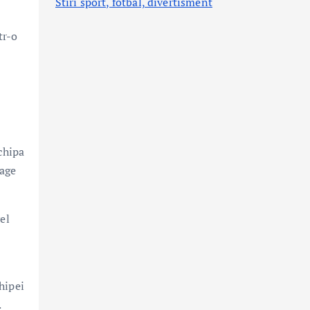
Stiri sport, fotbal,
divertisment
tr-o
chipa
gage
el
hipei
.