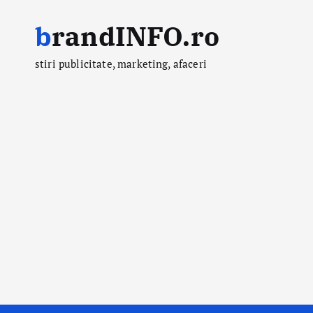
S
brandINFO.ro
k
i
stiri publicitate, marketing, afaceri
p
t
o
c
o
n
t
e
n
t