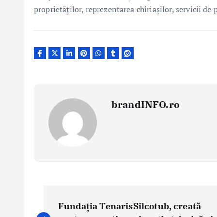
proprietăților, reprezentarea chiriașilor, servicii de 
brandINFO.ro
N
a
Fundația TenarisSilcotub, creată
v