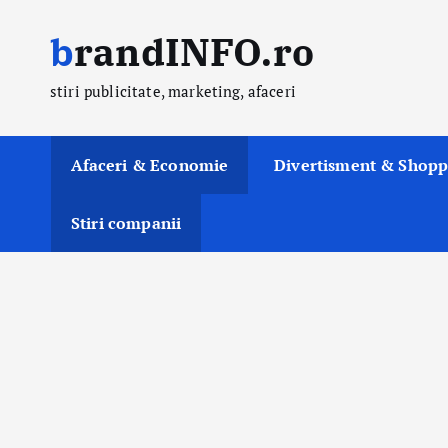
S
brandINFO.ro
k
i
stiri publicitate, marketing, afaceri
p
t
o
Afaceri & Economie
Divertisment & Shopp
c
o
Stiri companii
n
t
e
n
t