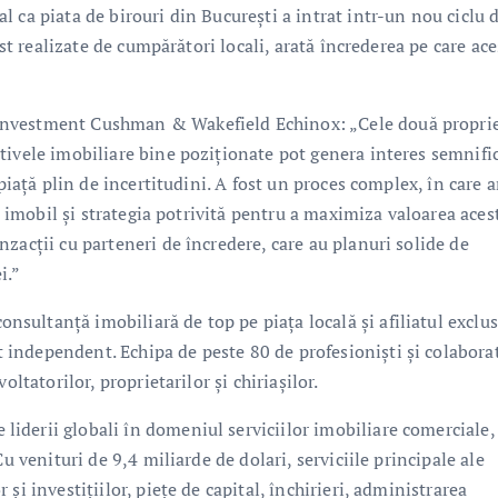
 ca piata de birouri din București a intrat intr-un nou ciclu 
ost realizate de cumpărători locali, arată încrederea pe care ace
Investment Cushman & Wakefield Echinox: „Cele două proprie
tivele imobiliare bine poziționate pot genera interes semnifi
 piață plin de incertitudini. A fost un proces complex, în care 
ui imobil și strategia potrivită pentru a maximiza valoarea aces
zacții cu parteneri de încredere, care au planuri solide de
i.”
ultanţă imobiliară de top pe piaţa locală şi afiliatul exclus
independent. Echipa de peste 80 de profesioniști și colabora
ltatorilor, proprietarilor și chiriașilor.
derii globali în domeniul serviciilor imobiliare comerciale,
u venituri de 9,4 miliarde de dolari, serviciile principale ale
şi investițiilor, piețe de capital, închirieri, administrarea