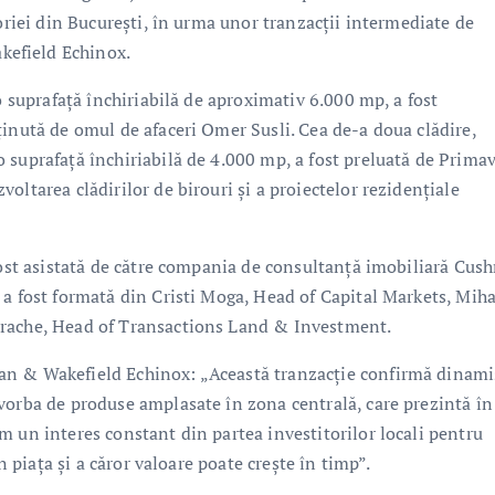
toriei din București, în urma unor tranzacții intermediate de
efield Echinox.
o suprafață închiriabilă de aproximativ 6.000 mp, a fost
ținută de omul de afaceri Omer Susli. Cea de-a doua clădire,
 suprafață închiriabilă de 4.000 mp, a fost preluată de Prima
oltarea clădirilor de birouri și a proiectelor rezidențiale
 fost asistată de către compania de consultanță imobiliară Cu
 a fost formată din Cristi Moga, Head of Capital Markets, Mih
trache, Head of Transactions Land & Investment.
an & Wakefield Echinox: „Această tranzacție confirmă dinam
vorba de produse amplasate în zona centrală, care prezintă în
m un interes constant din partea investitorilor locali pentru
n piața și a căror valoare poate crește în timp”.