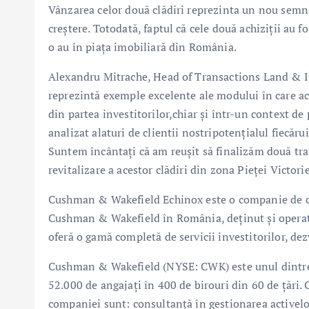
Vânzarea celor două clădiri reprezinta un nou semnal
creștere. Totodată, faptul că cele două achiziții au f
o au în piața imobiliară din România.
Alexandru Mitrache, Head of Transactions Land & 
reprezintă exemple excelente ale modului în care ac
din partea investitorilor,chiar și într-un context de
analizat alaturi de clientii nostripotențialul fiecăr
Suntem încântați că am reușit să finalizăm două tran
revitalizare a acestor clădiri din zona Pieței Victorie
Cushman & Wakefield Echinox este o companie de cons
Cushman & Wakefield în România, deținut și operat 
oferă o gamă completă de servicii investitorilor, dezvo
Cushman & Wakefield (NYSE: CWK) este unul dintre li
52.000 de angajați în 400 de birouri din 60 de țări. C
companiei sunt: consultanță în gestionarea activelor 