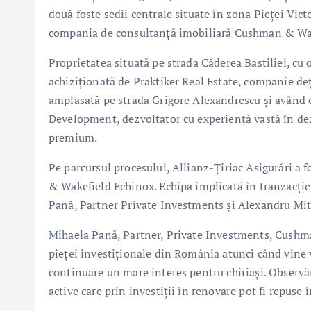
două foste sedii centrale situate în zona Pieței Vic
compania de consultanță imobiliară Cushman & Wak
Proprietatea situată pe strada Căderea Bastiliei, cu 
achiziționată de Praktiker Real Estate, companie de
amplasată pe strada Grigore Alexandrescu și având o
Development, dezvoltator cu experiență vastă în dezv
premium.
Pe parcursul procesului, Allianz-Țiriac Asigurări a
& Wakefield Echinox. Echipa implicată în tranzacție
Pană, Partner Private Investments și Alexandru Mi
Mihaela Pană, Partner, Private Investments, Cushm
pieței investiționale din România atunci când vine 
continuare un mare interes pentru chiriași. Observă
active care prin investiții în renovare pot fi repuse î