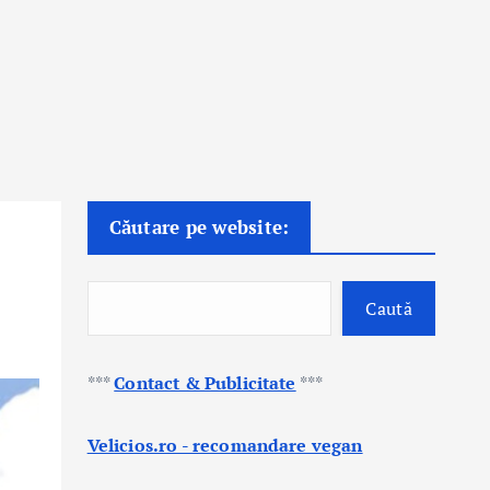
Căutare pe website:
Caută
***
Contact & Publicitate
***
Velicios.ro - recomandare vegan