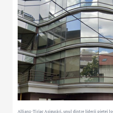
Allianz-Țiriac Asigurări, unul dintre liderii pieței l