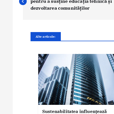
pentru a susține educația tehnică și
i
dezvoltarea comunităților
g
a
r
e
Alte articole:
î
n
a
r
t
i
c
o
l
e
Sustenabilitatea influențează