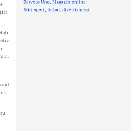
Bervolo Uno, Magazin online
de
Stiri sport, fotbal,
divertisment
știa
tăți
cativ
am
tora.
iv al
tori
 cu