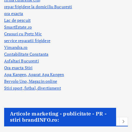
repar frigidere la domiciliu Bucuresti
ora exacta
Lac de pescuit
SmartEstate.ro
Ceasuri cu Pretz Mic
service reparatii frigidere
Vimandra.ro
Contabilitate Constanta
Asfaltari Bucuresti
Ora exacta Stiri
Apa Kangen, Aparat Apa Kangen
Bervolo Uno, Magazin online
Stiri sport, fotbal,
divertisment
Articole marketing - publicitate - PR -
stiri brandINFO.ro: