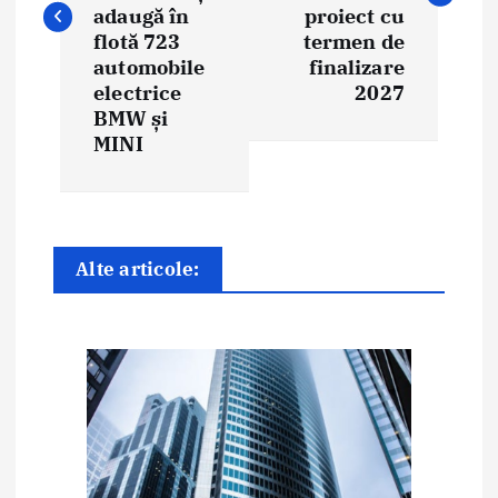
adaugă în
proiect cu
g
flotă 723
termen de
automobile
finalizare
a
electrice
2027
BMW și
r
MINI
e
î
n
Alte articole:
a
r
t
i
c