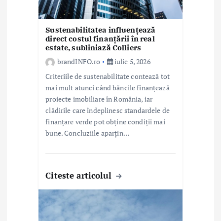
o
l
Sustenabilitatea influențează
direct costul finanțării în real
estate, subliniază Colliers
e
brandINFO.ro
iulie 5, 2026
Criteriile de sustenabilitate contează tot
mai mult atunci când băncile finanțează
proiecte imobiliare în România, iar
clădirile care îndeplinesc standardele de
finanțare verde pot obține condiții mai
bune. Concluziile aparțin…
Citeste articolul