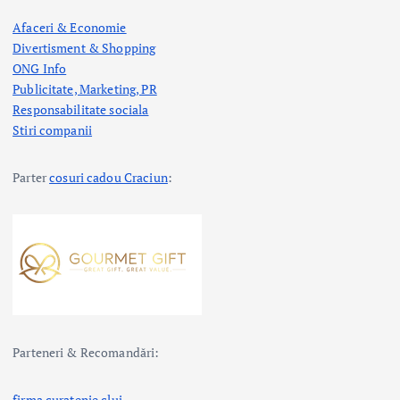
Afaceri & Economie
Divertisment & Shopping
ONG Info
Publicitate, Marketing, PR
Responsabilitate sociala
Stiri companii
Parter
cosuri cadou Craciun
:
Parteneri & Recomandări:
firma curatenie cluj