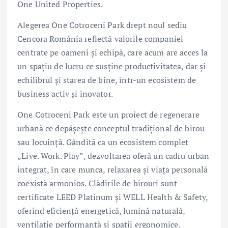
One United Properties.
Alegerea One Cotroceni Park drept noul sediu
Cencora România reflectă valorile companiei
centrate pe oameni și echipă, care acum are acces la
un spațiu de lucru ce susține productivitatea, dar și
echilibrul și starea de bine, într-un ecosistem de
business activ și inovator.
One Cotroceni Park este un proiect de regenerare
urbană ce depășește conceptul tradițional de birou
sau locuință. Gândită ca un ecosistem complet
„Live. Work. Play”, dezvoltarea oferă un cadru urban
integrat, în care munca, relaxarea și viața personală
coexistă armonios. Clădirile de birouri sunt
certificate LEED Platinum și WELL Health & Safety,
oferind eficiență energetică, lumină naturală,
ventilație performantă și spații ergonomice.