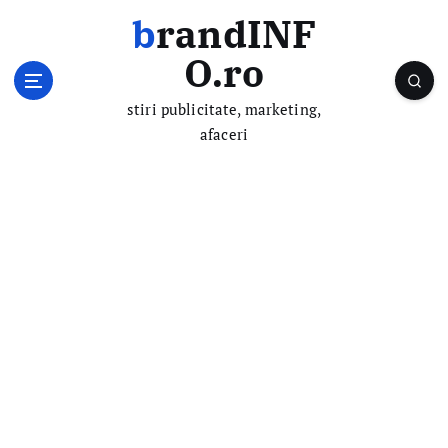
S
brandINF
k
i
O.ro
p
t
stiri publicitate, marketing,
o
afaceri
c
o
n
t
e
n
t