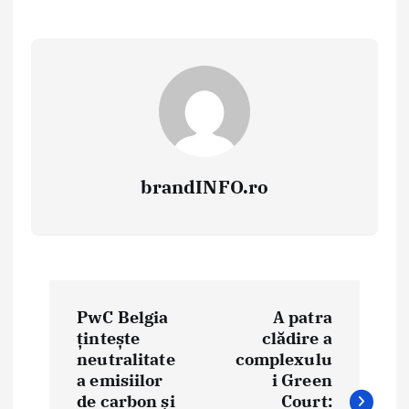
brandINFO.ro
N
PwC Belgia
A patra
a
țintește
clădire a
neutralitate
complexulu
v
a emisiilor
i Green
i
de carbon și
Court: