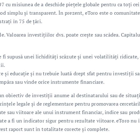
07 cu misiunea de a deschide piețele globale pentru ca toți cei
mod simplu și transparent. În prezent, eToro este o comunitat
trați în 75 de țări.
e. Valoarea investițiilor dvs. poate crește sau scădea. Capitalu
fi supusă unei lichidități scăzute și unei volatilități ridicate,
ii.
 și educație și nu trebuie luată drept sfat pentru investiții s
umpăra sau vinde orice instrumente financiare.
eun obiectiv de investiții anume al destinatarului sau de situaț
cerințele legale și de reglementare pentru promovarea cercetări
te sau viitoare ale unui instrument financiar, indice sau pro
te a fi un indicator sigur pentru rezultate viitoare. eToro nu î
est raport sunt în totalitate corecte și complete.