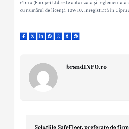
eToro (Europe) Ltd. este autorizată și reglementată
cu numărul de licență 109/10. Înregistrată în Cip
brandINFO.ro
N
a
Soluțiile SafeFleet, preferate de fir