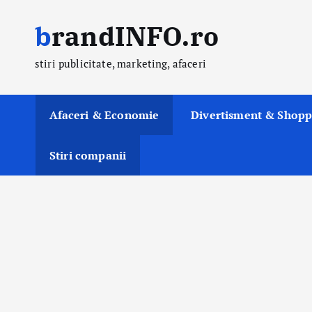
S
brandINFO.ro
k
i
stiri publicitate, marketing, afaceri
p
t
o
Afaceri & Economie
Divertisment & Shopp
c
o
Stiri companii
n
t
e
n
t