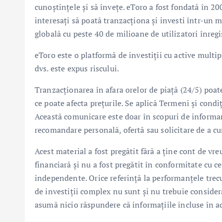
cunoștințele și să învețe. eToro a fost fondată în 20
interesați să poată tranzacționa și investi într-un 
globală cu peste 40 de milioane de utilizatori înregis
eToro este o platformă de investiții cu active multipl
dvs. este expus riscului.
Tranzacționarea în afara orelor de piață (24/5) poate 
ce poate afecta prețurile. Se aplică Termeni și condiț
Această comunicare este doar în scopuri de informare
recomandare personală, ofertă sau solicitare de a c
Acest material a fost pregătit fără a ține cont de vr
financiară și nu a fost pregătit în conformitate cu 
independente. Orice referință la performanțele trecu
de investiții complex nu sunt și nu trebuie considera
asumă nicio răspundere că informațiile incluse în ac