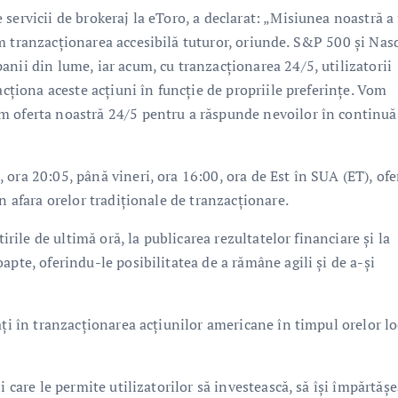
servicii de brokeraj la eToro, a declarat: „Misiunea noastră a 
m tranzacționarea accesibilă tuturor, oriunde. S&P 500 și Nas
nii din lume, iar acum, cu tranzacționarea 24/5, utilizatorii
acționa aceste acțiuni în funcție de propriile preferințe. Vom
m oferta noastră 24/5 pentru a răspunde nevoilor în continuă
ora 20:05, până vineri, ora 16:00, ora de Est în SUA (ET), ofe
n afara orelor tradiționale de tranzacționare.
irile de ultimă oră, la publicarea rezultatelor financiare și la
apte, oferindu-le posibilitatea de a rămâne agili și de a-și
ați în tranzacționarea acțiunilor americane în timpul orelor lo
i care le permite utilizatorilor să investească, să își împărtăș