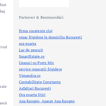
fost
daq
Parteneri & Recomandări:
firma curatenie cluj
repar frigidere la domiciliu Bucuresti
ora exacta
rind
Lac de pescuit
SmartEstate.ro
Ceasuri cu Pretz Mic
service reparatii frigidere
Vimandra.ro
Contabilitate Constanta
cale
Asfaltari Bucuresti
Ora exacta Stiri
Apa Kangen, Aparat Apa Kangen
ească