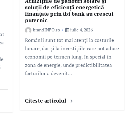
Achizițiile de panouri solare și
soluții de eficiență energetică
finanțate prin tbi bank au crescut
puternic
brandINFO.ro
iulie 4, 2026
ot
Românii sunt tot mai atenți la costurile
ză
lunare, dar și la investițiile care pot aduce
economii pe termen lung, în special în
de
zona de energie, unde predictibilitatea
i
facturilor a devenit…
Citeste articolul