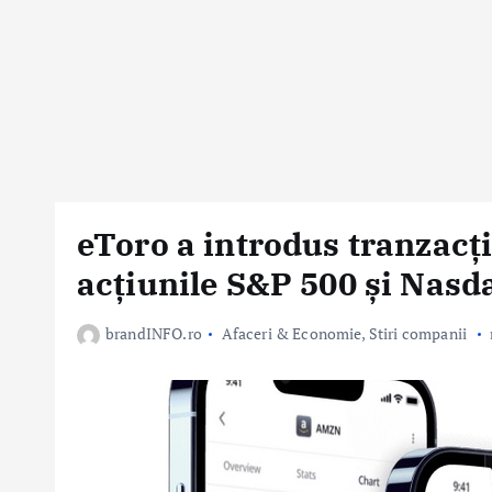
eToro a introdus tranzacț
acțiunile S&P 500 și Nasd
brandINFO.ro
Afaceri & Economie
,
Stiri companii