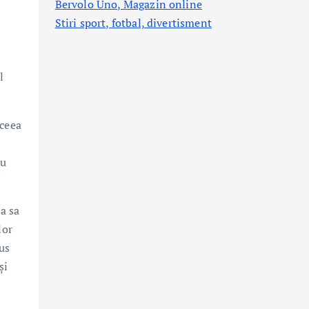
Bervolo Uno, Magazin online
Stiri sport, fotbal,
divertisment
e
l
 ceea
au
ia sa
lor
dus
și