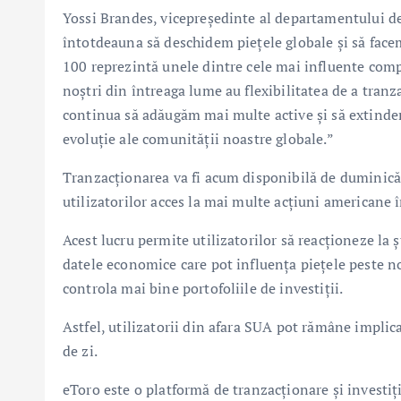
Yossi Brandes, vicepreședinte al departamentului de 
întotdeauna să deschidem piețele globale și să face
100 reprezintă unele dintre cele mai influente compa
noștri din întreaga lume au flexibilitatea de a tranz
continua să adăugăm mai multe active și să extinde
evoluție ale comunității noastre globale.”
Tranzacționarea va fi acum disponibilă de duminică, 
utilizatorilor acces la mai multe acțiuni americane î
Acest lucru permite utilizatorilor să reacționeze la șt
datele economice care pot influența piețele peste no
controla mai bine portofoliile de investiții.
Astfel, utilizatorii din afara SUA pot rămâne implic
de zi.
eToro este o platformă de tranzacționare și investiți