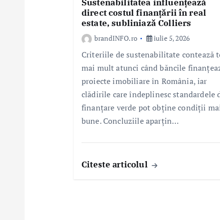
Sustenabilitatea influențează
direct costul finanțării în real
estate, subliniază Colliers
brandINFO.ro
iulie 5, 2026
Criteriile de sustenabilitate contează t
mai mult atunci când băncile finanțea
proiecte imobiliare în România, iar
clădirile care îndeplinesc standardele 
finanțare verde pot obține condiții ma
bune. Concluziile aparțin…
Citeste articolul