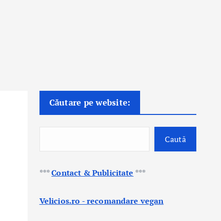
Căutare pe website:
Caută
***
Contact & Publicitate
***
Velicios.ro - recomandare vegan