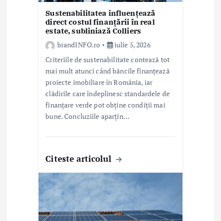
c
Sustenabilitatea influențează
o
direct costul finanțării în real
estate, subliniază Colliers
l
brandINFO.ro
iulie 5, 2026
e
Criteriile de sustenabilitate contează tot
mai mult atunci când băncile finanțează
proiecte imobiliare în România, iar
clădirile care îndeplinesc standardele de
finanțare verde pot obține condiții mai
bune. Concluziile aparțin…
Citeste articolul