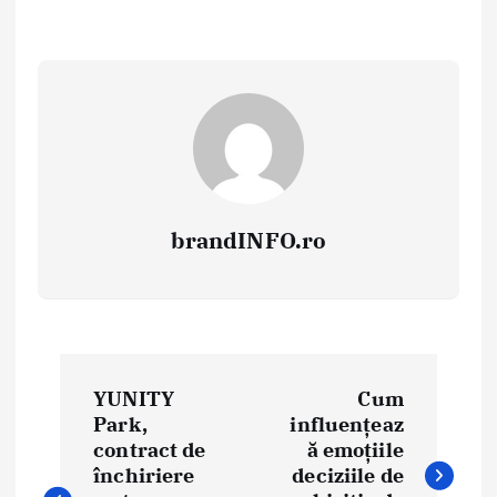
brandINFO.ro
N
YUNITY
Cum
a
Park,
influențeaz
contract de
ă emoțiile
v
închiriere
deciziile de