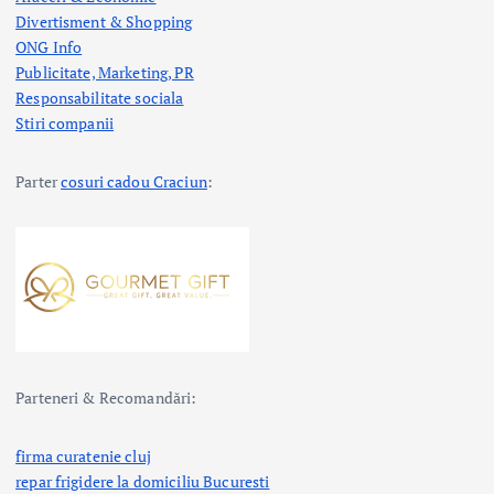
Divertisment & Shopping
ONG Info
Publicitate, Marketing, PR
Responsabilitate sociala
Stiri companii
Parter
cosuri cadou Craciun
:
Parteneri & Recomandări:
firma curatenie cluj
repar frigidere la domiciliu Bucuresti