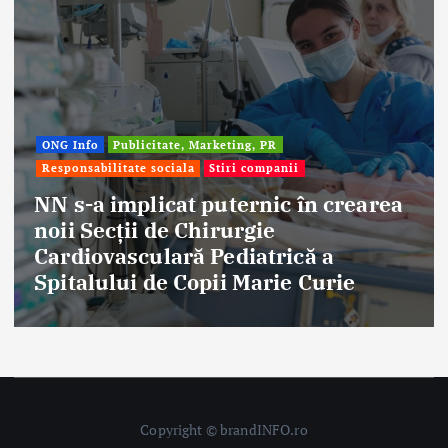
 Info
Publicitate, Marketing, PR
onsabilitate sociala
Stiri companii
Afac
Stir
s-a implicat puternic în crearea
i Secții de Chirurgie
Ete
diovasculară Pediatrică a
ani
talului de Copii Marie Curie
fru
Copyright © brandINFO.ro