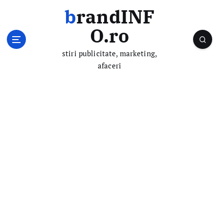
S
brandINF
k
i
O.ro
p
t
stiri publicitate, marketing,
o
afaceri
c
o
n
t
e
n
t