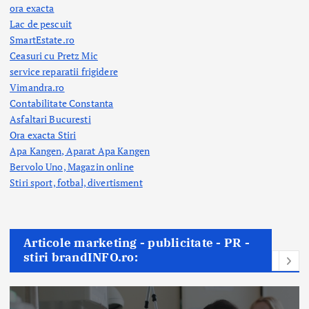
ora exacta
Lac de pescuit
SmartEstate.ro
Ceasuri cu Pretz Mic
service reparatii frigidere
Vimandra.ro
Contabilitate Constanta
Asfaltari Bucuresti
Ora exacta Stiri
Apa Kangen, Aparat Apa Kangen
Bervolo Uno, Magazin online
Stiri sport, fotbal,
divertisment
Articole marketing - publicitate - PR -
stiri brandINFO.ro: