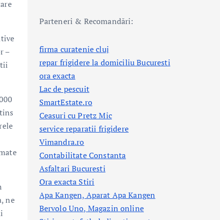
tare
Parteneri & Recomandări:
ative
firma curatenie cluj
r –
repar frigidere la domiciliu Bucuresti
tii
ora exacta
Lac de pescuit
.000
SmartEstate.ro
tins
Ceasuri cu Pretz Mic
rele
service reparatii frigidere
Vimandra.ro
umate
Contabilitate Constanta
Asfaltari Bucuresti
Ora exacta Stiri
n
Apa Kangen, Aparat Apa Kangen
a, ne
Bervolo Uno, Magazin online
i