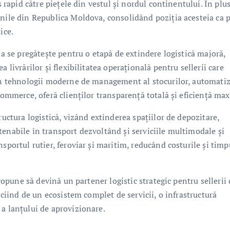
s rapid către piețele din vestul și nordul continentului. În plus
unile din Republica Moldova, consolidând poziția acesteia ca 
ice.
ia se pregătește pentru o etapă de extindere logistică majoră,
 livrărilor și flexibilitatea operațională pentru sellerii care
rin tehnologii moderne de management al stocurilor, automati
-commerce, oferă clienților transparență totală și eficiență ma
ructura logistică, vizând extinderea spațiilor de depozitare,
tenabile în transport dezvoltând și serviciile multimodale și
sportul rutier, feroviar și maritim, reducând costurile și timp
propune să devină un partener logistic strategic pentru sellerii 
ficiind de un ecosistem complet de servicii, o infrastructură
 a lanțului de aprovizionare.