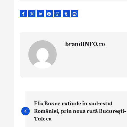
brandINFO.ro
N
a
FlixBus se extinde în sud-estul
v
României, prin noua rută București-
i
Tulcea
g