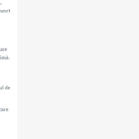
,
punct
zare
ximă.
ul de
care