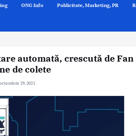
ing
ONG Info
Publicitate, Marketing, PR
R
rtare automată, crescută de Fan
ane de colete
octombrie 29, 2025