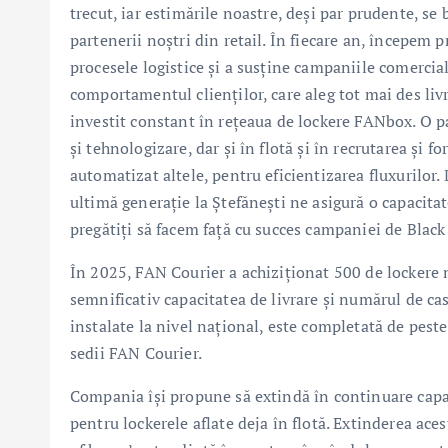
trecut, iar estimările noastre, deși par prudente, se
partenerii noștri din retail. În fiecare an, începem 
procesele logistice și a susține campaniile comercia
comportamentul clienților, care aleg tot mai des livr
investit constant în rețeaua de lockere FANbox. O pa
și tehnologizare, dar și în flotă și în recrutarea și
automatizat altele, pentru eficientizarea fluxurilor
ultimă generație la Ștefănești ne asigură o capacita
pregătiți să facem față cu succes campaniei de Black
În 2025, FAN Courier a achiziționat 500 de lockere n
semnificativ capacitatea de livrare și numărul de ca
instalate la nivel național, este completată de peste
sedii FAN Courier.
Compania își propune să extindă în continuare capaci
pentru lockerele aflate deja în flotă. Extinderea aces