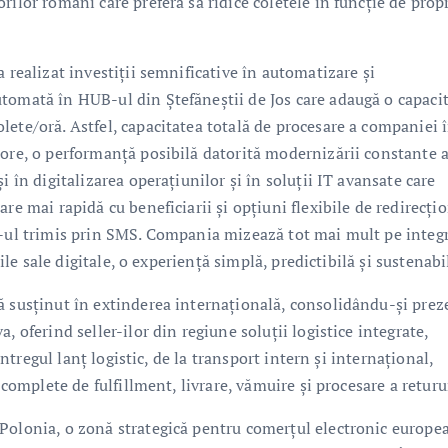
ilor români care preferă să ridice coletele în funcție de prop
 realizat investiții semnificative în automatizare și
tomată în HUB-ul din Ștefăneștii de Jos care adaugă o capaci
ete/oră. Astfel, capacitatea totală de procesare a companiei 
 ore, o performanță posibilă datorită modernizării constante 
i în digitalizarea operațiunilor și în soluții IT avansate care
re mai rapidă cu beneficiarii și opțiuni flexibile de redirecți
k-ul trimis prin SMS. Compania mizează tot mai mult pe integ
iile sale digitale, o experiență simplă, predictibilă și sustenabi
ă susținut în extinderea internațională, consolidându-și prez
, oferind seller-ilor din regiune soluții logistice integrate,
 întregul lanț logistic, de la transport intern și internațional,
 complete de fulfillment, livrare, vămuire și procesare a returur
Polonia, o zonă strategică pentru comerțul electronic europe