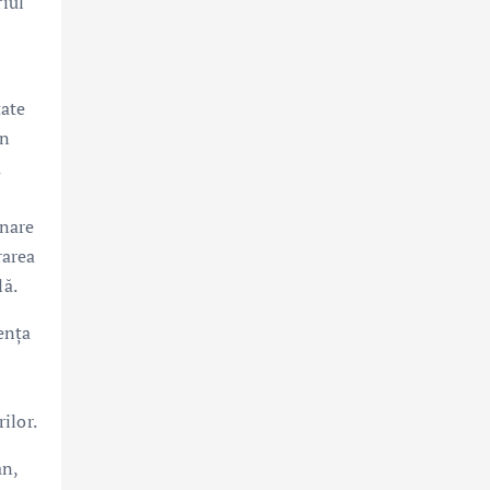
riul
tate
în
a
onare
rarea
lă.
ența
ilor.
an,