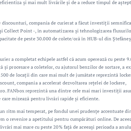
 eficientiza și mai mult livrările și de a reduce timpul de aștep
 discounturi, compania de curierat a făcut investiții semnific
și Collect Point -, în automatizarea și tehnologizarea fluxurilo
acitate de peste 30.000 de colete/oră în HUB-ul din Ștefăneș
rier a completat echipele astfel că acum operează cu peste 9
 și procesare a coletelor, cu ajutorul benzilor de sortare, a ex
5.500 de locații din care mai mult de jumătate reprezintă locke
scount, compania a accelerat dezvoltarea rețelei de lockere,
uro. FANbox reprezintă una dintre cele mai mari investiții as
 care mizează pentru livrări rapide și eficiente.
 un ritm mai temperat, pe fondul unei prudențe accentuate di
em o revenire a apetitului pentru cumpărături online. De acee
livrări mai mare cu peste 20% față de aceeași perioada a anulu