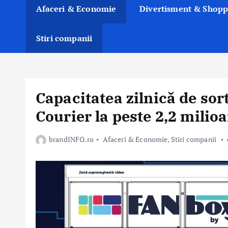
Afaceri & Economie
Divertisment & Shopp
Stiri companii
Capacitatea zilnică de so
Courier la peste 2,2 milio
brandINFO.ro
Afaceri & Economie
,
Stiri companii