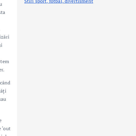
Stiri sport, fotbal,
divertisment
cu
sta
m
izări
și
untem
er.
scând
ăți
sau
e
e ‘out