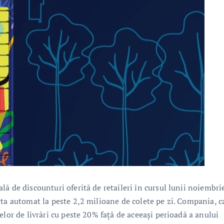
ă de discounturi oferită de retaileri în cursul lunii noiembri
rta automat la peste 2,2 milioane de colete pe zi. Compania, c
elor de livrări cu peste 20% față de aceeași perioadă a anului