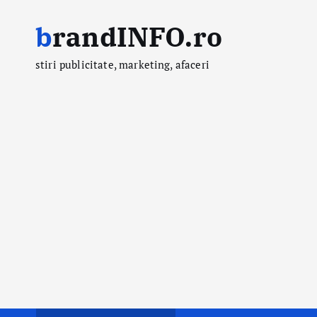
S
brandINFO.ro
k
i
stiri publicitate, marketing, afaceri
p
t
o
c
o
n
t
e
n
t