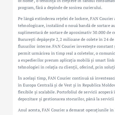
of home’, o tendință în creștere în rândul consumator
program, fără a depinde de sosirea curierului.
Pe lângă extinderea rețelei de lockere, FAN Courier a
tehnologizare, instalând o nouă bandă de sortare au
suplimentară de sortare de aproximativ 30.000 de col
București depășește 2,2 milioane de colete în 24 de
fluxurilor interne. FAN Courier investește constant ș
permit urmărirea în timp real a coletelor, o comunica
a expedierilor precum aplicația mobilă și smart lin
tehnologiei în relația cu clienții, oferind, prin soluț
În același timp, FAN Courier continuă să investeasc
în Europa Centrală și de Vest și în Republica Moldova
flexibile și scalabile. Portofoliul de servicii acoperă
depozitare și gestionarea stocurilor, până la servicii
Anul acesta, FAN Courier a demarat operațiunile în 