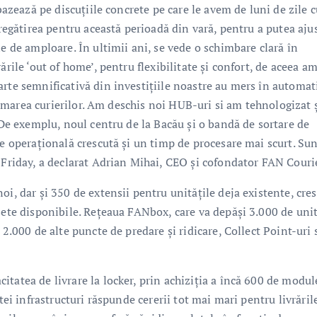
 bazează pe discuțiile concrete pe care le avem de luni de zile 
pregătirea pentru această perioadă din vară, pentru a putea aju
le de amploare. În ultimii ani, se vede o schimbare clară în
ările ‘out of home’, pentru flexibilitate și confort, de aceea a
rte semnificativă din investițiile noastre au mers în automat
 formarea curierilor. Am deschis noi HUB-uri si am tehnologizat 
. De exemplu, noul centru de la Bacău și o bandă de sortare de
te operațională crescută și un timp de procesare mai scurt. S
 Friday, a declarat Adrian Mihai, CEO și cofondator FAN Couri
oi, dar și 350 de extensii pentru unitățile deja existente, cre
sete disponibile. Rețeaua FANbox, care va depăși 3.000 de unit
 2.000 de alte puncte de predare și ridicare, Collect Point-uri 
tatea de livrare la locker, prin achiziția a încă 600 de modul
tei infrastructuri răspunde cererii tot mai mari pentru livrăril