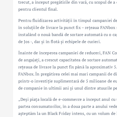
trecut, a început pregătirile din vară, cu scopul de a
pentru clientul final.
Pentru fluidizarea activității în timpul campaniei de
în soluțiile de livrare la punct fix – rețeaua FANbox 
instalând o nouă bandă de sortare automată cu o cap
de Jos -, dar și în flotă și echipele de curieri.
Înainte de începerea campaniei de reduceri, FAN Cou
de angajați, a crescut capacitatea de sortare automată
rețeaua de livrare la punct fix până la aproximativ 
FANbox. În pregătirea celei mai mari campanii de di
printr-o investiție suplimentară de 5 milioane de e
de companie în ultimii ani și unul dintre atuurile pe
„Deși piața locală de e-commerce a început anul cu
partea consumatorilor, în a doua parte a anului ved
așteptăm la un Black Friday intens, cu un volum de 