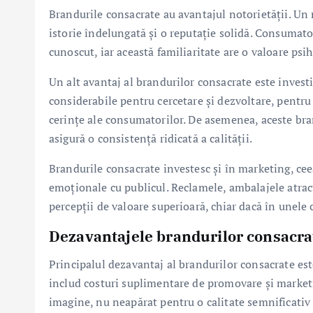
Brandurile consacrate au avantajul notorietății. Un 
istorie îndelungată și o reputație solidă. Consumato
cunoscut, iar această familiaritate are o valoare ps
Un alt avantaj al brandurilor consacrate este invest
considerabile pentru cercetare și dezvoltare, pentr
cerințe ale consumatorilor. De asemenea, aceste bran
asigură o consistență ridicată a calității.
Brandurile consacrate investesc și în marketing, ceea
emoționale cu publicul. Reclamele, ambalajele atract
percepții de valoare superioară, chiar dacă în unele 
Dezavantajele brandurilor consacra
Principalul dezavantaj al brandurilor consacrate es
includ costuri suplimentare de promovare și market
imagine, nu neapărat pentru o calitate semnificativ