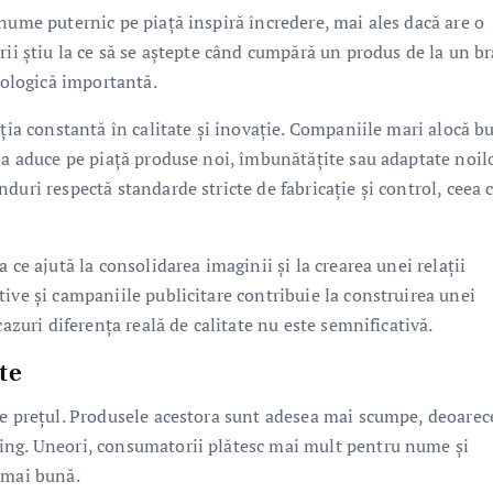
nume puternic pe piață inspiră încredere, mai ales dacă are o
rii știu la ce să se aștepte când cumpără un produs de la un b
ihologică importantă.
iția constantă în calitate și inovație. Companiile mari alocă b
u a aduce pe piață produse noi, îmbunătățite sau adaptate noil
duri respectă standarde stricte de fabricație și control, ceea 
 ce ajută la consolidarea imaginii și la crearea unei relații
ive și campaniile publicitare contribuie la construirea unei
cazuri diferența reală de calitate nu este semnificativă.
te
te prețul. Produsele acestora sunt adesea mai scumpe, deoarec
ing. Uneori, consumatorii plătesc mai mult pentru nume și
 mai bună.