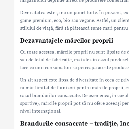
magazinului depinde direct de produsele comerciali
Diversitatea este și ea un punct forte. În prezent, e
game premium, eco, bio sau vegane. Astfel, un clien
stilului de viață, fără să plătească sume mari pent
Dezavantajele mărcilor proprii
Cu toate acestea, mărcile proprii nu sunt lipsite de 
sau de lotul de fabricație, mai ales în cazul produse
face ca unii consumatori să perceapă aceste produse 
Un alt aspect este lipsa de diversitate în ceea ce p
număr limitat de furnizori pentru mărcile proprii, c
cazul brandurilor consacrate. De asemenea, în cazul
sportive), mărcile proprii pot să nu ofere aceeași p
nivel internațional.
Brandurile consacrate – tradiție, în