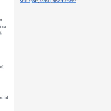
Stiri sport, fotbal,
divertisment
În
ă cu
ă
rul
nului