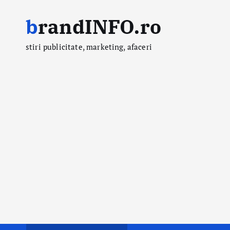
S
brandINFO.ro
k
i
stiri publicitate, marketing, afaceri
p
t
o
c
o
n
t
e
n
t