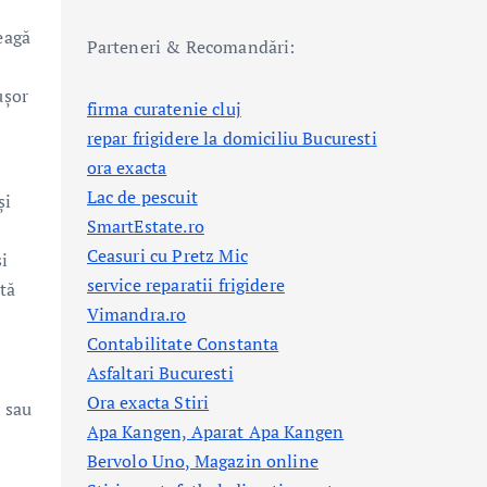
eagă
Parteneri & Recomandări:
ușor
firma curatenie cluj
repar frigidere la domiciliu Bucuresti
ora exacta
Lac de pescuit
și
SmartEstate.ro
Ceasuri cu Pretz Mic
i
service reparatii frigidere
ită
Vimandra.ro
Contabilitate Constanta
Asfaltari Bucuresti
Ora exacta Stiri
 sau
Apa Kangen, Aparat Apa Kangen
Bervolo Uno, Magazin online