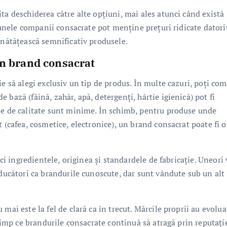
ta deschiderea către alte opțiuni, mai ales atunci când există
, unele companii consacrate pot menține prețuri ridicate datori
unătățească semnificativ produsele.
un brand consacrat
ie să alegi exclusiv un tip de produs. În multe cazuri, poți co
bază (făină, zahăr, apă, detergenți, hârtie igienică) pot fi
le de calitate sunt minime. În schimb, pentru produse unde
 (cafea, cosmetice, electronice), un brand consacrat poate fi o
ici ingredientele, originea și standardele de fabricație. Uneori 
oducători ca brandurile cunoscute, dar sunt vândute sub un alt
mai este la fel de clară ca în trecut. Mărcile proprii au evolua
 timp ce brandurile consacrate continuă să atragă prin reputație