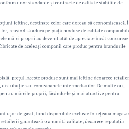
onform unor standarde și contracte de calitate stabilite de
opțiuni ieftine, destinate celor care doreau să economisească. 
a lor, reușind să aducă pe piață produse de calitate comparabil
nele mărci proprii au devenit atât de apreciate încât concureaz
r fabricate de aceleași companii care produc pentru brandurile
doială, prețul. Aceste produse sunt mai ieftine deoarece retaile
 distribuție sau comisioanele intermediarilor. De multe ori,
pentru mărcile proprii, făcându-le și mai atractive pentru
sunt ușor de găsit, fiind disponibile exclusiv în rețeaua magazi
s, retailerii garantează o anumită calitate, deoarece reputația