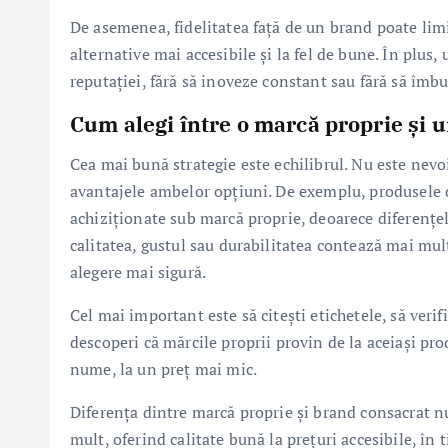
De asemenea, fidelitatea față de un brand poate limi
alternative mai accesibile și la fel de bune. În plus
reputației, fără să inoveze constant sau fără să îmb
Cum alegi între o marcă proprie și 
Cea mai bună strategie este echilibrul. Nu este nevo
avantajele ambelor opțiuni. De exemplu, produsele de 
achiziționate sub marcă proprie, deoarece diferențe
calitatea, gustul sau durabilitatea contează mai mult
alegere mai sigură.
Cel mai important este să citești etichetele, să verif
descoperi că mărcile proprii provin de la aceiași pr
nume, la un preț mai mic.
Diferența dintre marcă proprie și brand consacrat nu 
mult, oferind calitate bună la prețuri accesibile, în