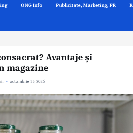
ing
ONG Info
Publicitate, Marketing, PR
R
onsacrat? Avantaje și
din magazine
ii
octombrie 13, 2025