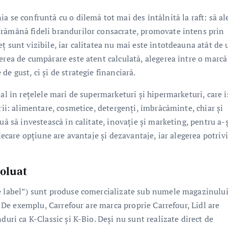
a se confruntă cu o dilemă tot mai des întâlnită la raft: să al
 rămână fideli brandurilor consacrate, promovate intens prin
ț sunt vizibile, iar calitatea nu mai este întotdeauna atât de 
erea de cumpărare este atent calculată, alegerea între o marcă
e gust, ci și de strategie financiară.
al în rețelele mari de supermarketuri și hipermarketuri, care î
rii: alimentare, cosmetice, detergenți, îmbrăcăminte, chiar și
uă să investească în calitate, inovație și marketing, pentru a-ș
Fiecare opțiune are avantaje și dezavantaje, iar alegerea potriv
voluat
te label”) sunt produse comercializate sub numele magazinului
e. De exemplu, Carrefour are marca proprie Carrefour, Lidl are
duri ca K-Classic și K-Bio. Deși nu sunt realizate direct de