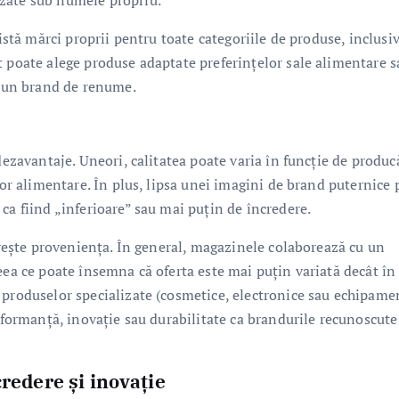
zate sub numele propriu.
xistă mărci proprii pentru toate categoriile de produse, inclusi
t poate alege produse adaptate preferințelor sale alimentare s
ru un brand de renume.
dezavantaje. Uneori, calitatea poate varia în funcție de produc
lor alimentare. În plus, lipsa unei imagini de brand puternice 
ca fiind „inferioare” sau mai puțin de încredere.
rivește proveniența. În general, magazinele colaborează cu un
eea ce poate însemna că oferta este mai puțin variată decât în
 produselor specializate (cosmetice, electronice sau echipame
erformanță, inovație sau durabilitate ca brandurile recunoscute
credere și inovație