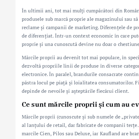
În ultimii ani, tot mai mulți cumpărători din Români
produsele sub marcă proprie ale magazinului sau să
reclame și campanii de marketing. Diferențele de pre
de diferențiat. Într-un context economic în care put
proprie și una cunoscută devine nu doar o chestiune d
Mărcile proprii au devenit tot mai populare, în speci
dezvoltă propriile linii de produse în diverse catego
electronice. În paralel, brandurile consacrate contin
păstra locul pe piață și loialitatea consumatorilor. 
depinde de nevoile și așteptările fiecărui client.
Ce sunt mărcile proprii și cum au e
Mărcile proprii (cunoscute și sub numele de „priva
al lanțului de retail, dar fabricate de companii terț
marcile Cien, Pilos sau Deluxe, iar Kaufland are bran