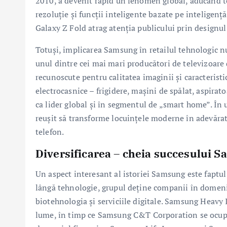
2010, a devenit rapid un fenomen global, aducând 
rezoluție și funcții inteligente bazate pe inteligenț
Galaxy Z Fold atrag atenția publicului prin designul
Totuși, implicarea Samsung în retailul tehnologic 
unul dintre cei mai mari producători de televizoar
recunoscute pentru calitatea imaginii și caracteris
electrocasnice – frigidere, mașini de spălat, aspirat
ca lider global și în segmentul de „smart home”. În 
reușit să transforme locuințele moderne în adevărate
telefon.
Diversificarea – cheia succesului 
Un aspect interesant al istoriei Samsung este faptul 
lângă tehnologie, grupul deține companii în domenii
biotehnologia și serviciile digitale. Samsung Heavy 
lume, în timp ce Samsung C&T Corporation se ocupă d