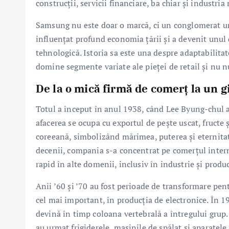
construcții, servicii financiare, ba chiar și industria
Samsung nu este doar o marcă, ci un conglomerat ur
influențat profund economia țării și a devenit unul 
tehnologică. Istoria sa este una despre adaptabilitat
domine segmente variate ale pieței de retail și nu 
De la o mică firmă de comerț la un g
Totul a început în anul 1938, când Lee Byung-chul 
afacerea se ocupa cu exportul de pește uscat, fructe
coreeană, simbolizând mărimea, puterea și eternitat
decenii, compania s-a concentrat pe comerțul inter
rapid în alte domenii, inclusiv în industrie și produc
Anii ’60 și ’70 au fost perioade de transformare pent
cel mai important, în producția de electronice. În 
devină în timp coloana vertebrală a întregului grup.
au urmat frigiderele, mașinile de spălat și aparatel