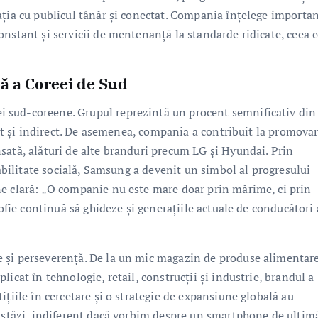
ația cu publicul tânăr și conectat. Compania înțelege importa
nstant și servicii de mentenanță la standarde ridicate, ceea 
ă a Coreei de Sud
 sud-coreene. Grupul reprezintă un procent semnificativ din
rect și indirect. De asemenea, compania a contribuit la promova
sată, alături de alte branduri precum LG și Hyundai. Prin
sabilitate socială, Samsung a devenit un simbol al progresului
ne clară: „O companie nu este mare doar prin mărime, ci prin
zofie continuă să ghideze și generațiile actuale de conducători 
 și perseverență. De la un mic magazin de produse alimentar
icat în tehnologie, retail, construcții și industrie, brandul a
ițiile în cercetare și o strategie de expansiune globală au
 Astăzi, indiferent dacă vorbim despre un smartphone de ultim