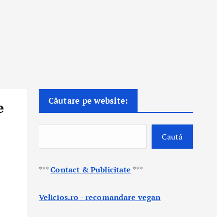
Căutare pe website:
e
Caută
***
Contact & Publicitate
***
Velicios.ro - recomandare vegan