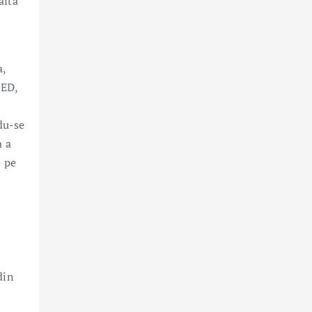
altă
a,
LED,
du-se
a a
e pe
din