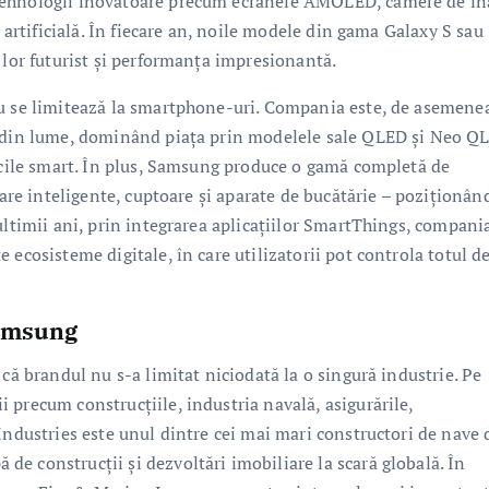
tehnologii inovatoare precum ecranele AMOLED, camere de în
ă artificială. În fiecare an, noile modele din gama Galaxy S sau
 lor futurist și performanța impresionantă.
nu se limitează la smartphone-uri. Compania este, de asemene
e din lume, dominând piața prin modelele sale QLED și Neo Q
ticile smart. În plus, Samsung produce o gamă completă de
oare inteligente, cuptoare și aparate de bucătărie – poziționân
ultimii ani, prin integrarea aplicațiilor SmartThings, compani
 ecosisteme digitale, în care utilizatorii pot controla totul d
Samsung
că brandul nu s-a limitat niciodată la o singură industrie. Pe
 precum construcțiile, industria navală, asigurările,
Industries este unul dintre cei mai mari constructori de nave 
e construcții și dezvoltări imobiliare la scară globală. În