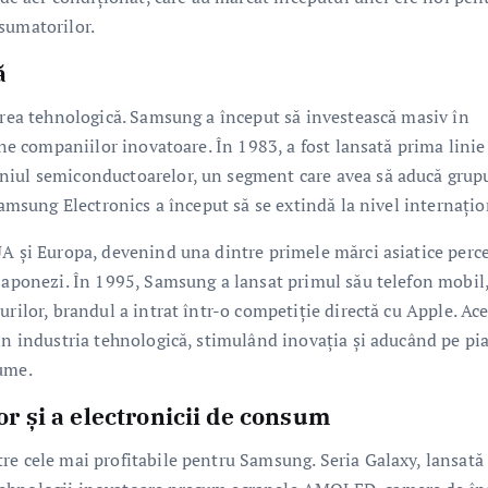
sumatorilor.
ă
tarea tehnologică. Samsung a început să investească masiv în
ine companiilor inovatoare. În 1983, a fost lansată prima linie
niul semiconductoarelor, un segment care avea să aducă grup
Samsung Electronics a început să se extindă la nivel internațio
UA și Europa, devenind una dintre primele mărci asiatice perc
 japonezi. În 1995, Samsung a lansat primul său telefon mobil,
urilor, brandul a intrat într-o competiție directă cu Apple. Ac
in industria tehnologică, stimulând inovația și aducând pe pi
lume.
 și a electronicii de consum
re cele mai profitabile pentru Samsung. Seria Galaxy, lansată