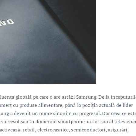
luența globală pe care o are astăzi Samsung. De la începuturil
omerț cu produse alimentare, până la poziția actuală de lider
sung a devenit un nume sinonim cu progresul. Dar ceea ce est
 succesul său în domeniul smartphone-urilor sau al televizoar
 activează: retail, electrocasnice, semiconductori, asigurări,