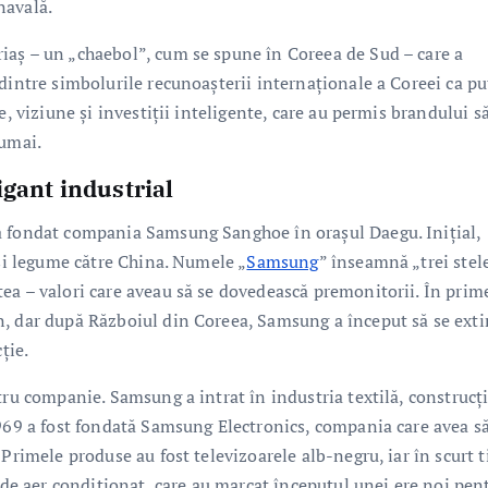
 navală.
iaș – un „chaebol”, cum se spune în Coreea de Sud – care a
dintre simbolurile recunoașterii internaționale a Coreei ca pu
e, viziune și investiții inteligente, care au permis brandului s
numai.
igant industrial
a fondat compania Samsung Sanghoe în orașul Daegu. Inițial,
 și legume către China. Numele „
Samsung
” înseamnă „trei stel
ea – valori care aveau să se dovedească premonitorii. În prim
n, dar după Războiul din Coreea, Samsung a început să se ext
ție.
ru companie. Samsung a intrat în industria textilă, construcții
1969 a fost fondată Samsung Electronics, compania care avea s
 Primele produse au fost televizoarele alb-negru, iar în scurt 
e de aer condiționat, care au marcat începutul unei ere noi pen