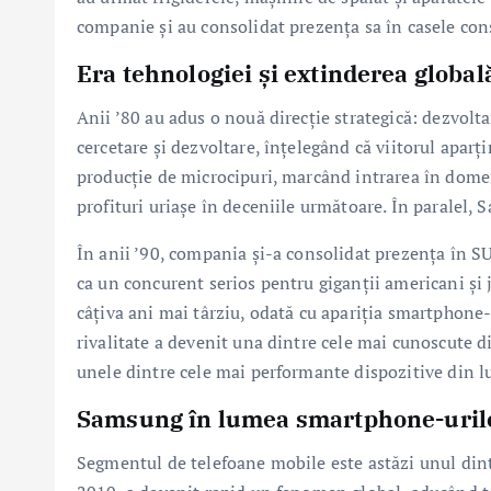
companie și au consolidat prezența sa în casele con
Era tehnologiei și extinderea global
Anii ’80 au adus o nouă direcție strategică: dezvol
cercetare și dezvoltare, înțelegând că viitorul aparț
producție de microcipuri, marcând intrarea în dome
profituri uriașe în deceniile următoare. În paralel, 
În anii ’90, compania și-a consolidat prezența în S
ca un concurent serios pentru giganții americani și
câțiva ani mai târziu, odată cu apariția smartphone-
rivalitate a devenit una dintre cele mai cunoscute d
unele dintre cele mai performante dispozitive din 
Samsung în lumea smartphone-urilor
Segmentul de telefoane mobile este astăzi unul dint