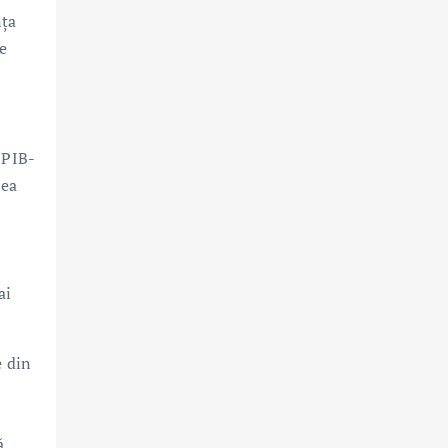
nța
ce
 PIB-
rea
ai
e din
ă