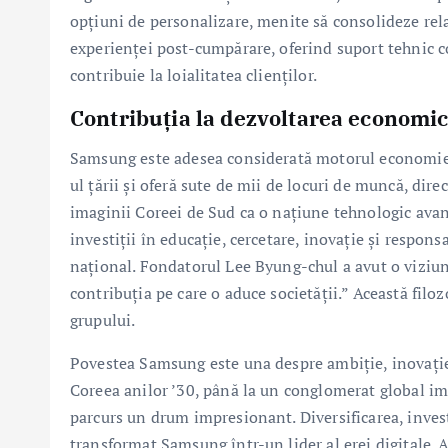
opțiuni de personalizare, menite să consolideze rel
experienței post-cumpărare, oferind suport tehnic co
contribuie la loialitatea clienților.
Contribuția la dezvoltarea economic
Samsung este adesea considerată motorul economiei
ul țării și oferă sute de mii de locuri de muncă, di
imaginii Coreei de Sud ca o națiune tehnologic avan
investiții în educație, cercetare, inovație și respon
național. Fondatorul Lee Byung-chul a avut o viziu
contribuția pe care o aduce societății.” Această filo
grupului.
Povestea Samsung este una despre ambiție, inovație
Coreea anilor ’30, până la un conglomerat global impl
parcurs un drum impresionant. Diversificarea, invest
transformat Samsung într-un lider al erei digitale.