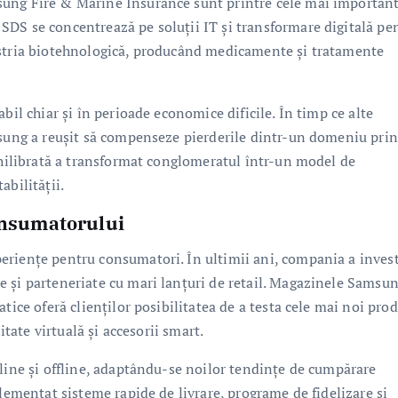
sung Fire & Marine Insurance sunt printre cele mai importan
DS se concentrează pe soluții IT și transformare digitală pe
ustria biotehnologică, producând medicamente și tratamente
bil chiar și în perioade economice dificile. În timp ce alte
msung a reușit să compenseze pierderile dintr-un domeniu prin
echilibrată a transformat conglomeratul într-un model de
abilității.
consumatorului
eriențe pentru consumatori. În ultimii ani, compania a invest
 și parteneriate cu mari lanțuri de retail. Magazinele Samsu
tice oferă clienților posibilitatea de a testa cele mai noi pro
itate virtuală și accesorii smart.
nline și offline, adaptându-se noilor tendințe de cumpărare
plementat sisteme rapide de livrare, programe de fidelizare și