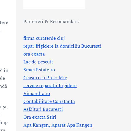
Parteneri & Recomandări:
tere
ă
firma curatenie cluj
repar frigidere la domiciliu Bucuresti
ora exacta
Lac de pescuit
SmartEstate.ro
e” în
Ceasuri cu Pretz Mic
ele
service reparatii frigidere
indă
Vimandra.ro
Contabilitate Constanta
 și,
Asfaltari Bucuresti
ă
Ora exacta Stiri
timp
Apa Kangen, Aparat Apa Kangen
tru