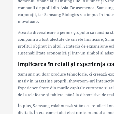
domeniul financiar, Samsung Life Insurance și Sam
companii de profil din Asia. De asemenea, Samsung S
corporații, iar Samsung Biologics s-a impus în ind
inovatoare.
Această diversificare a permis grupului să rămână sta
companii au fost afectate de crizele financiare, Sa
profitul obținut în altul. Strategia de expansiune 
sustenabilitate economică și într-un simbol al adapt
Implicarea în retail și experiența 
Samsung nu doar produce tehnologie, ci creează exp
masiv în magazine proprii, showroom-uri interactive
Experience Store din marile capitale europene și asia
de la telefoane și tablete, până la dispozitive de real
În plus, Samsung colaborează strâns cu retailerii o
digitală. În era comerțului electronic, brandul a im