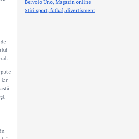
Bervolo Uno, Magazin online
Stiri sport, fotbal,
divertisment
 de
ului
nal.
epute
 iar
eastă
ață
 în