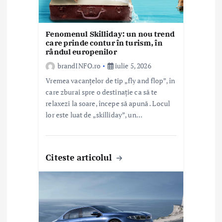
c
o
Fenomenul Skilliday: un nou trend
care prinde contur în turism, în
l
rândul europenilor
e
brandINFO.ro
iulie 5, 2026
Vremea vacanțelor de tip „fly and flop”, în
care zburai spre o destinație ca să te
relaxezi la soare, începe să apună . Locul
lor este luat de „skilliday”, un…
Citeste articolul