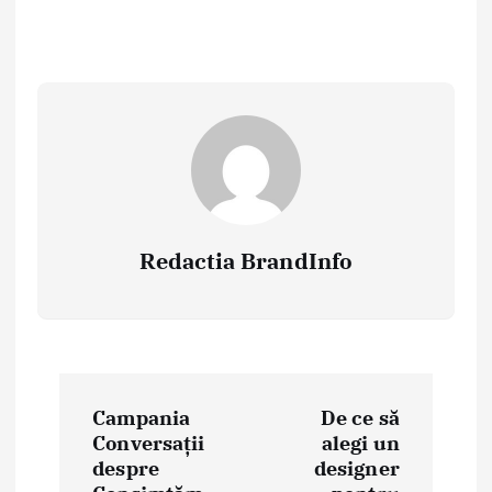
Redactia BrandInfo
N
Campania
De ce să
a
Conversații
alegi un
despre
designer
v