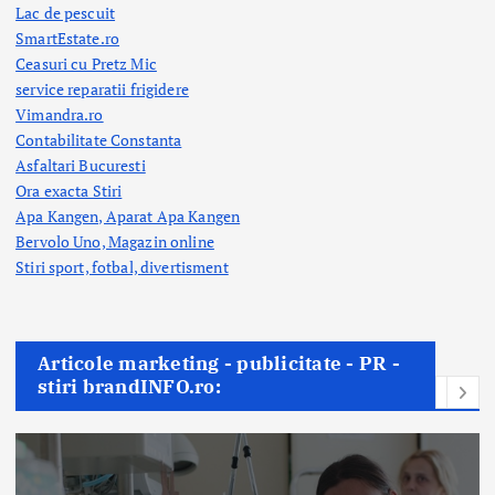
Lac de pescuit
SmartEstate.ro
Ceasuri cu Pretz Mic
service reparatii frigidere
Vimandra.ro
Contabilitate Constanta
Asfaltari Bucuresti
Ora exacta Stiri
Apa Kangen, Aparat Apa Kangen
Bervolo Uno, Magazin online
Stiri sport, fotbal,
divertisment
Articole marketing - publicitate - PR -
stiri brandINFO.ro: