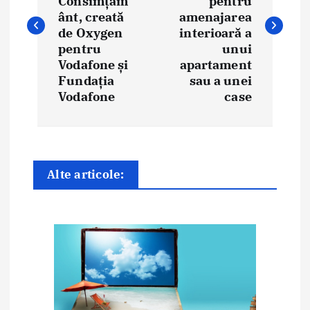
Consimțăm
pentru
i
ânt, creată
amenajarea
de Oxygen
interioară a
g
pentru
unui
Vodafone și
apartament
a
Fundația
sau a unei
Vodafone
case
r
e
î
Alte articole:
n
a
r
t
i