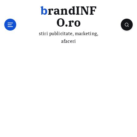
S
brandINF
k
i
O.ro
p
t
stiri publicitate, marketing,
o
afaceri
c
o
n
t
e
n
t